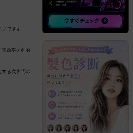
」
べての機能 >
多いですよ
作業効率を劇的
化する次世代の