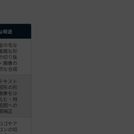
な用途
髪の毛な
複雑な形
の切り抜
・画像の
然な合成
テキスト
図形の形
画像をは
込む・特
範囲への
調補正
ロゴやア
コンの切