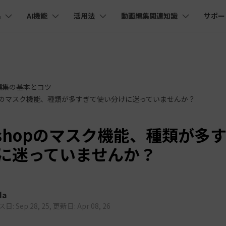
品
AI機能
活用法
動画編集関連知識
サポー
法人・教育・パートナー
企業情報
プラン＆価格
ョン
ユーテ
会社概要
AI機能
ビデオソリューション
製品機能
カスタマーサポート
創業者メッセージ
ューション
PDF編集
作図＆製図
動画編集＆変換
データ
YouTube・SNS動画編集
動画
FAQs
オーディオ
そ
採用情報
I 画像から動画生成
YouTube収益化
AI 動画ノイズ除去
解説動画
C
nt
PDFelement
EdrawMind
Filmora
Recove
Veo 3.1
編集の基本とコツ
エイターハブ
PDF編集ソフト
データ復
NEW
お客様からよくあるご質問を掲載してお
hopのマスク機能、種類が多すぎて使い分けに迷っていませんか？
お問い合わせ
EdrawMax
UniConverter
I テキストから動画生成
ります
エイターハブで無限の創造性を発揮しよう
YouTubeショート動画作成方法
画面録画
オートモンタージュ
スラ
PDFelement Cloud
Repairi
オープニング動画
スライドショー動画
AI 音声補正
電子署名とクラウドサービス
動画・写
eo 3.1
toshopのマスク機能、種類が多
お問い合わせ
HiPDF
Dr.Fon
ク
ソーシャルメディア動画編集
キーフレーム
オーディオスペクトラム
結婚
I画像生成
テキスト読み上げ
PDF編集オンラインツール
スマート
lmora動作環境
プロモーションビデオ
無料でサポートチームにお問い合わせく
商品紹介動画
に迷っていませんか？
ださい
ートされている形式、デバイス、GPU の完全なリスト
Mobile
YouTube動画エディタで動画を編集する方法
サブシーケンス
オーディオ同期
動画
I 延長
AI ポートレート
NEW
NEW
スマホ間
すべてのソリューション 
バージョンダウン
FamiSa
AI オブジェクトリムーバー
AI自動文字起こし
Youtubeのオープニング動画を作る方法
平面トラッキング
無音検出
アニ
NEW
子供の安
紹介プログラム
Filmora の旧バージョンをご利用いただ
da
NEW
けます
: Sep 28, 25, 更新日: Apr 08, 26
して、ポイントを獲得しよう！
YouTube動画編集ソフトおすすめTOP10
マルチカメラ編集
ボイスチェンジャー
動画
NEW
NE
無料ダウンロード
法人向け