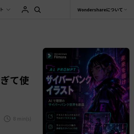
ト
サポート
Wondershareについて
ィリティ
会社情報
AIヒント
ブランド紹介
復元・バックアップ
データ復元・転送
法人様向けお問い合わせ窓口
の他のコツ
テキスト
レビュー
アセット
Filmora動画講座
hatGPT & AI機能
動画マーケティング
AIイラストや画像生成サイト
rit
Dr.Fone
Wondershareについて
元ソフト
Filmoraのニュースとレビューについて詳し
Recoverit
AI動画編集
く見る
AI絵自動生成ツール
サポートセンター
イドショー作成関連知識
テキスト挿入
動画エフェクト
Filmora 101ガイド
t
NEW
プレゼンテーション動画
真・ファイル修復ソフト
AIマーケティング
AI画像生成ツール
すぎて使
協業実績
e
式ムービー作成テクニック
テキスト読み上げ(TTS)
テンプレートプリセット
Filmoraラーニング・セ
フォン管理ソフト
TikTok広告動画
Filmora製品や、公式キャラクターとのコラ
AI音声生成ツール
AIアップスケーリングビデオ
ボ実績
Trans
に使えるエフェクト素材おすすめ
自動字幕起こし(STT)
AIポートレート
Filmora基本動画チュー
のデータ転送ソフト
>
fe
メ動画の関連知識
テキストアニメーション
Boris FX
Filmoraの使い方とコツ
全を守るアプリ
8 min(s)
もっと見る >
クリエーティビティーに関する記事
オートキャプション
NewBlue FX
YouTube公式チャンネル
W
NEW