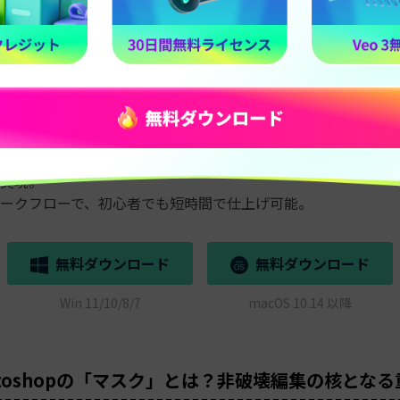
ペンツールが追加🎉】自由な形に切り抜き・動画合成・通行人削除・✂
Filmora
できること
a Pro連携で高度なマスク作成・トラッキングに対応。
動のハイブリッドで、素早く正確にマスクを作成。
際立たせる／背景の一部を隠す／合成表現（ピクチャ・イン・
実現。
ークフローで、初心者でも短時間で仕上げ可能。
無料ダウンロード
無料ダウンロード
Win 11/10/8/7
macOS 10.14 以降
Photoshopの「マスク」とは？非破壊編集の核とな