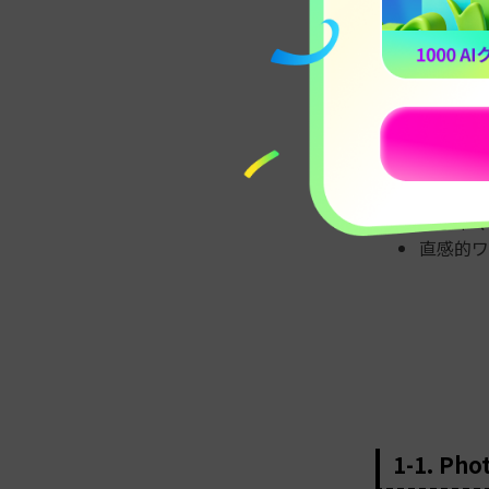
【マスク機能に
｜Wondershare 
Filmoraで
Moch
AI＋手
被写体を
を手早く
直感的ワ
1-1. 