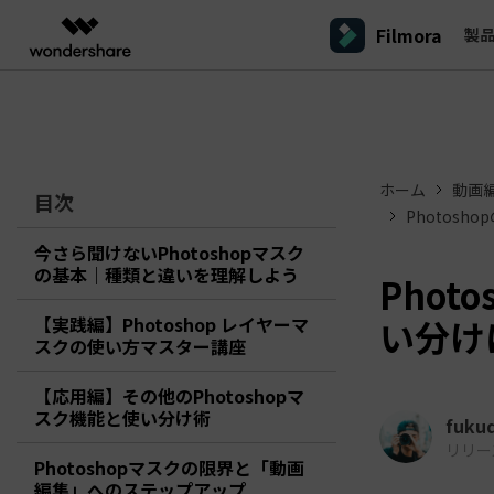
Filmora
製
製品
AIGCサービス
概要
ソリューシ
プラットフォーム
サポート
動画編集のコツ
Filmoraのユーザー層
動画編集＆変換
作図＆製図
PDF ソリ
法人向け
Filmora AI
動画編集ソフトと方法
インフルエンサー
A
Filmora
EdrawMax
PDFeleme
学生・教員向け
ホーム
動画
AIによる次世代編集
デスクトップ
Filmora - Windows動画編集ソフト
目次
Filmoraバージョン情報
クリ
動画編集ソフト
ベクタードローソフト
Photos
詳しく見る >>
代理店募集
A
最新の製品ニュースとアップデート情報
ビジネス動画編集関連知識
クリ
UniConverter
EdrawMind
NEW
Filmora - Mac動画編集ソフト
SMB
今さら聞けないPhotoshopマスク
動画変換ソフト
マインドマップソフト
V
の基本｜種類と違いを理解しよう
パートナープログ
Pho
DVD Memory
ラム
動画編集の高度スキル・テクニッ
A
DVD作成ソフト
Filmora操作ガイド
Fi
モバイル
フリーランサー
Filmora - iOS動画編集アプリ
【実践編】Photoshop レイヤーマ
い分け
DemoCreator
Filmoraのステップバイステップガイドを学ぶ
サポ
スクの使い方マスター講座
動画再生ソフトと方法
A
Filmora - Android動画編集アプリ
画面録画ソフト
マーケター
【応用編】その他のPhotoshopマ
Media.io
Filmora - iPad版
音声編集の基本知識
AI動画・画像・音楽ジェネレーター
スク機能と使い分け術
クリエイター収益化
友達
fuku
プログラム
SelfyzAI
リリース日
招待
Photoshopマスクの限界と「動画
AI動画・画像編集アプリ
動画編集アプリまとめ
創造力を収益に変えましょう！
オンライン
Filmora - オンライン動画編集
編集」へのステップアップ