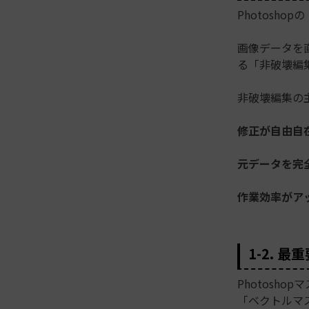
Photosh
画像データを
る「非破壊編
非破壊編集の
修正が自由自
元データを完
作業効率がア
1-2. 
Photosh
「ベクトルマ