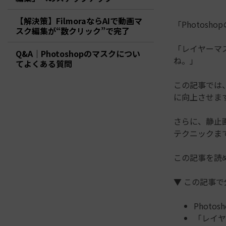
ToMoviee AI
オールインワンAI生成プラットフォーム
【解決策】FilmoraならAIで動画マ
アセット
Creative Assets（クリエイティ
「Photos
スク編集が“数クリック”で完了
「レイヤーマ
Q&A｜Photoshopのマスクについ
ね。」
てよくある質問
この記事では
に向上させま
さらに、静止
テクニックま
この記事を読
▼ この記事
Phot
「レイヤ