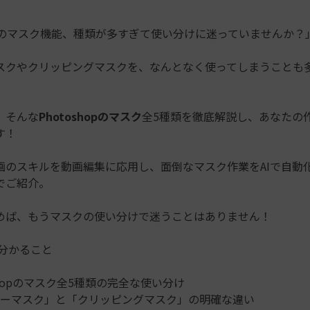
もっと見る >
ビジネス版
ブアセット）
hopのマスク機能、種類が多すぎて使い分けに迷っていませんか？
もっと見る >
す
Wondershare製品一覧
無料ダウンロード
無料ダウンロード
スクやクリッピングマスクを、なんとなく使ってしまうことも
無料ダウンロード
無料ダウンロード
、そんな
Photoshopのマスク
全5種類を徹底解説し、あなたの
す！
画のスキルを動画編集に応用し、面倒なマスク作業をAIで自動
でご紹介。
めば、もうマスクの使い分けで迷うことはありません！
で分かること
oshopのマスク全5種類の完全な使い分け
ーマスク」と「クリッピングマスク」の明確な違い