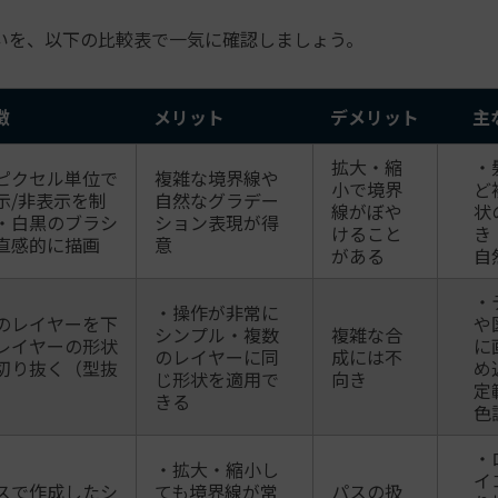
いを、以下の比較表で一気に確認しましょう。
徴
メリット
デメリット
主
拡大・縮
・
ピクセル単位で
複雑な境界線や
小で境界
ど
示/非表示を制
自然なグラデー
線がぼや
状
・白黒のブラシ
ション表現が得
けること
き
直感的に描画
意
がある
自
・
・操作が非常に
のレイヤーを下
や
シンプル・複数
複雑な合
レイヤーの形状
に
のレイヤーに同
成には不
切り抜く（型抜
め
じ形状を適用で
向き
）
定
きる
色
・
・拡大・縮小し
イ
スで作成したシ
ても境界線が常
パスの扱