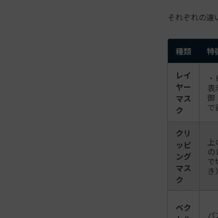
それぞれの違
種類
特
レイ
・
ヤー
表
御
マス
で
ク
クリ
上
ッピ
の
ング
で
マス
き
ク
ベク
パ