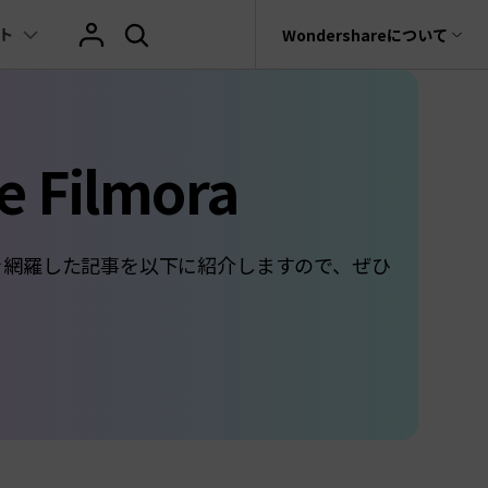
ト
サポート
Wondershareについて
ィリティ
会社情報
ヒント
ブランド紹介
復元・バックアップ
データ復元・転送
法人様向けお問い合わせ窓口
 Filmora
その他のコツ
テキスト
レビュー
アセット
Filmora動画講
tGPT & AI機能
動画マーケティング
AIイラストや画像生成サイト
rit
Dr.Fone
Wondershareについて
元ソフト
Filmoraのニュースとレビューについて詳し
Recoverit
動画編集
く見る
AI絵自動生成ツール
サポートセンター
スライドショー作成関連知識
テキスト挿入
動画エフェクト
Filmora 101ガイド
t
NEW
プレゼンテーション動画
真・ファイル修復ソフト
ックを網羅した記事を以下に紹介しますので、ぜひ
マーケティング
AI画像生成ツール
協業実績
e
結婚式ムービー作成テクニック
テキスト読み上げ(TTS)
テンプレートプリセット
Filmoraラーニン
フォン管理ソフト
TikTok広告動画
Filmora製品や、公式キャラクターとのコラ
音声生成ツール
AIアップスケーリングビデオ
ボ実績
Trans
動画に使えるエフェクト素材おすすめ
自動字幕起こし(STT)
AIポートレート
Filmora基本動画
のデータ転送ソフト
>
fe
アニメ動画の関連知識
テキストアニメーション
Boris FX
Filmoraの使い方
全を守るアプリ
もっと見る >
動画クリエーティビティーに関する記事
オートキャプション
NewBlue FX
YouTube公式チャ
W
NEW