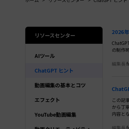
ホーム
>
リソースセンター
>
ChatGPT ヒント
ToMoviee AI
オールインワンAI生成プラットフォーム
アセット
Creative Assets（クリエイティ
2026
リソースセンター
Chat
の制作時
AIツール
編集長
f
ChatGPT ヒント
動画編集の基本とコツ
Cha
エフェクト
この記事
から丁
内容と
YouTube動画編集
編集長
f