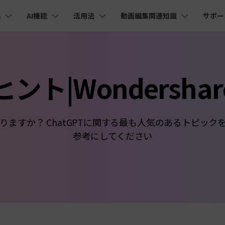
品
AI機能
活用法
動画編集関連知識
サポー
法人・教育・パートナー
企業情報
プラン＆価格
ョン
ユーテ
会社概要
AI機能
ビデオソリューション
製品機能
カスタマーサポート
AI
創業者メッセージ
ューション
PDF編集
作図＆製図
動画編集＆変換
データ
ヒント|Wondershare
YouTube・SNS動画編集
動画
FAQs
オーディオ
採用情報
I 画像から動画生成
YouTube収益化
AI 動画ノイズ除去
解説動画
Cha
nt
PDFelement
EdrawMind
Filmora
Recove
Veo 3.1
エイターハブ
PDF編集ソフト
データ復
NEW
お客様からよくあるご質問を掲載してお
お問い合わせ
EdrawMax
UniConverter
I テキストから動画生成
ります
AI
エイターハブで無限の創造性を発揮しよう
YouTubeショート動画作成方法
画面録画
オートモンタージュ
PDFelement Cloud
Repairi
オープニング動画
スライドショー動画
AI 音声補正
電子署名とクラウドサービス
動画・写
eo 3.1
ありますか？ ChatGPTに関する最も人気のあるトピ
AI
お問い合わせ
HiPDF
Dr.Fon
ク
ソーシャルメディア動画編集
キーフレーム
オーディオスペクトラム
参考にしてください
I画像生成
テキスト読み上げ
PDF編集オンラインツール
スマート
mora動作環境
プロモーションビデオ
無料でサポートチームにお問い合わせく
商品紹介動画
AI
ださい
ートされている形式、デバイス、GPU の完全なリスト
Mobile
YouTube動画エディタで動画を編集する方法
サブシーケンス
オーディオ同期
I 延長
AI ポートレート
NEW
NEW
スマホ間
すべてのソリューション 
バージョンダウン
FamiSa
AI オブジェクトリムーバー
AI自動文字起こし
Youtubeのオープニング動画を作る方法
平面トラッキング
無音検出
子供の安
紹介プログラム
Filmora の旧バージョンをご利用いただ
NEW
NEW
けます
して、ポイントを獲得しよう！
YouTube動画編集ソフトおすすめTOP10
ボイスチェンジャー
NE
無料ダウンロード
マルチカメラ編集
法人向け