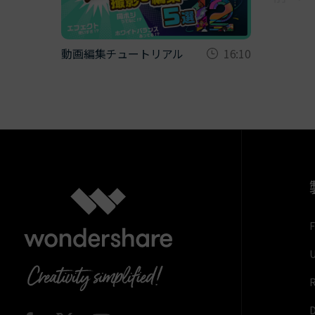
動画編集チュートリアル
16:10
F
U
R
D