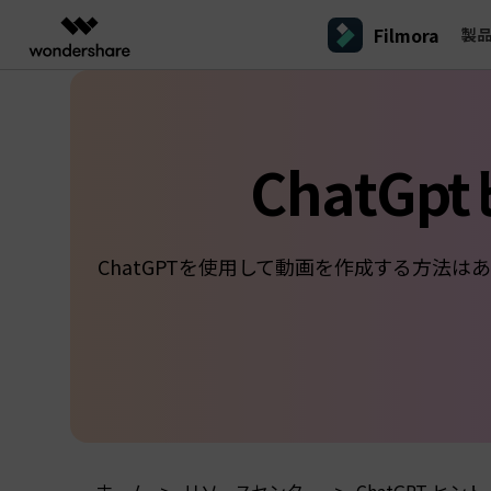
Filmora
製
製品
AIGCサービス
概要
ソリューシ
プラットフォーム
サポート
動画編集のコツ
Filmoraのユーザー層
動画編集＆変換
作図＆製図
PDF ソリ
法人向け
Filmora AI
ChatGpt
動画編集ソフトと方法
インフルエンサー
A
Filmora
EdrawMax
PDFeleme
学生・教員向け
AIによる次世代編集
デスクトップ
Filmora - Windows動画編集ソフト
Filmoraバージョン情報
クリ
動画編集ソフト
ベクタードローソフト
詳しく見る >>
代理店募集
A
最新の製品ニュースとアップデート情報
ビジネス動画編集関連知識
クリ
UniConverter
EdrawMind
NEW
Filmora - Mac動画編集ソフト
SMB
動画変換ソフト
マインドマップソフト
V
ChatGPTを使用して動画を作成する方法は
パートナープログ
DVD Memory
ラム
動画編集の高度スキル・テクニッ
A
DVD作成ソフト
Filmora操作ガイド
Fil
モバイル
フリーランサー
Filmora - iOS動画編集アプリ
DemoCreator
Filmoraのステップバイステップガイドを学ぶ
サポ
動画再生ソフトと方法
A
Filmora - Android動画編集アプリ
画面録画ソフト
マーケター
Media.io
Filmora - iPad版
音声編集の基本知識
AI動画・画像・音楽ジェネレーター
クリエイター収益化
友達
プログラム
SelfyzAI
招待
AI動画・画像編集アプリ
動画編集アプリまとめ
創造力を収益に変えましょう！
オンライン
Filmora - オンライン動画編集