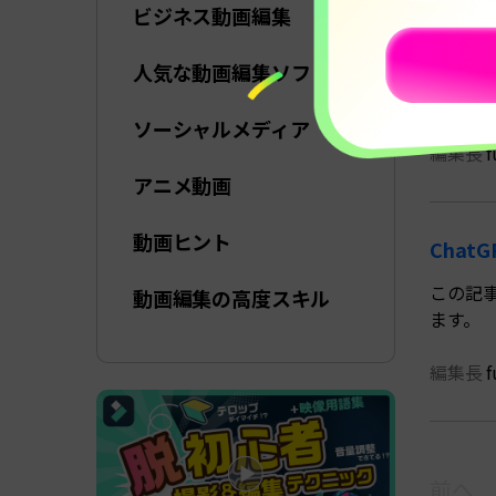
ビジネス動画編集
［20
人気な動画編集ソフト
Chat
制作まで
ソーシャルメディア
編集長
f
アニメ動画
動画ヒント
Chat
この記事
動画編集の高度スキル
ます。
編集長
f
前へ