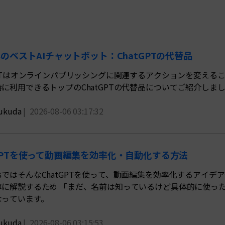
もっと見る >
NEW
ビジネス版
ブアセット）
もっと見る >
Wondershare製品一覧
無料ダウンロード
無料ダウンロード
年のベストAIチャットボット：ChatGPTの代替品
無料ダウンロード
GPTはオンラインパブリッシングに関連するアクションを変え
無料ダウンロード
に利用できるトップのChatGPTの代替品についてご紹介しま
ukuda
|
2026-08-06 03:17:32
tGPTを使って動画編集を効率化・自動化する方法
ではそんなChatGPTを使って、動画編集を効率化するアイデア
寧に解説するため 「まだ、名前は知っているけど具体的に使っ
なっています。
ukuda
|
2026-08-06 03:15:53