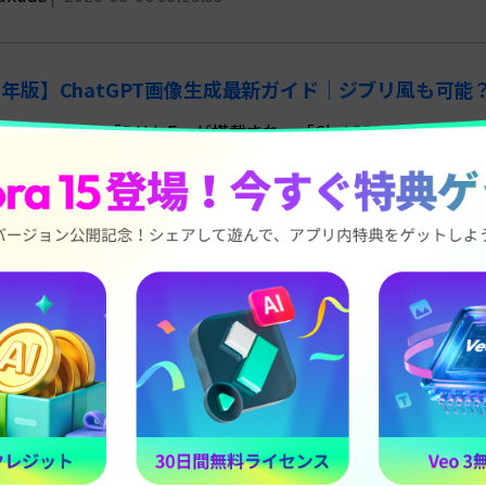
26年版】ChatGPT画像生成最新ガイド｜ジブリ風も可
画像生成AIの「DALL-E」が搭載され、「ChatGPT 画像生成
て画像を生成する方法を詳しく解説し、実際の活用方法や関連ツ
ukuda
|
2026-08-06 03:15:53
tGPT(GPT-4)とは？動画の台本作成をもっと効率的に！
方向けに最近話題となっているChatGPTのの解説を行います。ま
成を自動で行うことができるおすすめのソフトがありますので、
ukuda
|
2026-08-06 03:15:32