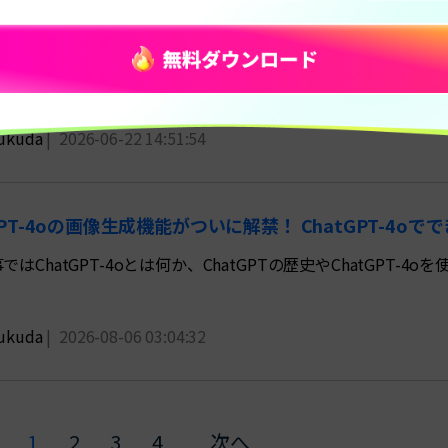
26年版］ChatGPT作曲の始め方！プロンプト作成術と注
GPTを使った作曲方法を徹底解説！効果的なプロンプト作成のコツから、S
。2026年最新のAI音楽制作術で、あなたもオリジナル楽曲を
ukuda
|
2026-06-22 14:51:54
GPT-4oの画像生成機能がついに解禁！ ChatGPT-4o
ではChatGPT-4oとは何か、ChatGPTの歴史やChatGPT
ukuda
|
2026-08-06 03:04:32
1
2
3
4
次へ