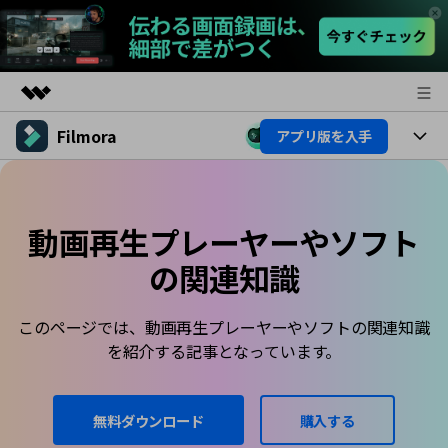
Filmora
アプリ版を入手
製品
AIGCサービス
製品
法人・教育・パートナー
ユーティリティ
概要
動画再生プレーヤーやソフト
プラットフォーム
AI機能
企業情報
ソリューション
の関連知識
製品機能
AI機能
プラン＆価格
活用法
AIヒント
このページでは、動画再生プレーヤーやソフトの関連知識
Filmoraのユーザー層
サポート
動画編集関連知識
を紹介する記事となっています。
ビデオソリューション
動画編集のコツ
サポート
無料ダウンロード
購入する
サポート