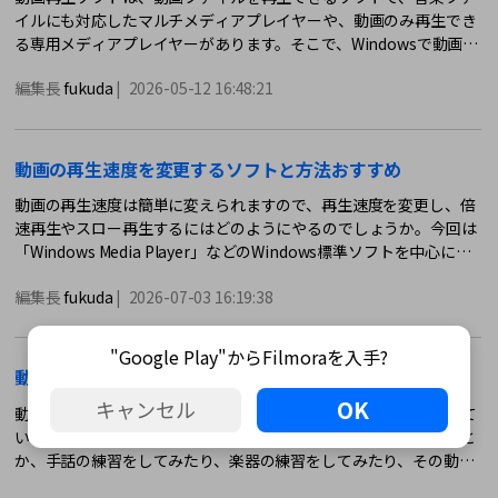
イルにも対応したマルチメディアプレイヤーや、動画のみ再生でき
る専用メディアプレイヤーがあります。そこで、Windowsで動画を
再生するために必要な11種類のソフトウェアを紹介します。
編集長
fukuda
|
2026-05-12 16:48:21
動画の再生速度を変更するソフトと方法おすすめ
動画の再生速度は簡単に変えられますので、再生速度を変更し、倍
速再生やスロー再生するにはどのようにやるのでしょうか。今回は
「Windows Media Player」などのWindows標準ソフトを中心に、
動画の再生速度を自由に変えて再生できるソフトと方法をご紹介し
編集長
fukuda
|
2026-07-03 16:19:38
ます。
"Google Play"からFilmoraを入手?
動画をスロー・倍速再生するソフトと方法
OK
キャンセル
動画をスロー再生したり倍速再生するソフトとしていくつか挙げて
いこうと思います。画面に移った街頭インタビューの自分の姿だと
か、手話の練習をしてみたり、楽器の練習をしてみたり、その動画
の再生スピードを自由に、スロー再生したり倍速再生したりするソ