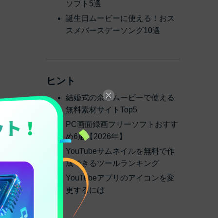
ソフト5選
誕生日ムービーに使える！おス
スメバースデーソング10選
ヒント
結婚式の余興ムービーで使える
無料素材サイトTop5
PC画面録画フリーソフトおすす
め6選【2026年】
YouTubeサムネイルを無料で作
成できるツールランキング
YouTubeアプリのアイコンを変
更するには