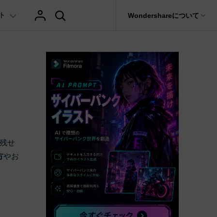
ト
サポート
Wondershareについて
ィリティ
会社情報
AIヒント
ブランド紹介
復元・バックアップ
データ復元・転送
法人様向けお問い合わせ窓口
テキスト
レビュー
アセット
の他のコツ
hatGPT & AI機能
動画マーケティング
AIイラストや画像生成サイト
Filmora動画講座
it
Dr.Fone
Wondershareについて
元ソフト
Filmoraのニュースとレビューについて詳し
Recoverit
AI動画編集
く見る
AI絵自動生成ツール
サポートセンター
イドショー作成関連知識
テキスト挿入
動画エフェクト
Filmora 101ガイド
NEW
t
プレゼンテーション動画
真・ファイル修復ソフト
AIマーケティング
協業実績
AI画像生成ツール
e
式ムービー作成テクニック
テキスト読み上げ(TTS)
テンプレートプリセット
Filmoraラーニング・セ
フォン管理ソフト
TikTok広告動画
Filmora製品や、公式キャラクターとのコラ
残せ
AI音声生成ツール
AIアップスケーリングビデオ
ボ実績
Trans
に使えるエフェクト素材おすすめ
自動字幕起こし(STT)
AIポートレート
Filmora基本動画チュー
方
やお
のデータ転送ソフト
>
fe
メ動画の関連知識
テキストアニメーション
Boris FX
Filmoraの使い方とコツ
全を守るアプリ
もっと見る >
クリエーティビティーに関する記事
オートキャプション
NewBlue FX
YouTube公式チャンネル
W
NEW