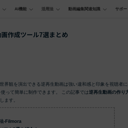
AI機能
活用法
動画編集関連知識
サポー
法人・教育・パートナー
企業情報
プラン＆価格
ョン
ユーテ
会社概要
AI機能
ビデオソリューション
製品機能
カスタマーサポート
画作成ツール7選まとめ
創業者メッセージ
ューション
PDF編集
作図＆製図
動画編集＆変換
データ
動画
FAQs
オーディオ
採用情報
I 画像から動画生成
YouTube・SNS動画編集
YouTube収益化
AI 動画ノイズ除去
解説動画
そ
C
Veo 3.1
t
PDFelement
EdrawMind
Filmora
Recover
エイターハブ
PDF編集ソフト
データ復
NEW
お客様からよくあるご質問を掲載してお
お問い合わせ
EdrawMax
UniConverter
AI テキストから動画生成
ります
エイターハブで無限の創造性を発揮しよう
YouTubeショート動画作成方法
画面録画
オートモンタージュ
スラ
PDFelement Cloud
Repairi
オープニング動画
スライドショー動画
AI 音声補正
eo 3.1
電子署名とクラウドサービス
動画・写
お問い合わせ
HiPDF
Dr.Fon
ク
ソーシャルメディア動画編集
キーフレーム
オーディオスペクトラム
結婚
I画像生成
テキスト読み上げ
lmora動作環境
PDF編集オンラインツール
スマート
プロモーションビデオ
無料でサポートチームにお問い合わせく
商品紹介動画
世界観を演出できる逆再生動画は強い違和感と印象を視聴者に
ださい
ートされている形式、デバイス、GPU の完全なリスト
Mobile
YouTube動画エディタで動画を編集する方法
サブシーケンス
オーディオ同期
動画
NEW
I 延長
AI ポートレート
NEW
を使って簡単に制作できます。 この記事では
逆再生動画の作り
スマホ間
バージョンダウン
します。
すべてのソリューション 
FamiSa
AI オブジェクトリムーバー
AI自動文字起こし
Youtubeのオープニング動画を作る方法
平面トラッキング
無音検出
アニ
NEW
子供の安
紹介プログラム
Filmora の旧バージョンをご利用いただ
NEW
けます
して、ポイントを獲得しよう！
YouTube動画編集ソフトおすすめTOP10
マルチカメラ編集
ボイスチェンジャー
動画
NEW
NE
Filmora
無料ダウンロード
法人向け