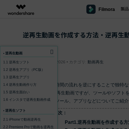
製品
Filmora
製品
AIGCサービス
概要
ソリューシ
プラットフォーム
サポート
動画編集のコツ
Filmoraのユーザー層
逆再生動画を作成する方法・逆再生動
動画編集＆変換
作図＆製図
PDF ソリ
法人向け
Filmora AI
動画編集ソフトと方法
インフルエンサー
A
Filmora
EdrawMax
PDFelemen
学生・教員向け
AIによる次世代編集
デスクトップ
Filmoraバージョン情報
クリ
Filmora - Windows動画編集ソフト
動画編集ソフト
ベクタードローソフト
• 逆再生動画
fukuda
詳しく見る >>
代理店募集
最新の製品ニュースとアップデート情報
ビジネス動画編集関連知識
クリ
NEW
UniConverter
EdrawMind
Apr 10, 2026 • カテゴリ:
動画再生
1.1 逆再生ソフト
Filmora - Mac動画編集ソフト
SMB
V
動画変換ソフト
マインドマップソフト
1.2 逆再生アプリ（PC版）
パートナープログ
DVD Memory
ラム
動画編集の高度スキル・テクニッ
1.3 逆再生アプリ
A
Filmora操作ガイド
Fi
DVD作成ソフト
モバイル
Filmora - iOS動画編集アプリ
フリーランサー
撮影時とあえて時間の流れを逆にすることで独特な
1.4 逆再生動画作り方
DemoCreator
Filmoraのステップバイステップガイドを学ぶ
サポ
動画再生ソフトと方法
A
1.5 逆再生面白い
ます。 そんな逆再生動画ですが、ツールやソフト
Filmora - Android動画編集アプリ
画面録画ソフト
1.6 インスタで逆再生動画作成
マーケター
すすめソフト、ツール、アプリなどについてご紹介
Media.io
Filmora - iPad版
音声編集の基本知識
AI動画・画像・音楽ジェネレーター
クリエイター収益化
友達
• 逆再生ソフト
目次：
プログラム
SelfyzAI
招待
2.1 iPhoneで動画逆再生
AI動画・画像編集アプリ
動画編集アプリまとめ
Part1.逆再生動画を作成する方法-
オンライン
創造力を収益に変えましょう！
Filmora - オンライン動画編集
2.2 Premiere Proで動画を逆再生