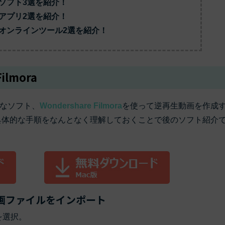
もっと見る >
るソフト3選を紹介！
ビジネス版
るアプリ2選を紹介！
ブアセット）
もっと見る >
す
るオンラインツール2選を紹介！
Wondershare製品一覧
無料ダウンロード
無料ダウンロード
無料ダウンロード
無料ダウンロード
lmora
なソフト、
Wondershare Filmora
を使って逆再生動画を作成
具体的な手順をなんとなく理解しておくことで後のソフト紹介
い動画ファイルをインポート
を選択。