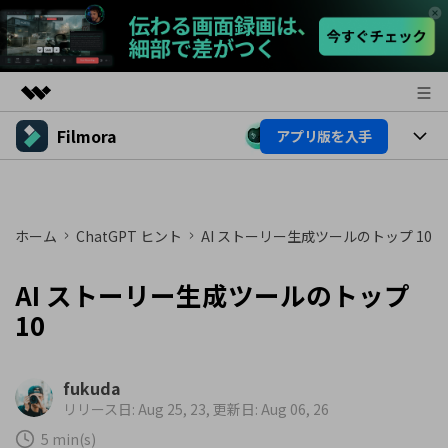
Filmora
アプリ版を入手
製品
AIGCサービス
製品
法人・教育・パートナー
ユーティリティ
概要
プラットフォーム
ホーム
ChatGPT ヒント
AI ストーリー生成ツールのトップ 10
AI機能
企業情報
ソリューション
製品機能
AI機能
AI ストーリー生成ツールのトップ
プラン＆価格
活用法
10
AIヒント
Filmoraのユーザー層
サポート
動画編集関連知識
ビデオソリューション
fukuda
動画編集のコツ
サポート
リリース日: Aug 25, 23, 更新日: Aug 06, 26
5 min(s)
サポート