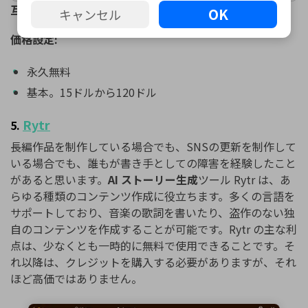
互換性:
オンライン
OK
キャンセル
価格設定:
永久無料
基本。15ドルから120ドル
Rytr
5.
長編作品を制作している場合でも、SNSの更新を制作して
いる場合でも、誰もが書き手としての障害を経験したこと
があると思います。
AI ストーリー生成
ツール Rytr は、あ
らゆる種類のコンテンツ作成に役立ちます。多くの言語を
サポートしており、音楽の歌詞を書いたり、盗作のない独
自のコンテンツを作成することが可能です。Rytr の主な利
点は、少なくとも一時的に無料で使用できることです。そ
れ以降は、クレジットを購入する必要がありますが、それ
ほど高価ではありません。