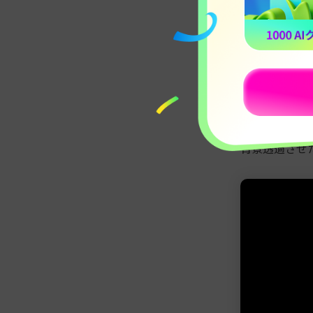
背景透過させ
せて編集を行
編集自体も直
無料版では書
力はスナップ
背景透過させた