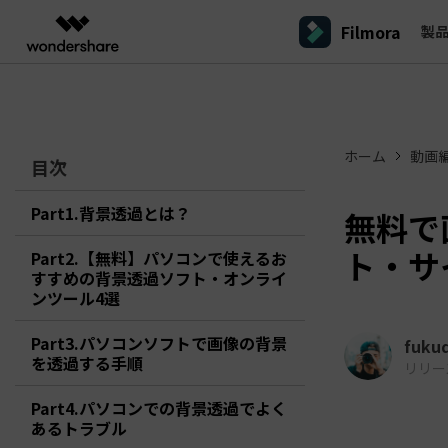
Filmora
製
製品
AIGCサービス
概要
ソリューシ
プラットフォーム
サポート
動画編集のコツ
Filmoraのユーザー層
動画編集＆変換
作図＆製図
PDF ソリ
法人向け
Filmora AI
ホーム
動画
動画編集ソフトと方法
インフルエンサー
A
目次
Filmora
EdrawMax
PDFeleme
学生・教員向け
AIによる次世代編集
デスクトップ
Filmora - Windows動画編集ソフト
Filmoraバージョン情報
クリ
動画編集ソフト
ベクタードローソフト
詳しく見る >>
代理店募集
A
最新の製品ニュースとアップデート情報
ビジネス動画編集関連知識
クリ
Part1.背景透過とは？
UniConverter
EdrawMind
無料で
NEW
Filmora - Mac動画編集ソフト
SMB
動画変換ソフト
マインドマップソフト
V
パートナープログ
ト・サ
Part2.【無料】パソコンで使えるお
DVD Memory
ラム
動画編集の高度スキル・テクニッ
A
すすめの背景透過ソフト・オンライ
DVD作成ソフト
Filmora操作ガイド
Fi
モバイル
フリーランサー
Filmora - iOS動画編集アプリ
ンツール4選
DemoCreator
Filmoraのステップバイステップガイドを学ぶ
サポ
動画再生ソフトと方法
A
Filmora - Android動画編集アプリ
画面録画ソフト
Part3.パソコンソフトで画像の背景
fuku
マーケター
Media.io
を透過する手順
Filmora - iPad版
リリース日
音声編集の基本知識
AI動画・画像・音楽ジェネレーター
クリエイター収益化
友達
プログラム
SelfyzAI
Part4.パソコンでの背景透過でよく
招待
AI動画・画像編集アプリ
動画編集アプリまとめ
あるトラブル
創造力を収益に変えましょう！
オンライン
Filmora - オンライン動画編集