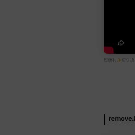
超便利✨切り抜き機
remove.