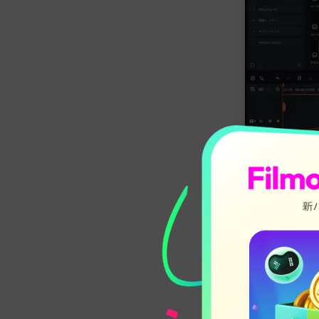
Filmora
は初
透過も高機能