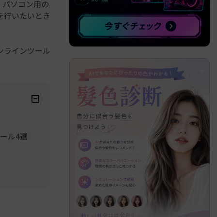
。パソコン用の
を行いたいとき
べての機能 >
ンラインツール
ール4選