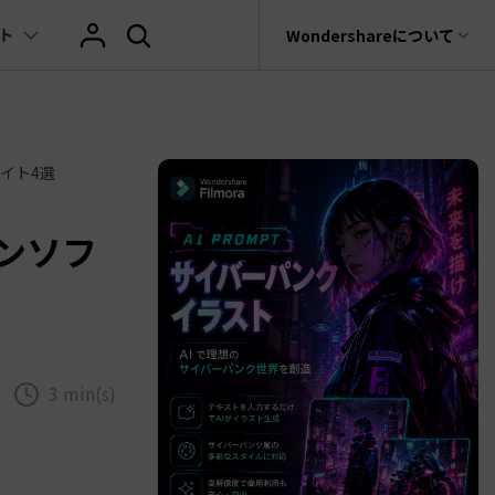
ト
サポート
Wondershareについて
ィリティ
会社情報
AIヒント
ブランド紹介
復元・バックアップ
データ復元・転送
法人様向けお問い合わせ窓口
イト4選
の他のコツ
テキスト
レビュー
アセット
Filmora動画講座
hatGPT & AI機能
動画マーケティング
AIイラストや画像生成サイト
rit
Dr.Fone
Wondershareについて
元ソフト
Filmoraのニュースとレビューについて詳し
Recoverit
AI動画編集
く見る
AI絵自動生成ツール
サポートセンター
イドショー作成関連知識
テキスト挿入
動画エフェクト
Filmora 101ガイド
t
ンソフ
NEW
プレゼンテーション動画
真・ファイル修復ソフト
AIマーケティング
AI画像生成ツール
協業実績
e
式ムービー作成テクニック
テキスト読み上げ(TTS)
テンプレートプリセット
Filmoraラーニング・セ
フォン管理ソフト
TikTok広告動画
Filmora製品や、公式キャラクターとのコラ
AI音声生成ツール
AIアップスケーリングビデオ
ボ実績
Trans
に使えるエフェクト素材おすすめ
自動字幕起こし(STT)
AIポートレート
Filmora基本動画チュー
のデータ転送ソフト
>
3 min(s)
fe
メ動画の関連知識
テキストアニメーション
Boris FX
Filmoraの使い方とコツ
全を守るアプリ
もっと見る >
クリエーティビティーに関する記事
オートキャプション
NewBlue FX
YouTube公式チャンネル
W
NEW