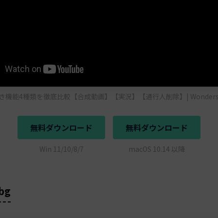
能4種類を徹底比較【合成動画】【実況】【通行人削除】| Wondershare
無料ダウンロード
無料ダウンロード
Win 11/10/8/7
macOS 10.14 以降
bg