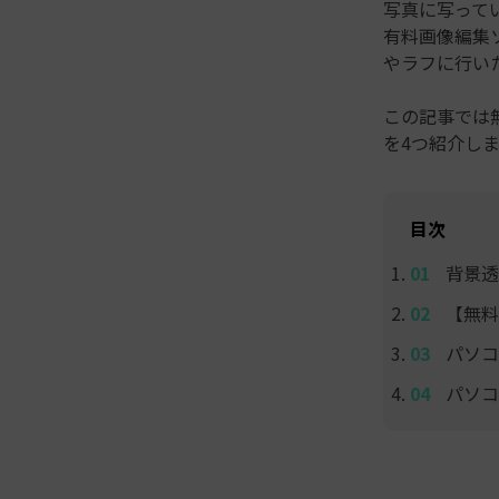
ToMoviee AI
写真に写って
オールインワンAI生成プラットフォーム
有料画像編集
アセット
Creative Assets（クリエイティ
やラフに行い
この記事では
を4つ紹介し
目次
背景透
【無料
パソコ
パソコ