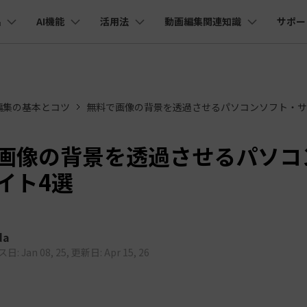
品
AI機能
活用法
動画編集関連知識
サポー
法人・教育・パートナー
企業情報
プラン＆価格
ョン
ユーテ
会社概要
AI機能
ビデオソリューション
製品機能
カスタマーサポート
創業者メッセージ
ューション
PDF編集
作図＆製図
動画編集＆変換
データ
編集の基本とコツ
無料で画像の背景を透過させるパソコンソフト・サ
YouTube・SNS動画編集
動画
FAQs
オーディオ
そ
採用情報
I 画像から動画生成
YouTube収益化
AI 動画ノイズ除去
解説動画
C
nt
PDFelement
EdrawMind
Filmora
Recove
Veo 3.1
エイターハブ
PDF編集ソフト
データ復
NEW
お客様からよくあるご質問を掲載してお
お問い合わせ
EdrawMax
UniConverter
I テキストから動画生成
ります
エイターハブで無限の創造性を発揮しよう
YouTubeショート動画作成方法
画面録画
オートモンタージュ
スラ
PDFelement Cloud
Repairi
画像の背景を透過させるパソコ
オープニング動画
スライドショー動画
AI 音声補正
電子署名とクラウドサービス
動画・写
eo 3.1
イト4選
お問い合わせ
HiPDF
Dr.Fon
ク
ソーシャルメディア動画編集
キーフレーム
オーディオスペクトラム
結婚
I画像生成
テキスト読み上げ
PDF編集オンラインツール
スマート
lmora動作環境
プロモーションビデオ
無料でサポートチームにお問い合わせく
商品紹介動画
ださい
ートされている形式、デバイス、GPU の完全なリスト
Mobile
YouTube動画エディタで動画を編集する方法
サブシーケンス
オーディオ同期
動画
I 延長
AI ポートレート
NEW
NEW
スマホ間
da
すべてのソリューション 
バージョンダウン
FamiSa
AI オブジェクトリムーバー
AI自動文字起こし
: Jan 08, 25, 更新日: Apr 15, 26
Youtubeのオープニング動画を作る方法
平面トラッキング
無音検出
アニ
NEW
子供の安
紹介プログラム
Filmora の旧バージョンをご利用いただ
NEW
けます
して、ポイントを獲得しよう！
YouTube動画編集ソフトおすすめTOP10
マルチカメラ編集
ボイスチェンジャー
動画
NEW
NE
無料ダウンロード
法人向け