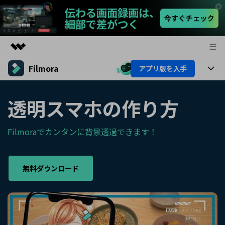
Filmora
アプリ版を入手
製品
AIGCサービス
製品
法人・教育・パートナー
透明スマホの作り方
ユーティリティ
概要
プラットフォーム
AI機能
企業情報
ソリューション
Filmoraでカンタンに背景透過できます！
製品機能
AI機能
プラン＆価格
活用法
AIヒント
無料ダウンロード
Filmoraのユーザー層
サポート
動画編集関連知識
ビデオソリューション
動画編集のコツ
サポート
サポート