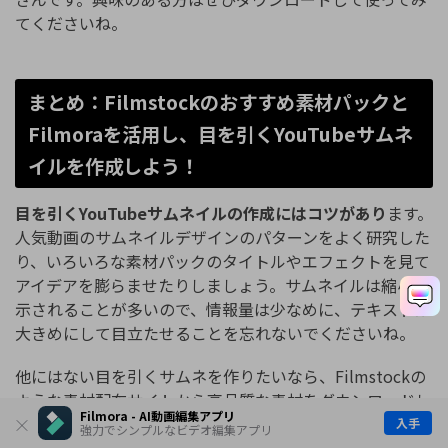
てくださいね。
まとめ：Filmstockのおすすめ素材パックと
Filmoraを活用し、目を引くYouTubeサムネ
イルを作成しよう！
目を引くYouTubeサムネイルの作成にはコツがあり
ます。
人気動画のサムネイルデザインのパターンをよく研究した
り、いろいろな素材パックのタイトルやエフェクトを見て
アイデアを膨らませたりしましょう。サムネイルは縮小表
示されることが多いので、情報量は少なめに、テキストは
大きめにして目立たせることを忘れないでくださいね。
他にはない目を引くサムネを作りたいなら、Filmstockの
ような素材配布サイトから高品質な素材をダウンロードし
Filmora - AI動画編集アプリ
て使うのもおすすめです。動画編集ソフト
Filmora
なら、
入手
強力でシンプルなビデオ編集アプリ