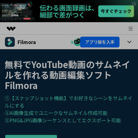
Filmora
アプリ版を入手
製品
AIGCサービス
製品
法人・教育・パートナー
無料でYouTube動画のサムネイ
ユーティリティ
概要
ルを作れる動画編集ソフト
プラットフォーム
AI機能
企業情報
ソリューション
Filmora
製品機能
AI機能
プラン＆価格
活用法
①【スナップショット機能】でお好きなシーンをサムネイ
AIヒント
Filmoraのユーザー層
サポート
ルにする
動画編集関連知識
②AI画像生成でユニークなサムネイル作成可能
ビデオソリューション
③PNG&JPG画像シーケンスとしてエクスポート可能
動画編集のコツ
サポート
サポート