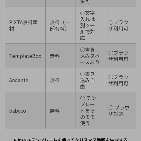
集可
○文字
入れは
PIXTA無料素
無料（一
○ブラウ
別ツー
材
部有料）
ザ利用可
ルで対
応
○書き
○ブラウ
TemplateBox
無料
込みスペ
ザ利用可
ースあり
○書き
○ブラウ
Andante
無料
込み自
ザ利用可
由
○ テン
プレー
○ ブラウ
babyco
無料
トをそ
ザ対応
のまま
使う
Filmoraテンプレートを使ってクリスマス動画を生成する