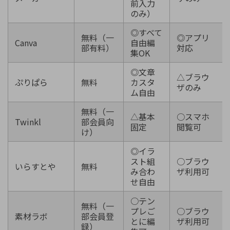
前入力
のみ）
◎すべて
無料（一
◎アプリ
Canva
自由編
部有料）
対応
集OK
◎文章
△ブラウ
ぷりぱら
無料
カスタ
ザのみ
ム自由
無料（一
△基本
○スマホ
Twinkl
部会員向
固定
閲覧可
け）
◎イラ
スト組
○ブラウ
いらすとや
無料
み合わ
ザ利用可
せ自由
○テン
無料（一
プレご
○ブラウ
素材ラボ
部会員登
とに編
ザ利用可
録）