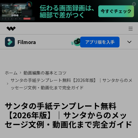
Filmora
アプリ版を入手
製品
AIGCサービス
製品
法人・教育・パートナー
ユーティリティ
概要
プラットフォーム
ホーム
動画編集の基本とコツ
AI機能
企業情報
ソリューション
サンタの手紙テンプレート無料【2026年版】｜サンタからのメ
製品機能
ッセージ文例・動画化まで完全ガイド
AI機能
プラン＆価格
活用法
AIヒント
サンタの手紙テンプレート無料
Filmoraのユーザー層
サポート
動画編集関連知識
【2026年版】｜サンタからのメッ
ビデオソリューション
動画編集のコツ
サポート
セージ文例・動画化まで完全ガイド
サポート