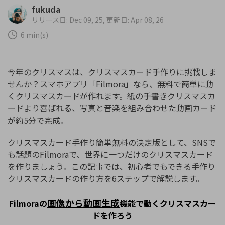
購入する
ログイン
fukuda
カスタマーサポート
リリース日: Dec 09, 25, 更新日: Apr 08, 26
6 min(s)
ブランド紹介
検索
今年のクリスマスは、
クリスマスカード手作り
に挑戦しま
せんか？スマホアプリ「Filmora」なら、無料で簡単に動
くクリスマスカードが作れます。紙の手書きクリスマスカ
ードより喜ばれる、写真と音楽を組み合わせた動画カード
が約5分で完成。
クリスマスカード手作り簡単無料の決定版として、SNSで
も話題のFilmoraで、世界に一つだけのクリスマスカード
を作りましょう。この記事では、初心者でもできる手作り
クリスマスカードの作り方を6ステップで解説します。
画像から動画生成
Filmoraの
機能で動くクリスマスカー
ドを作ろう