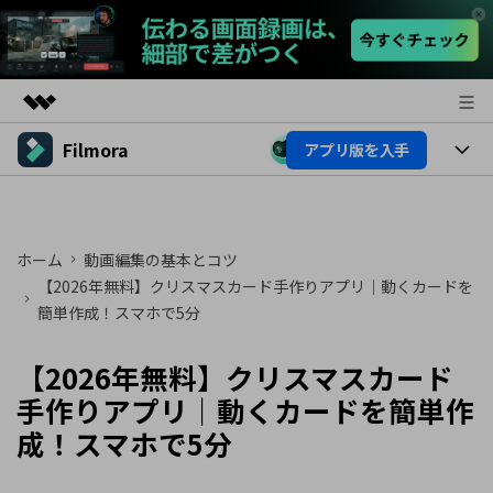
Filmora
アプリ版を入手
製品
AIGCサービス
製品
法人・教育・パートナー
ユーティリティ
概要
プラットフォーム
ホーム
動画編集の基本とコツ
AI機能
企業情報
ソリューション
【2026年無料】クリスマスカード手作りアプリ｜動くカードを
製品機能
簡単作成！スマホで5分
AI機能
プラン＆価格
活用法
AIヒント
【2026年無料】クリスマスカード
Filmoraのユーザー層
サポート
動画編集関連知識
手作りアプリ｜動くカードを簡単作
ビデオソリューション
動画編集のコツ
サポート
成！スマホで5分
サポート