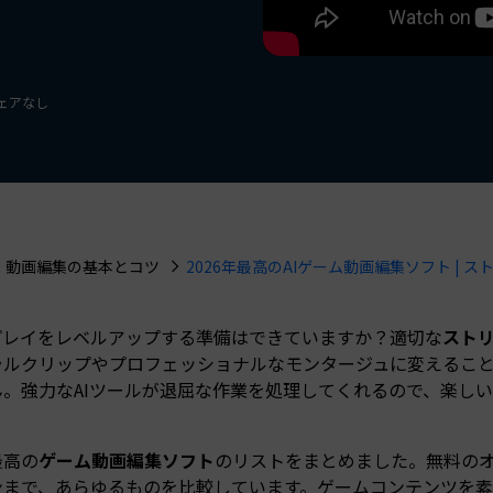
もっと見る >
NEW
ビジネス版
ブアセット）
もっと見る >
Wondershare製品一覧
無料ダウンロード
無料ダウンロード
ウェアなし
無料ダウンロード
無料ダウンロード
動画編集の基本とコツ
2026年最高のAIゲーム動画編集ソフト | 
プレイをレベルアップする準備はできていますか？適切な
ストリ
ラルクリップやプロフェッショナルなモンタージュに変えるこ
ん。強力なAIツールが退屈な作業を処理してくれるので、楽し
最高の
ゲーム動画編集ソフト
のリストをまとめました。無料のオ
まで、あらゆるものを比較しています。ゲームコンテンツを素早く編集