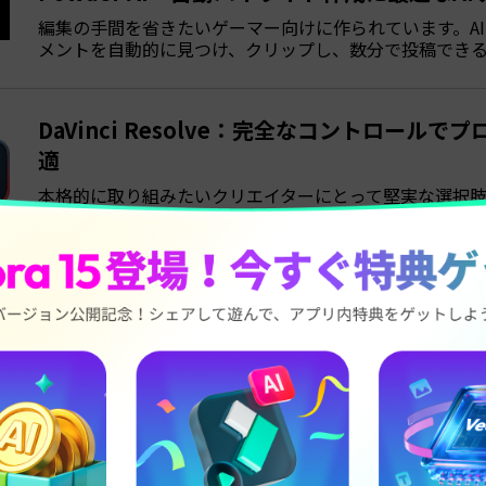
編集の手間を省きたいゲーマー向けに作られています。A
メントを自動的に見つけ、クリップし、数分で投稿でき
DaVinci Resolve：完全なコントロール
適
本格的に取り組みたいクリエイターにとって堅実な選択
ーディオ、エフェクトのプロレベルツールで、すべてのフ
できます。
ート1. ゲーム動画編集ツー
分析に入る前に、これらのゲーム動画編集アプリを並べて比較
ートから注目機能まで、各ゲーム編集ソフトが提供するものを
スタイルに合うものを簡単に見つける方法です。