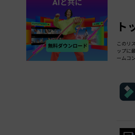
ト
このリ
ップに最
ームコ