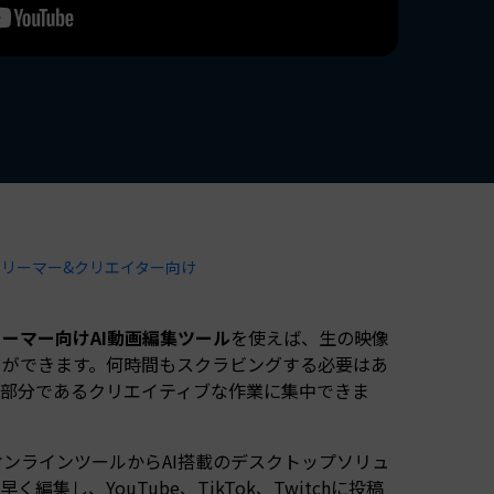
すべての機能 >
ストリーマー&クリエイター向け
ーマー向けAI動画編集ツール
を使えば、生の映像
とができます。何時間もスクラビングする必要はあ
い部分であるクリエイティブな作業に集中できま
ンラインツールからAI搭載のデスクトップソリュ
し、YouTube、TikTok、Twitchに投稿