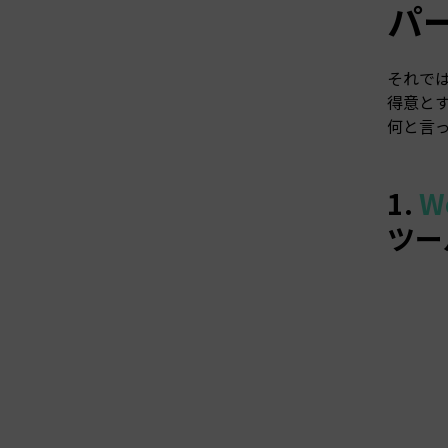
パ
それで
得意と
何と言
1.
W
ツー