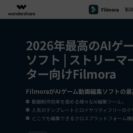
Filmora
製
製品
AIGCサービス
概要
ソリューシ
プラットフォーム
サポート
動画編集のコツ
Filmoraのユーザー層
動画編集＆変換
作図＆製図
PDF ソリ
法人向け
2026年最高のAI
Filmora AI
動画編集ソフトと方法
インフルエンサー
A
Filmora
EdrawMax
PDFeleme
学生・教員向け
AIによる次世代編集
デスクトップ
Filmora - Windows動画編集ソフト
Filmoraバージョン情報
クリ
ソフト | ストリー
動画編集ソフト
ベクタードローソフト
詳しく見る >>
代理店募集
A
最新の製品ニュースとアップデート情報
ビジネス動画編集関連知識
クリ
UniConverter
EdrawMind
NEW
Filmora - Mac動画編集ソフト
SMB
ター向けFilmora
動画変換ソフト
マインドマップソフト
V
パートナープログ
DVD Memory
ラム
動画編集の高度スキル・テクニッ
A
DVD作成ソフト
Filmora操作ガイド
Fi
モバイル
フリーランサー
Filmora - iOS動画編集アプリ
FilmoraがAIゲーム動画編集ソフトの
DemoCreator
Filmoraのステップバイステップガイドを学ぶ
サポ
動画再生ソフトと方法
A
Filmora - Android動画編集アプリ
画面録画ソフト
動画制作効率を高める様々なAI編集ツール。
マーケター
Media.io
Filmora - iPad版
人気のテンプレートとロイヤリティフリーのク
音声編集の基本知識
AI動画・画像・音楽ジェネレーター
クリエイター収益化
友達
どこでも編集できるクロスプラットフォーム機
プログラム
SelfyzAI
招待
AI動画・画像編集アプリ
動画編集アプリまとめ
創造力を収益に変えましょう！
オンライン
Filmora - オンライン動画編集