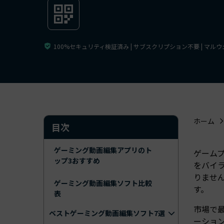
ToMoviee AI
オールインワンAI生成プラットフォーム
アセット
Creative Assets（クリエイティ
100%セキュリティ検証済み | サブスクリプション不要 | マル
ホーム
目次
ゲーミング動画編集アプリのト
ゲーム
ップ3おすすめ
をバイ
りませ
ゲーミング動画編集ソフト比較
す。
表
市場で
ベストゲーミング動画編集ソフト7選
ーション