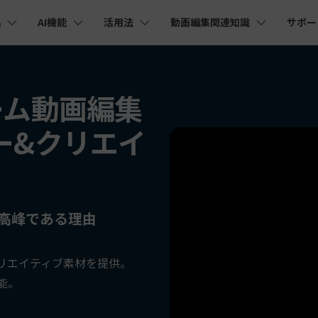
品
AI機能
活用法
動画編集関連知識
サポー
法人・教育・パートナー
企業情報
プラン＆価格
ョン
ユーテ
会社概要
AI機能
ビデオソリューション
製品機能
カスタマーサポート
AI
創業者メッセージ
ューション
PDF編集
作図＆製図
動画編集＆変換
データ
ゲーム動画編集
YouTube・SNS動画編集
動画
FAQs
オーディオ
採用情報
I 画像から動画生成
YouTube収益化
AI 動画ノイズ除去
解説動画
Cha
nt
PDFelement
EdrawMind
Filmora
Recove
Veo 3.1
エイターハブ
マー&クリエイ
PDF編集ソフト
データ復
NEW
お客様からよくあるご質問を掲載してお
お問い合わせ
EdrawMax
UniConverter
I テキストから動画生成
ります
AI
エイターハブで無限の創造性を発揮しよう
YouTubeショート動画作成方法
画面録画
オートモンタージュ
PDFelement Cloud
Repairi
オープニング動画
スライドショー動画
AI 音声補正
電子署名とクラウドサービス
動画・写
eo 3.1
AI
お問い合わせ
HiPDF
Dr.Fon
ク
ソーシャルメディア動画編集
キーフレーム
オーディオスペクトラム
I画像生成
テキスト読み上げ
PDF編集オンラインツール
スマート
lmora動作環境
プロモーションビデオ
無料でサポートチームにお問い合わせく
商品紹介動画
AI
ださい
最高峰である理由
ートされている形式、デバイス、GPU の完全なリスト
Mobile
YouTube動画エディタで動画を編集する方法
サブシーケンス
オーディオ同期
I 延長
AI ポートレート
NEW
NEW
スマホ間
すべてのソリューション 
バージョンダウン
FamiSa
AI オブジェクトリムーバー
AI自動文字起こし
リエイティブ素材を提供。
Youtubeのオープニング動画を作る方法
平面トラッキング
無音検出
子供の安
紹介プログラム
Filmora の旧バージョンをご利用いただ
NEW
NEW
能。
けます
して、ポイントを獲得しよう！
YouTube動画編集ソフトおすすめTOP10
ボイスチェンジャー
NE
無料ダウンロード
マルチカメラ編集
法人向け