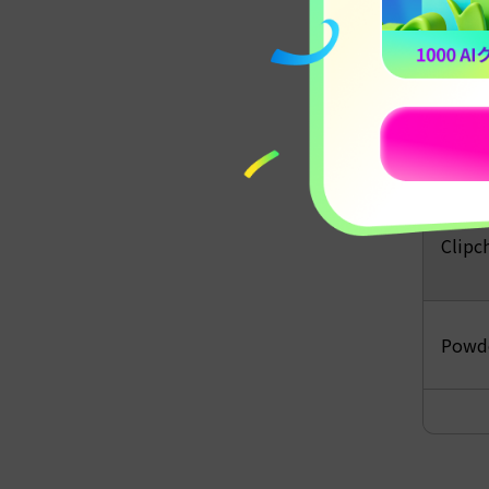
ゲー
Filmo
Clip
Powde