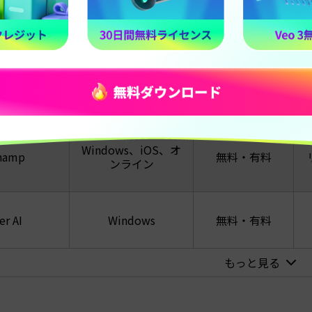
ムエディター
プラットフォーム
価格オプション
Windows、
ra
macOS、Android、
無料・有料
iPadOS、iOS
Windows、iOS、オ
champ
無料・有料
ンライン
r AI
Windows
無料・有料
もっと見る