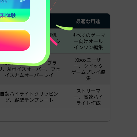
注目機能
最適な用途
画面録画、自動ビート同期、
すべてのゲーマ
ゲームテンプレート、ソーシ
ー向けオール
ャル共有
インワン編集
Xboxユーザ
Xboxコンテンツライブラ
ー、クイック
リ、AIボイスオーバー、フェ
ゲームプレイ編
イスカムオーバーレイ
集
ストリーマ
自動ハイライトクリッピン
ー、高速ハイ
グ、縦型テンプレート
ライト作成