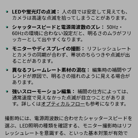
LEDや蛍光灯の点滅：
人の目では安定して見えても、
カメラは高速な点滅を拾ってしまうことがあります。
シャッタースピードと電源周波数のズレ：
50Hz・
60Hzの環境に合わない設定だと、明るさのムラがフリ
ッカーとして出やすくなります。
モニターやディスプレイの撮影：
リフレッシュレート
とカメラの同期が合わず、帯状のちらつきや点滅が出
ることがあります。
異なるフレームレート素材の混在：
編集時の補間やブ
レンドが原因で、明るさの揺れのように見える場合が
あります。
強いスローモーション編集：
補間の仕方によっては、
通常速度で見えなかった点滅が目立つことがありま
す。詳しくは
オプティカルフロー
も参考になります。
撮影時には、電源周波数に合わせたシャッタースピードを
選ぶ、LED照明の種類を確認する、モニター撮影時はリフ
レッシュレートを意識する、といった基本対策が有効で