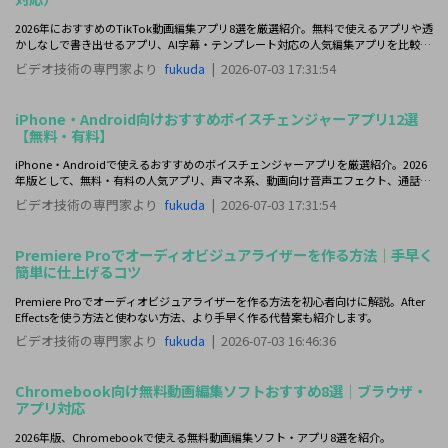
2026年におすすめのTikTok動画編集アプリ8選を厳選紹介。無料で使えるアプリや透
かしなしで書き出せるアプリ、AI字幕・テンプレート対応の人気編集アプリを比較し
ます。
ビデオ技術の専門家より
fukuda
|
2026-07-03 17:31:54
iPhone・Android向けおすすめボイスチェンジャーアプリ12選
【無料・有料】
iPhone・Androidで使えるおすすめのボイスチェンジャーアプリを厳選紹介。2026
年版として、無料・有料の人気アプリ、声マネ系、動画向け音声エフェクト、通話や
SNSで使いやすい音声変換機能までまとめて比較します。
ビデオ技術の専門家より
fukuda
|
2026-07-03 17:31:54
Premiere Proでオーディオビジュアライザーを作る方法｜手早く
簡単に仕上げるコツ
Premiere Proでオーディオビジュアライザーを作る方法を初心者向けに解説。After
Effectsを使う方法と使わない方法、より手早く作る代替案も紹介します。
ビデオ技術の専門家より
fukuda
|
2026-07-03 16:46:36
Chromebook向け無料動画編集ソフトおすすめ8選｜ブラウザ・
アプリ対応
2026年版、Chromebookで使える無料動画編集ソフト・アプリ8選を紹介。