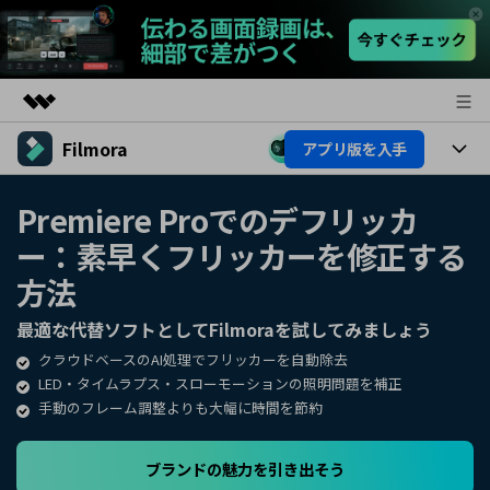
Filmora
アプリ版を入手
製品
AIGCサービス
製品
法人・教育・パートナー
Premiere Proでのデフリッカ
ユーティリティ
ー：素早くフリッカーを修正する
概要
プラットフォーム
AI機能
企業情報
ソリューション
方法
製品機能
AI機能
プラン＆価格
活用法
最適な代替ソフトとしてFilmoraを試してみましょう
AIヒント
クラウドベースのAI処理でフリッカーを自動除去
Filmoraのユーザー層
サポート
動画編集関連知識
LED・タイムラプス・スローモーションの照明問題を補正
手動のフレーム調整よりも大幅に時間を節約
ビデオソリューション
動画編集のコツ
サポート
ブランドの魅力を引き出そう
サポート