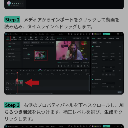
Step 2
メディア
から
インポート
をクリックして動画を
読み込み、タイムラインへドラッグします。
Step 3
右側のプロパティパネルを下へスクロールし、
AI
ちらつき削減
を見つけます。補正レベルを選び、
生成
をク
リックします。