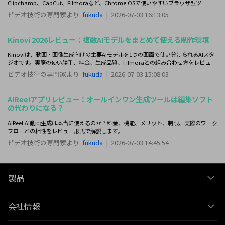
Clipchamp、CapCut、Filmoraなど、Chrome OSで使いやすいブラウザ型ツール
やAndroidアプリを比較します。
ビデオ技術の専門家より
fukuda
|
2026-07-03 16:13:05
Kinovi 2026レビュー：複数AIモデルをまとめて使える制作環境
Kinoviは、動画・画像生成向けの主要AIモデルを1つの画面で使い分けられるAIスタ
ジオです。実際の使い勝手、料金、生成品質、Filmoraとの組み合わせ方をレビュー
します。
ビデオ技術の専門家より
fukuda
|
2026-07-03 15:08:03
AIReelアプリレビュー：オールインワン生成ツールは編集ソフト
の代わりになる？
AIReel AI動画生成は本当に使えるのか？料金、機能、メリット、制限、実際のワーク
フローとの相性をレビュー形式で解説します。
ビデオ技術の専門家より
fukuda
|
2026-07-03 14:45:54
製品
会社情報