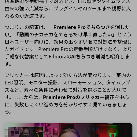
標準機能や手動補正で対応でき、LED照明やタイムラプス
由来の強い点滅なら、プラグインやAIツールまで視野に入
れるのが近道です。
つまりこの記事は、「
Premiere Proでちらつきを消した
い
」「動画のチカチカをできるだけ早く直したい」という
日本ユーザー向けに、効果の出やすい順で対処法を整理し
たガイドです。Premiere Proの定番手順だけでなく、より
手軽な代替案としてFilmoraの
AIちらつき削減
も紹介しま
す。
フリッカーは原因によって効く方法が変わります。室内の
LED照明、モニター撮影、スローモーション、タイムラプ
スなど、素材の条件に合わせて対策を選ぶことが大切で
す。ここからは、
Premiere Proのフリッカー補正
を中心
に、失敗しにくい進め方を分かりやすく見ていきましょ
う。