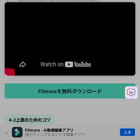
Filmoraを無料ダウンロード
4-2上達のためのコツ
Filmora - AI動画編集アプリ
入手
♦ 簡単なアニメーションから挑戦する
強力でシンプルなビデオ編集アプリ