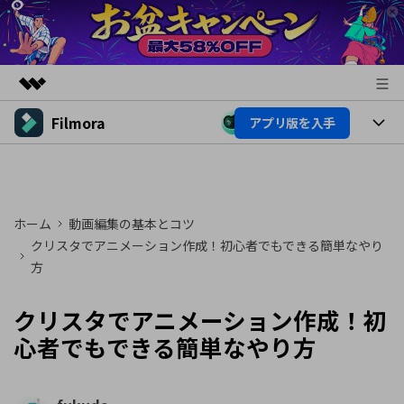
Filmora
アプリ版を入手
製品
AIGCサービス
製品
法人・教育・パートナー
ユーティリティ
概要
プラットフォーム
AI機能
企業情報
ホーム
動画編集の基本とコツ
ソリューション
製品機能
クリスタでアニメーション作成！初心者でもできる簡単なやり
AI機能
プラン＆価格
活用法
方
AIヒント
Filmoraのユーザー層
サポート
動画編集関連知識
クリスタでアニメーション作成！初
ビデオソリューション
心者でもできる簡単なやり方
動画編集のコツ
サポート
サポート