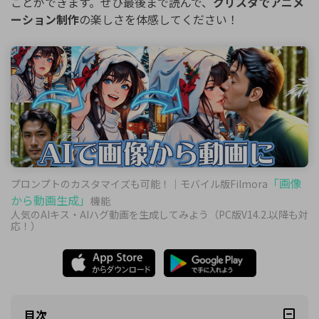
ことができます。ぜひ最後まで読んで、
クリスタでアニメ
ーション制作
の楽しさを体感してください！
「画像
プロンプトのカスタマイズも可能！｜モバイル版Filmora
から動画生成」
機能
人気のAIキス・AIハグ動画を生成してみよう（PC版V14.2.以降も対
応！）
目次