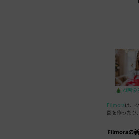
🎄 AI画
Filmora
は、ク
画を作ったり
Filmor