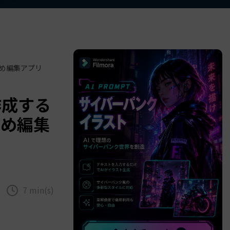
べての機能 >
すめ編集アプリ
作成する
すめ編集
7 min(s)