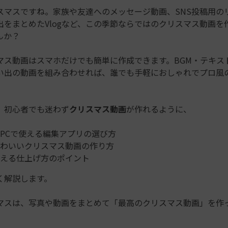
スマスですね。家族や友達へのメッセージ動画、SNS投稿用の
出をまとめたVlogなど、この季節ならではのクリスマス動画を
んか？
マス動画はスマホだけでも簡単に作成できます。BGM・テキス
い出の動画を組み合わせれば、誰でも手軽におしゃれでプロ風
、初心者でも迷わず
クリスマス動画
が作れるように、
PCで使える編集アプリの選び方
わいいクリスマス動画の作り方
映える仕上げ方のポイント
く解説します。
マスは、写真や動画をまとめて「最高のクリスマス動画」を作