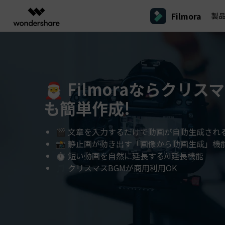
Filmora
製
製品
AIGCサービス
概要
ソリューシ
プラットフォーム
サポート
動画編集のコツ
Filmoraのユーザー層
動画編集＆変換
作図＆製図
PDF ソリ
法人向け
Filmora AI
動画編集ソフトと方法
インフルエンサー
A
🎅 Filmoraならクリ
Filmora
EdrawMax
PDFeleme
学生・教員向け
AIによる次世代編集
デスクトップ
Filmora - Windows動画編集ソフト
Filmoraバージョン情報
クリ
動画編集ソフト
ベクタードローソフト
も簡単作成!
詳しく見る >>
代理店募集
A
最新の製品ニュースとアップデート情報
ビジネス動画編集関連知識
クリ
UniConverter
EdrawMind
NEW
Filmora - Mac動画編集ソフト
SMB
動画変換ソフト
マインドマップソフト
V
パートナープログ
🎬 文章を入力するだけで動画が自動生成される
DVD Memory
ラム
動画編集の高度スキル・テクニッ
A
DVD作成ソフト
Filmora操作ガイド
Fi
モバイル
📸 静止画が動き出す「画像から動画生成」機
フリーランサー
Filmora - iOS動画編集アプリ
⏱️ 短い動画を自然に延長するAI延長機能
DemoCreator
Filmoraのステップバイステップガイドを学ぶ
サポ
動画再生ソフトと方法
A
Filmora - Android動画編集アプリ
画面録画ソフト
🎵 クリスマスBGMが商用利用OK
マーケター
Media.io
Filmora - iPad版
音声編集の基本知識
AI動画・画像・音楽ジェネレーター
クリエイター収益化
友達
プログラム
SelfyzAI
招待
AI動画・画像編集アプリ
動画編集アプリまとめ
創造力を収益に変えましょう！
オンライン
Filmora - オンライン動画編集