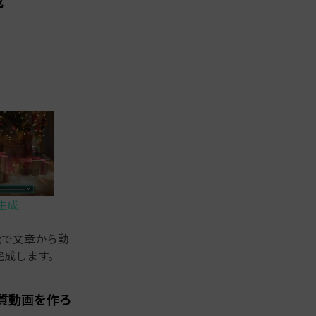
成
ー生成
能で文章から動
完成します。
質動画を作ろ