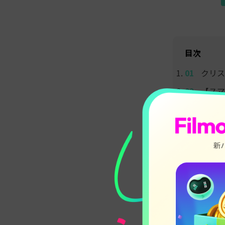
目次
クリス
【スマ
【本格
完成し
よくあ
クリス