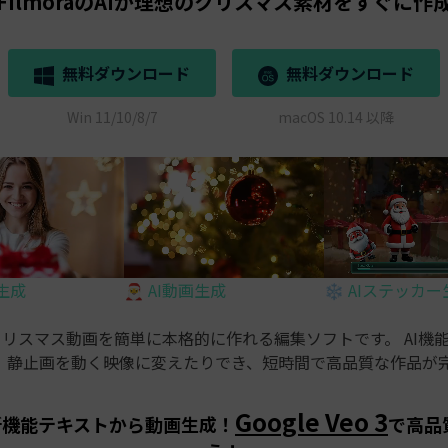
FilmoraのAIが理想のクリスマス素材をすぐに作
無料ダウンロード
無料ダウンロード
Win 11/10/8/7
macOS 10.14 以降
像生成
🎅 AI動画生成
❄️ AIステッカ
リスマス動画を簡単に本格的に作れる編集ソフトです。 AI機
、静止画を動く映像に変えたりでき、短時間で高品質な作品が
Google Veo 3
aの新機能テキストから動画生成！
で高品