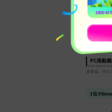
TOP6
クリスマス動
す。
ここでは、初
を紹介します
PC用動
まずは、クリ
1位:Fi