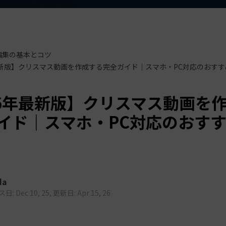
もっと見る >
ビジネス版
ブアセット）
もっと見る >
す
Wondershare製品一覧
無料ダウンロード
無料ダウンロード
編集の基本とコツ
無料ダウンロード
無料ダウンロード
最新版】クリスマス動画を作成する完全ガイド｜スマホ・PC対応のおす
26年最新版】クリスマス動画を
イド｜スマホ・PC対応のおす
da
: Dec 10, 25, 更新日: Apr 15, 26