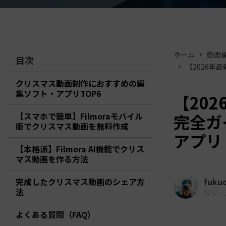
ToMoviee AI
オールインワンAI生成プラットフォーム
アセット
Creative Assets（クリエイティ
ホーム
動画
目次
【2026年
クリスマス動画制作におすすめの編
集ソフト・アプリTOP6
【20
【スマホで簡単】Filmoraモバイル
完全ガ
版でクリスマス動画を無料作成
アプリ
【本格派】Filmora AI機能でクリス
マス動画を作る方法
完成したクリスマス動画のシェア方
fuku
法
リリース日
よくある質問（FAQ）