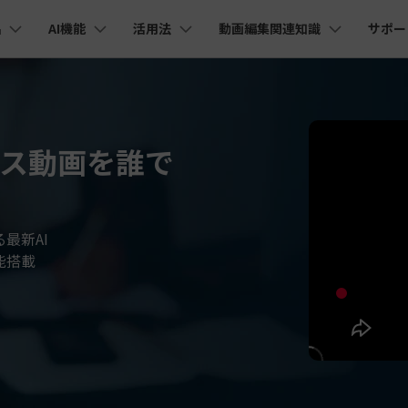
品
AI機能
活用法
動画編集関連知識
サポー
法人・教育・パートナー
企業情報
プラン＆価格
ョン
ユーテ
会社概要
AI機能
ビデオソリューション
製品機能
カスタマーサポート
創業者メッセージ
ューション
PDF編集
作図＆製図
動画編集＆変換
データ
YouTube・SNS動画編集
動画
FAQs
オーディオ
そ
採用情報
I 画像から動画生成
YouTube収益化
AI 動画ノイズ除去
解説動画
C
スマス動画を誰で
nt
PDFelement
EdrawMind
Filmora
Recove
Veo 3.1
エイターハブ
PDF編集ソフト
データ復
NEW
お客様からよくあるご質問を掲載してお
お問い合わせ
EdrawMax
UniConverter
I テキストから動画生成
ります
エイターハブで無限の創造性を発揮しよう
YouTubeショート動画作成方法
画面録画
オートモンタージュ
スラ
PDFelement Cloud
Repairi
オープニング動画
スライドショー動画
AI 音声補正
電子署名とクラウドサービス
動画・写
eo 3.1
お問い合わせ
最新AI
HiPDF
Dr.Fon
ク
ソーシャルメディア動画編集
キーフレーム
オーディオスペクトラム
結婚
I画像生成
テキスト読み上げ
PDF編集オンラインツール
スマート
lmora動作環境
能搭載
プロモーションビデオ
無料でサポートチームにお問い合わせく
商品紹介動画
ださい
ートされている形式、デバイス、GPU の完全なリスト
Mobile
YouTube動画エディタで動画を編集する方法
サブシーケンス
オーディオ同期
動画
I 延長
AI ポートレート
NEW
NEW
スマホ間
すべてのソリューション 
バージョンダウン
FamiSa
AI オブジェクトリムーバー
AI自動文字起こし
Youtubeのオープニング動画を作る方法
平面トラッキング
無音検出
アニ
NEW
子供の安
紹介プログラム
Filmora の旧バージョンをご利用いただ
NEW
けます
して、ポイントを獲得しよう！
YouTube動画編集ソフトおすすめTOP10
マルチカメラ編集
ボイスチェンジャー
動画
NEW
NE
無料ダウンロード
法人向け