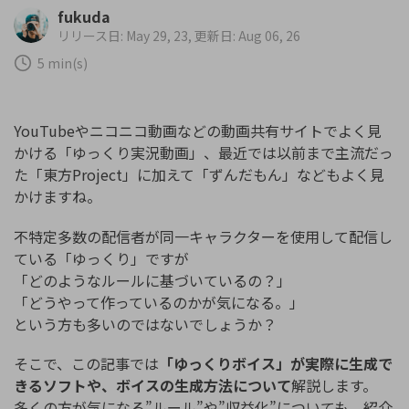
購入する
ログイン
fukuda
カスタマーサポート
リリース日: May 29, 23, 更新日: Aug 06, 26
5 min(s)
ブランド紹介
検索
YouTubeやニコニコ動画などの動画共有サイトでよく見
かける「ゆっくり実況動画」、最近では以前まで主流だっ
た「東方Project」に加えて「ずんだもん」などもよく見
かけますね。
不特定多数の配信者が同一キャラクターを使用して配信し
ている「ゆっくり」ですが
「どのようなルールに基づいているの？」
「どうやって作っているのかが気になる。」
という方も多いのではないでしょうか？
そこで、この記事では
「ゆっくりボイス」が実際に生成で
きるソフトや、ボイスの生成方法について
解説します。
多くの方が気になる”ルール”や”収益化”についても、紹介