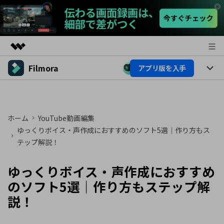
Filmora
アプリ版を入手
製品
AIGCサービス
製品
法人・教育・パートナー
ユーティリティ
概要
プラットフォーム
ホーム
YouTube動画編集
AI機能
企業情報
ソリューション
ゆっくりボイス・声作成におすすめのソフト5選｜作り方もス
製品機能
テップ解説！
AI機能
プラン＆価格
活用法
AIヒント
ゆっくりボイス・声作成におすすめ
Filmoraのユーザー層
サポート
動画編集関連知識
のソフト5選｜作り方もステップ解
ビデオソリューション
動画編集のコツ
サポート
説！
サポート