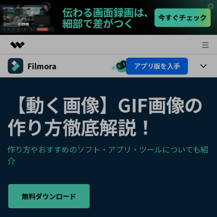
Filmora
アプリ版を入手
製品
AIGCサービス
製品
法人・教育・パートナー
【動く画像】GIF画像の
ユーティリティ
概要
プラットフォーム
AI機能
企業情報
作り方徹底解説！
ソリューション
製品機能
AI機能
プラン＆価格
活用法
作り方やおすすめのソフト・アプリ・ツールについても紹
AIヒント
介
Filmoraのユーザー層
サポート
動画編集関連知識
ビデオソリューション
動画編集のコツ
サポート
無料ダウンロード
サポート