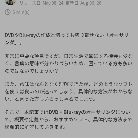
リリース日: May 08, 24, 更新日: Aug 06, 26
カスタマーサポート
購入する
ログイン
5 min(s)
ブランド紹介
DVDやBlu-rayの作成と切っても切り離せない「
オーサリ
検索
ング
」。
非常に重要な項目ですが、日常生活で耳にする機会も少な
く、言葉の意味が分かりづらいため、困っている方も多い
のではないでしょうか？
また、意味はなんとなく理解できたが、どのようなソフト
を使えば良いのか迷ってしまう、具体的な方法がわからな
い、と言った方もいらっしゃるでしょう。
そこで、本記事では
DVD・Blu-rayのオーサリング
につい
て、概要や定義から、おすすめソフト、具体的な方法まで
網羅的に解説していきます。