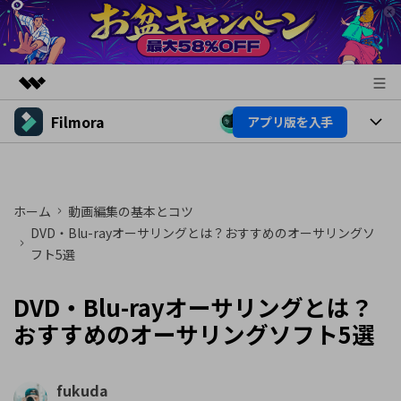
Filmora
アプリ版を入手
製品
AIGCサービス
製品
法人・教育・パートナー
ユーティリティ
概要
プラットフォーム
ホーム
動画編集の基本とコツ
AI機能
企業情報
ソリューション
DVD・Blu-rayオーサリングとは？おすすめのオーサリングソ
製品機能
フト5選
AI機能
プラン＆価格
活用法
AIヒント
DVD・Blu-rayオーサリングとは？
Filmoraのユーザー層
サポート
動画編集関連知識
おすすめのオーサリングソフト5選
ビデオソリューション
動画編集のコツ
サポート
fukuda
サポート