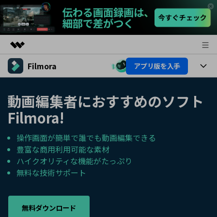
Filmora
アプリ版を入手
製品
AIGCサービス
製品
法人・教育・パートナー
動画編集者におすすめのソフト
ユーティリティ
概要
Filmora!
プラットフォーム
AI機能
企業情報
ソリューション
製品機能
操作画面が簡単で誰でも動画編集できる
AI機能
プラン＆価格
活用法
豊富な商用利用可能な素材
AIヒント
ハイクオリティな機能がたっぷり
Filmoraのユーザー層
サポート
動画編集関連知識
無料な技術サポート
ビデオソリューション
動画編集のコツ
サポート
無料ダウンロード
サポート