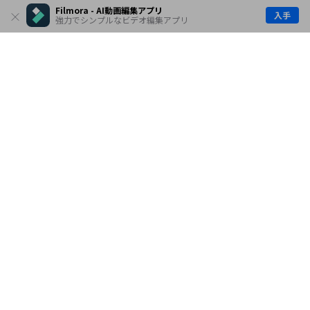
Filmora - AI動画編集アプリ
入手
強力でシンプルなビデオ編集アプリ
製品
会社情報
AI活用事例
ヘルプセンター