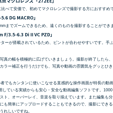
焦点マクロレンズ「272EE」
品に比べて安価で、初めてマクロレンズで撮影する方におすすめ
5.6 DG MACRO」
、300mmまでズームできるため、遠くのものを撮影することができ
5-6.3 Di II VC PZD」
モーターが搭載されているため、ピントが合わせやすいです。手
写真の幅を積極的に広げていきましょう。撮影が終了したら、
カラー補正を行うだけでも、写真や動画の雰囲気をグッとひき
心者でもカンタンに使いこなせる直感的な操作画面が特長の動
用している実績からも安心・安全な動画編集ソフトです。1000
スト、オーバーレイ、音楽を取り揃えています。また編集も分
beにも簡単にアップロードすることもできるので、撮影にでき
うれしいですね。