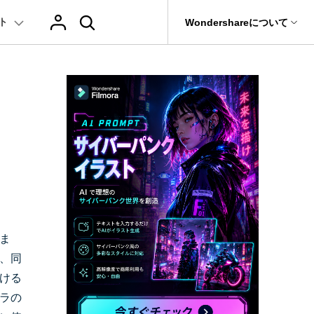
ト
サポート
Wondershareについて
ィリティ
会社情報
AIヒント
ブランド紹介
復元・バックアップ
データ復元・転送
法人様向けお問い合わせ窓口
テキスト
レビュー
アセット
の他のコツ
hatGPT & AI機能
動画マーケティング
AIイラストや画像生成サイト
Filmora動画講座
it
Dr.Fone
Wondershareについて
元ソフト
Filmoraのニュースとレビューについて詳し
Recoverit
AI動画編集
く見る
AI絵自動生成ツール
サポートセンター
イドショー作成関連知識
テキスト挿入
動画エフェクト
Filmora 101ガイド
NEW
t
プレゼンテーション動画
真・ファイル修復ソフト
AIマーケティング
協業実績
AI画像生成ツール
e
式ムービー作成テクニック
テキスト読み上げ(TTS)
テンプレートプリセット
Filmoraラーニング・セ
フォン管理ソフト
TikTok広告動画
Filmora製品や、公式キャラクターとのコラ
AI音声生成ツール
AIアップスケーリングビデオ
ボ実績
Trans
に使えるエフェクト素材おすすめ
自動字幕起こし(STT)
AIポートレート
Filmora基本動画チュー
のデータ転送ソフト
ま
>
fe
、同
メ動画の関連知識
テキストアニメーション
Boris FX
Filmoraの使い方とコツ
全を守るアプリ
ける
もっと見る >
クリエーティビティーに関する記事
オートキャプション
NewBlue FX
YouTube公式チャンネル
W
NEW
ラの