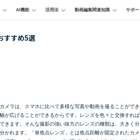
AI機能
活用法
動画編集関連知識
サポー
法人・教育・パートナー
企業情報
プラン＆価格
ョン
ユーテ
会社概要
AI機能
ビデオソリューション
製品機能
カスタマーサポート
おすすめ5選
創業者メッセージ
ューション
PDF編集
作図＆製図
動画編集＆変換
データ
動画
FAQs
オーディオ
採用情報
I 画像から動画生成
YouTube・SNS動画編集
YouTube収益化
AI 動画ノイズ除去
解説動画
そ
C
Veo 3.1
t
PDFelement
EdrawMind
Filmora
Recover
エイターハブ
PDF編集ソフト
データ復
NEW
お客様からよくあるご質問を掲載してお
お問い合わせ
EdrawMax
UniConverter
AI テキストから動画生成
ります
エイターハブで無限の創造性を発揮しよう
YouTubeショート動画作成方法
画面録画
オートモンタージュ
スラ
PDFelement Cloud
Repairi
オープニング動画
スライドショー動画
AI 音声補正
eo 3.1
電子署名とクラウドサービス
動画・写
お問い合わせ
HiPDF
Dr.Fon
ク
ソーシャルメディア動画編集
キーフレーム
オーディオスペクトラム
結婚
I画像生成
テキスト読み上げ
lmora動作環境
PDF編集オンラインツール
スマート
プロモーションビデオ
無料でサポートチームにお問い合わせく
商品紹介動画
は？
ださい
ートされている形式、デバイス、GPU の完全なリスト
Mobile
YouTube動画エディタで動画を編集する方法
サブシーケンス
オーディオ同期
動画
NEW
I 延長
AI ポートレート
NEW
スマホ間
カメラは、スマホに比べて多様な写真や動画を撮ることができ
バージョンダウン
すべてのソリューション 
FamiSa
AI オブジェクトリムーバー
AI自動文字起こし
幅が広げることができるからです。レンズを色々と交換すれば
Youtubeのオープニング動画を作る方法
平面トラッキング
無音検出
アニ
NEW
子供の安
紹介プログラム
Filmora の旧バージョンをご利用いただ
NEW
できます。そんな撮影の強い味方のレンズの種類は、大きく分
けます
して、ポイントを獲得しよう！
YouTube動画編集ソフトおすすめTOP10
マルチカメラ編集
ボイスチェンジャー
動画
NEW
NE
分かれます。「単焦点レンズ」とは焦点距離が固定されたカメ
無料ダウンロード
法人向け