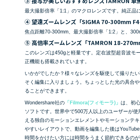
③ 接写が美しいおすすめレンズTAMRON 単
最大撮影倍率「1:1」のマクロレンズです。純正
④ 望遠ズームレンズ「SIGMA 70-300mm F4-
焦点距離70-300mm、最大撮影倍率「1:2」と
⑤ 高倍率ズームレンズ「TAMRON 18-270mm F/3.
このレンズは450gと軽量です。定在波型超音波
正機能も搭載されています。
いかがでしたか？様々なレンズを駆使して撮りたい
そく編集に入りましょう。ちょっとした光の具合や
ることができます。
Wondershare社の
「Filmora(フィモーラ)」
は、初
ソフトです。世界中で500万人以上のユーザーが使
える独自のモーションエレメントやモーションテキ
やすいレイアウトで、動画を編集した後はYouTu
時間をかけたい方には時間をうまく節約できるのが