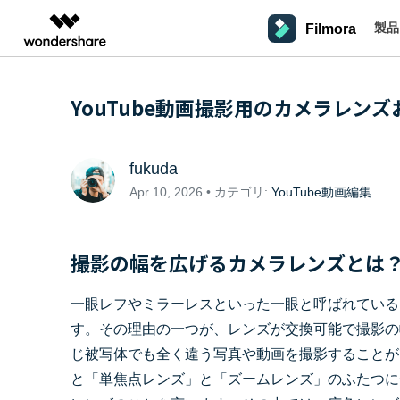
製品
Filmora
製品
AIGCサービス
概要
ソリューシ
プラットフォーム
サポート
動画編集のコツ
Filmoraのユーザー層
YouTube動画撮影用のカメラレンズ
動画編集＆変換
作図＆製図
PDF ソリ
法人向け
Filmora AI
動画編集ソフトと方法
インフルエンサー
A
Filmora
EdrawMax
PDFelemen
学生・教員向け
AIによる次世代編集
デスクトップ
Filmoraバージョン情報
クリ
Filmora - Windows動画編集ソフト
動画編集ソフト
ベクタードローソフト
fukuda
詳しく見る >>
代理店募集
最新の製品ニュースとアップデート情報
ビジネス動画編集関連知識
クリ
NEW
UniConverter
EdrawMind
Apr 10, 2026 • カテゴリ:
YouTube動画編集
Filmora - Mac動画編集ソフト
SMB
V
動画変換ソフト
マインドマップソフト
パートナープログ
DVD Memory
ラム
動画編集の高度スキル・テクニッ
A
Filmora操作ガイド
Fi
DVD作成ソフト
モバイル
Filmora - iOS動画編集アプリ
撮影の幅を広げるカメラレンズと
フリーランサー
DemoCreator
Filmoraのステップバイステップガイドを学ぶ
サポ
動画再生ソフトと方法
A
Filmora - Android動画編集アプリ
画面録画ソフト
一眼レフやミラーレスといった一眼と呼ばれている
マーケター
Media.io
Filmora - iPad版
す。その理由の一つが、レンズが交換可能で撮影の
音声編集の基本知識
AI動画・画像・音楽ジェネレーター
クリエイター収益化
友達
プログラム
じ被写体でも全く違う写真や動画を撮影することが
SelfyzAI
招待
AI動画・画像編集アプリ
動画編集アプリまとめ
と「単焦点レンズ」と「ズームレンズ」のふたつに
オンライン
創造力を収益に変えましょう！
Filmora - オンライン動画編集