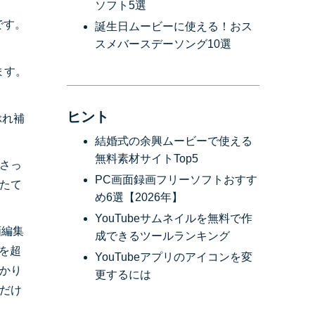
ソフト5選
です。
誕生日ムービーに使える！おス
スメバースデーソング10選
ます。
ヒント
ぶれ補
結婚式の余興ムービーで使える
無料素材サイトTop5
さっ
PC画面録画フリーソフトおすす
たて
め6選【2026年】
YouTubeサムネイルを無料で作
画編集
成できるツールランキング
を超
YouTubeアプリのアイコンを変
かり
更するには
るだけ