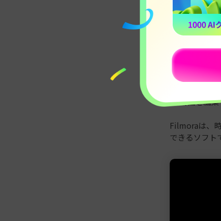
Filmora
は、
動画をmp4へ
● わかりや
● デバイス
● 動画を編集
Filmora
できるソフト