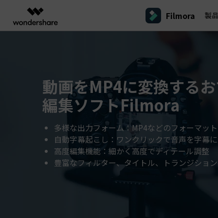
Filmora
製
製品
AIGCサービス
概要
ソリューシ
プラットフォーム
サポート
動画編集のコツ
Filmoraのユーザー層
動画編集＆変換
作図＆製図
PDF ソリ
法人向け
Filmora AI
動画編集ソフトと方法
インフルエンサー
A
動画をMP4に変換する
Filmora
EdrawMax
PDFeleme
学生・教員向け
AIによる次世代編集
デスクトップ
Filmora - Windows動画編集ソフト
Filmoraバージョン情報
クリ
動画編集ソフト
ベクタードローソフト
編集ソフトFilmora
詳しく見る >>
代理店募集
A
最新の製品ニュースとアップデート情報
ビジネス動画編集関連知識
クリ
UniConverter
EdrawMind
NEW
Filmora - Mac動画編集ソフト
SMB
動画変換ソフト
マインドマップソフト
V
パートナープログ
多様な出力フォーム：MP4などのフォーマッ
DVD Memory
ラム
動画編集の高度スキル・テクニッ
A
DVD作成ソフト
Filmora操作ガイド
Fi
モバイル
自動字幕起こし：ワンクリックで音声を字幕に
フリーランサー
Filmora - iOS動画編集アプリ
高度編集機能：細かく高度でディテール調整
DemoCreator
Filmoraのステップバイステップガイドを学ぶ
サポ
動画再生ソフトと方法
A
Filmora - Android動画編集アプリ
画面録画ソフト
豊富なフィルター、タイトル、トランジション
マーケター
Media.io
Filmora - iPad版
音声編集の基本知識
AI動画・画像・音楽ジェネレーター
クリエイター収益化
友達
プログラム
SelfyzAI
招待
AI動画・画像編集アプリ
動画編集アプリまとめ
創造力を収益に変えましょう！
オンライン
Filmora - オンライン動画編集