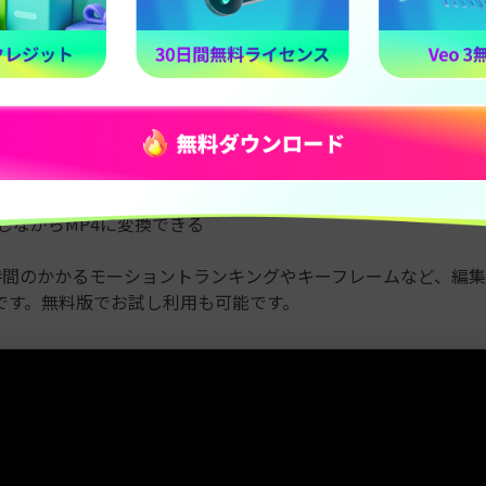
Win 11/10/8/7
macOS 10.14 以降
初心者でも操作できる動画編集ソフトです。
変換するためにFilmoraを推奨する理由を説明します。
すい管理画面で初心者でも操作しやすい
に対応したフォーマットへ変換できる
しながらMP4に変換できる
は、時間のかかるモーショントランキングやキーフレームなど、編
です。無料版でお試し利用も可能です。