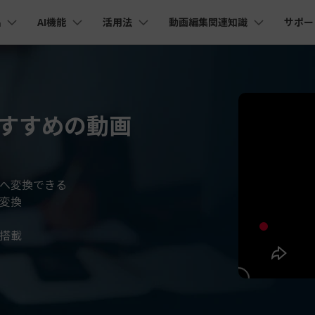
品
AI機能
活用法
動画編集関連知識
サポー
法人・教育・パートナー
企業情報
プラン＆価格
ョン
ユーテ
会社概要
AI機能
ビデオソリューション
製品機能
カスタマーサポート
創業者メッセージ
ューション
PDF編集
作図＆製図
動画編集＆変換
データ
YouTube・SNS動画編集
動画
FAQs
オーディオ
そ
採用情報
I 画像から動画生成
YouTube収益化
AI 動画ノイズ除去
解説動画
C
おすすめの動画
nt
PDFelement
EdrawMind
Filmora
Recove
Veo 3.1
エイターハブ
PDF編集ソフト
データ復
NEW
お客様からよくあるご質問を掲載してお
お問い合わせ
EdrawMax
UniConverter
I テキストから動画生成
ります
エイターハブで無限の創造性を発揮しよう
YouTubeショート動画作成方法
画面録画
オートモンタージュ
スラ
PDFelement Cloud
Repairi
オープニング動画
スライドショー動画
AI 音声補正
電子署名とクラウドサービス
動画・写
eo 3.1
お問い合わせ
トへ変換できる
HiPDF
Dr.Fon
ク
ソーシャルメディア動画編集
キーフレーム
オーディオスペクトラム
結婚
I画像生成
テキスト読み上げ
PDF編集オンラインツール
スマート
lmora動作環境
変換
プロモーションビデオ
無料でサポートチームにお問い合わせく
商品紹介動画
ださい
ートされている形式、デバイス、GPU の完全なリスト
Mobile
YouTube動画エディタで動画を編集する方法
サブシーケンス
オーディオ同期
動画
I 延長
AI ポートレート
NEW
NEW
スマホ間
搭載
すべてのソリューション 
バージョンダウン
FamiSa
AI オブジェクトリムーバー
AI自動文字起こし
Youtubeのオープニング動画を作る方法
平面トラッキング
無音検出
アニ
NEW
子供の安
紹介プログラム
Filmora の旧バージョンをご利用いただ
NEW
けます
して、ポイントを獲得しよう！
YouTube動画編集ソフトおすすめTOP10
マルチカメラ編集
ボイスチェンジャー
動画
NEW
NE
無料ダウンロード
法人向け