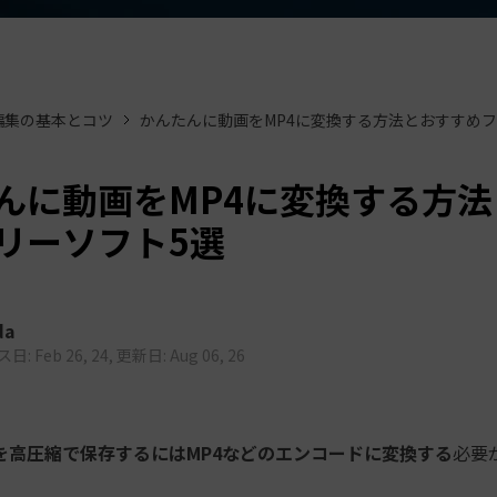
もっと見る >
ビジネス版
ブアセット）
もっと見る >
す
Wondershare製品一覧
無料ダウンロード
無料ダウンロード
編集の基本とコツ
かんたんに動画をMP4に変換する方法とおすすめフ
無料ダウンロード
無料ダウンロード
んに動画をMP4に変換する方法
リーソフト5選
da
: Feb 26, 24, 更新日: Aug 06, 26
を高圧縮で保存するにはMP4などのエンコードに変換する
必要