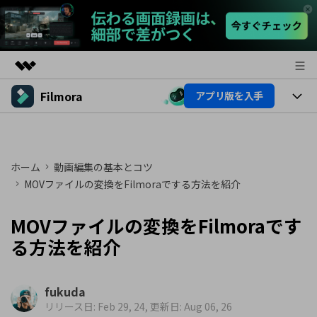
Filmora
アプリ版を入手
製品
AIGCサービス
製品
法人・教育・パートナー
ユーティリティ
概要
プラットフォーム
ホーム
動画編集の基本とコツ
AI機能
企業情報
ソリューション
MOVファイルの変換をFilmoraでする方法を紹介
製品機能
AI機能
プラン＆価格
活用法
MOVファイルの変換をFilmoraです
AIヒント
Filmoraのユーザー層
サポート
る方法を紹介
動画編集関連知識
ビデオソリューション
動画編集のコツ
サポート
fukuda
リリース日: Feb 29, 24, 更新日: Aug 06, 26
サポート