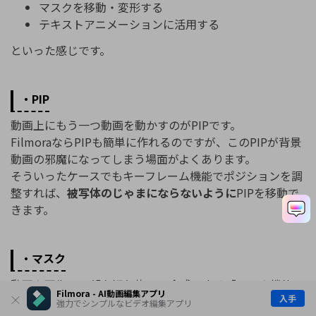
マスクを移動・変形する
テキストアニメーションに活用する
といった感じです。
・PIP
動画上にもう一つ動画を動かすのがPIPです。
FilmoraならPIPも簡単に作れるのですが、このPIPが背景
動画の邪魔になってしまう場面がよくあります。
そういったケースでもキーフレーム機能でポジションを調
整すれば、
被写体のじゃまにならないように
PIPを移動で
きます。
・マスク
動画や画像の一部を切り抜いて合成できる「マスク機能」
Filmora - AI動画編集アプリ
入手
ですが、キーフレームを使えばより高度でトリッキーな表
強力でシンプルなビデオ編集アプリ