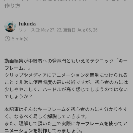
購入する
ログイン
作り方
カスタマーサポート
ブランド紹介
fukuda
検索
リリース日: May 27, 22, 更新日: Aug 06, 26
5 min(s)
動画編集が中級者への登竜門ともいえるテクニック
「キー
フレーム」
。
クリップやメディアにアニメーションを簡単につけられる
ことで非常に使用頻度の高い技術ですが、初心者の方には
少しややこしく、ハードルが高く感じてしまうのではない
でしょうか？
本記事はそんなキーフレームを初心者の方にも分かりやす
く、なるべく易しく解説していきます。
また、理解して頂いた上で実際に
キーフレームを使ってア
ニメーションを制作
してみましょう。