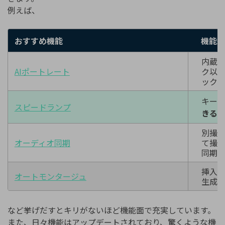
例えば、
おすすめ機能
機能紹
内蔵さ
AIポートレート
ク以
ック
キー
スピードランプ
きる
別撮
オーディオ同期
て撮
同期
挿入
オートモンタージュ
生成
など挙げだすとキリがないほど機能面で充実しています。
また、日々機能はアップデートされており、驚くような機