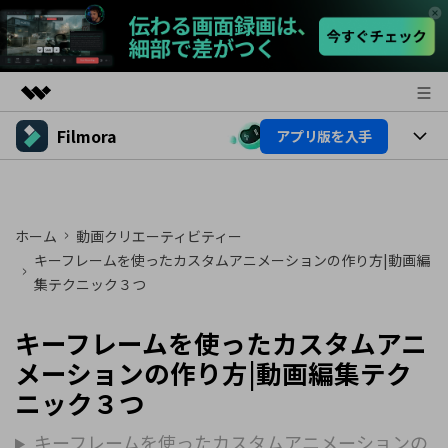
Filmora
アプリ版を入手
製品
AIGCサービス
製品
法人・教育・パートナー
ユーティリティ
概要
プラットフォーム
ホーム
動画クリエーティビティー
AI機能
企業情報
ソリューション
キーフレームを使ったカスタムアニメーションの作り方|動画編
製品機能
集テクニック３つ
AI機能
プラン＆価格
活用法
AIヒント
キーフレームを使ったカスタムアニ
Filmoraのユーザー層
サポート
動画編集関連知識
メーションの作り方|動画編集テク
ビデオソリューション
動画編集のコツ
サポート
ニック３つ
キーフレームを使ったカスタムアニメーションの
サポート