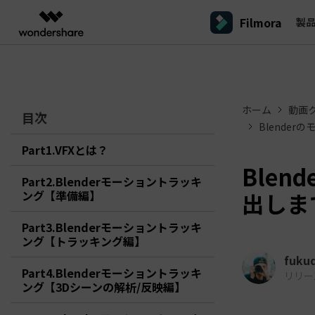
Filmora
製
製品
AIGCサービス
概要
ソリューシ
プラットフォーム
サポート
動画編集のコツ
Filmoraのユーザー層
動画編集＆変換
作図＆製図
PDF ソリ
法人向け
Filmora AI
ホーム
動画
動画編集ソフトと方法
インフルエンサー
A
目次
Filmora
EdrawMax
PDFeleme
学生・教員向け
AIによる次世代編集
デスクトップ
Filmora - Windows動画編集ソフト
Filmoraバージョン情報
Blende
クリ
動画編集ソフト
ベクタードローソフト
詳しく見る >>
代理店募集
A
最新の製品ニュースとアップデート情報
ビジネス動画編集関連知識
クリ
Part1.VFXとは？
UniConverter
EdrawMind
NEW
Filmora - Mac動画編集ソフト
SMB
動画変換ソフト
マインドマップソフト
V
Ble
パートナープログ
Part2.Blenderモーショントラッキ
DVD Memory
ラム
動画編集の高度スキル・テクニッ
A
ング【準備編】
出しま
DVD作成ソフト
Filmora操作ガイド
Fi
モバイル
フリーランサー
Filmora - iOS動画編集アプリ
DemoCreator
Filmoraのステップバイステップガイドを学ぶ
サポ
動画再生ソフトと方法
A
Part3.Blenderモーショントラッキ
Filmora - Android動画編集アプリ
画面録画ソフト
ング【トラッキング編】
マーケター
Media.io
Filmora - iPad版
fuku
音声編集の基本知識
AI動画・画像・音楽ジェネレーター
クリエイター収益化
友達
Part4.Blenderモーショントラッキ
リリース日
プログラム
SelfyzAI
ング【3Dシーンの解析/反映編】
招待
AI動画・画像編集アプリ
動画編集アプリまとめ
創造力を収益に変えましょう！
オンライン
Filmora - オンライン動画編集