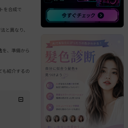
トを合成で
べての機能 >
方法と異なり、
法
を、準備から
いても紹介するの