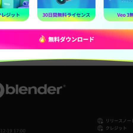
、
Blenderのモーショントラッキング機能
を使用して、実際に簡
法について解説していきます。
る手順を見ながら、一緒に操作していくことで、あなたも「Ble
VFX映像の作成方法を体験し、直感的に理解できるはずです。
たVFX映像は、後ほど紹介する「
Filmora
」を使うことで、さら
ことも可能です。