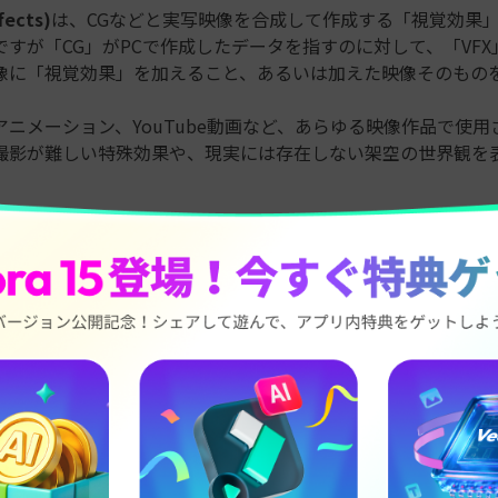
fects)
は、CGなどと実写映像を合成して作成する「視覚効果
ですが「CG」がPCで作成したデータを指すのに対して、「VFX
像に「視覚効果」を加えること、あるいは加えた映像そのもの
ニメーション、YouTube動画など、あらゆる映像作品で使用さ
撮影が難しい特殊効果や、現実には存在しない架空の世界観を
の進歩によりプロだけでなく、一般ユーザーも「
Blender
」な
なVFX制作が可能になってきました。
の手法は多岐にわたりますが、本記事で取り上げるモーショント
も基本的かつ重要な技術の一つと言えるでしょう。
2. Blenderモーショントラッキング【準備