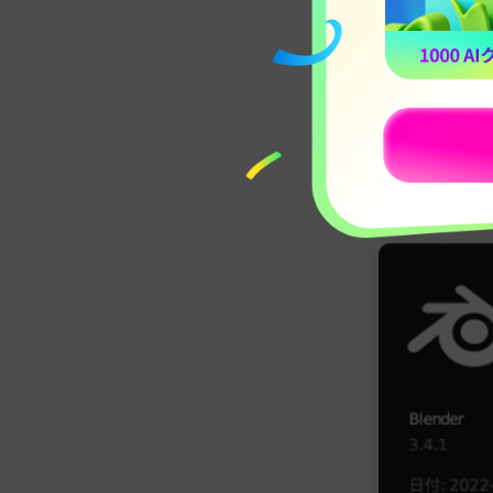
本章以降では
を制作する方
これから解説す
った印象的な
また、作成し
品に仕上げる