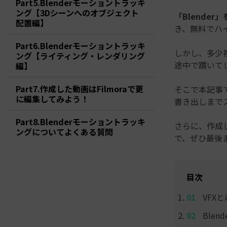
Part5.Blenderモーショントラッキ
ToMoviee AI
オールインワンAI生成プラットフォーム
ング【3Dシーンへのオブジェクト
「Blende
配置編】
アセット
Creative Assets（クリエイティ
き、無料でハ
Part6.Blenderモーショントラッキ
しかし、多少複
ング【ライティング・レンダリング
途中で躓いて
編】
Part7.作成した動画はFilmoraで更
そこで本記事
に編集してみよう！
書き出しまで
Part8.Blenderモーショントラッキ
さらに、作成し
ングについてよくある質問
で、ぜひ最後
目次
VFX
Ble