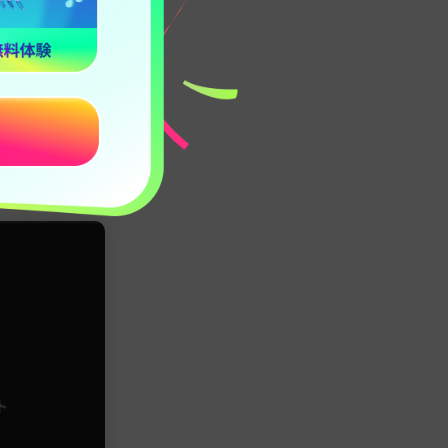
単なVFX映像
nder」を使
に魅力的な作