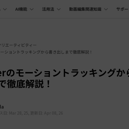
品
AI機能
活用法
動画編集関連知識
サポー
法人・教育・パートナー
企業情報
プラン＆価格
ョン
ユーテ
会社概要
AI機能
ビデオソリューション
製品機能
カスタマーサポート
創業者メッセージ
ューション
PDF編集
作図＆製図
動画編集＆変換
データ
クリエーティビティー
YouTube・SNS動画編集
動画
FAQs
オーディオ
そ
採用情報
I 画像から動画生成
YouTube収益化
AI 動画ノイズ除去
解説動画
C
nt
PDFelement
EdrawMind
Filmora
Recove
Veo 3.1
rのモーショントラッキングから書き出しまで徹底解説！
エイターハブ
PDF編集ソフト
データ復
NEW
お客様からよくあるご質問を掲載してお
お問い合わせ
EdrawMax
UniConverter
I テキストから動画生成
ります
エイターハブで無限の創造性を発揮しよう
YouTubeショート動画作成方法
画面録画
オートモンタージュ
スラ
PDFelement Cloud
Repairi
オープニング動画
スライドショー動画
AI 音声補正
電子署名とクラウドサービス
動画・写
eo 3.1
nderのモーショントラッキングか
お問い合わせ
HiPDF
Dr.Fon
ク
ソーシャルメディア動画編集
キーフレーム
オーディオスペクトラム
結婚
I画像生成
テキスト読み上げ
で徹底解説！
PDF編集オンラインツール
スマート
lmora動作環境
プロモーションビデオ
無料でサポートチームにお問い合わせく
商品紹介動画
ださい
ートされている形式、デバイス、GPU の完全なリスト
Mobile
YouTube動画エディタで動画を編集する方法
サブシーケンス
オーディオ同期
動画
I 延長
AI ポートレート
NEW
NEW
スマホ間
すべてのソリューション 
バージョンダウン
FamiSa
AI オブジェクトリムーバー
AI自動文字起こし
da
Youtubeのオープニング動画を作る方法
平面トラッキング
無音検出
アニ
NEW
子供の安
紹介プログラム
Filmora の旧バージョンをご利用いただ
NEW
: Mar 28, 25, 更新日: Apr 08, 26
けます
して、ポイントを獲得しよう！
YouTube動画編集ソフトおすすめTOP10
マルチカメラ編集
ボイスチェンジャー
動画
NEW
NE
無料ダウンロード
法人向け