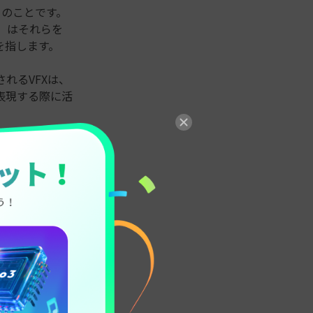
」のことです。
」はそれらを
を指します。
れるVFXは、
表現する際に活
どの無料ソフト
ラッキングは、
編】