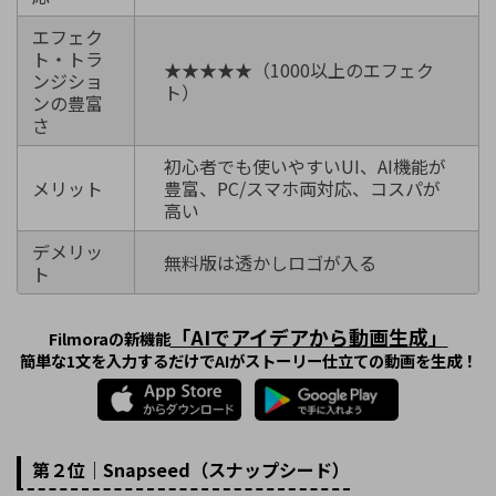
エフェク
ト・トラ
★★★★★（1000以上のエフェク
ンジショ
ト）
ンの豊富
さ
初心者でも使いやすいUI、AI機能が
メリット
豊富、PC/スマホ両対応、コスパが
高い
デメリッ
無料版は透かしロゴが入る
ト
「AIでアイデアから動画生成」
Filmoraの新機能
簡単な1文を入力するだけでAIがストーリー仕立ての動画を生成！
第２位｜Snapseed（スナップシード）