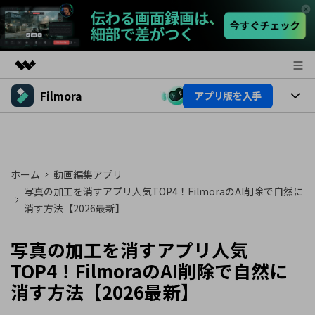
Filmora
アプリ版を入手
製品
AIGCサービス
製品
法人・教育・パートナー
ユーティリティ
概要
プラットフォーム
AI機能
企業情報
ホーム
動画編集アプリ
ソリューション
製品機能
写真の加工を消すアプリ人気TOP4！FilmoraのAI削除で自然に
AI機能
プラン＆価格
活用法
消す方法【2026最新】
AIヒント
Filmoraのユーザー層
サポート
動画編集関連知識
写真の加工を消すアプリ人気
ビデオソリューション
TOP4！FilmoraのAI削除で自然に
動画編集のコツ
サポート
消す方法【2026最新】
サポート