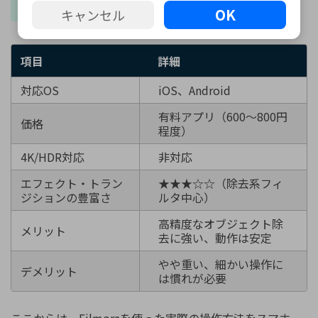
TouchRetouchの特徴
OK
キャンセル
項目
詳細
対応OS
iOS、Android
有料アプリ（600〜800円
価格
程度）
4K/HDR対応
非対応
エフェクト・トラン
★★★☆☆（除去系フィ
ジションの豊富さ
ルタ中心）
高精度なオブジェクト除
メリット
去に強い、動作は安定
やや重い、細かい操作に
デメリット
は慣れが必要