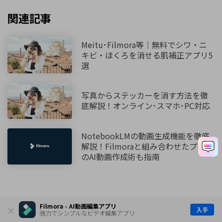
関連記事
Meitu･Filmora等｜無料でシワ・ニ
キビ・ほくろを消せる肌補正アプリ5
選
写真からステッカーを消す方法を徹
底解説！オンライン･スマホ･PC対応
NotebookLMの動画生成機能を徹底
解説！Filmoraと組み合わせたプロ級
のAI動画作成術も指南
Filmora - AI動画編集アプリ
入手
強力でシンプルなビデオ編集アプリ