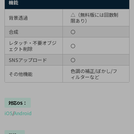
機能
△（無料版には回数制
背景透過
限あり）
合成
〇
レタッチ・不要オブジ
〇
ェクト削除
SNSアップロード
〇
色調の補正/ぼかし/フ
その他機能
ィルターなど
対応OS：
iOS
/
Android