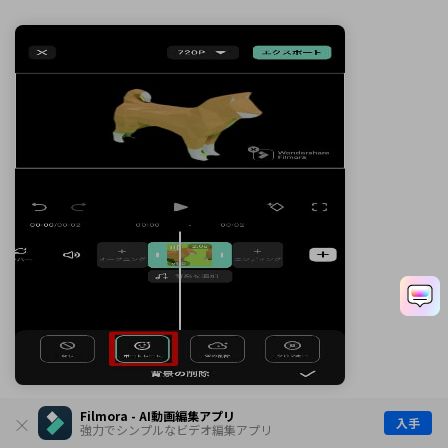
Filmora - AI動画編集アプリ
[ポートレート]を選択しましょう。
入手
強力でシンプルなビデオ編集アプリ