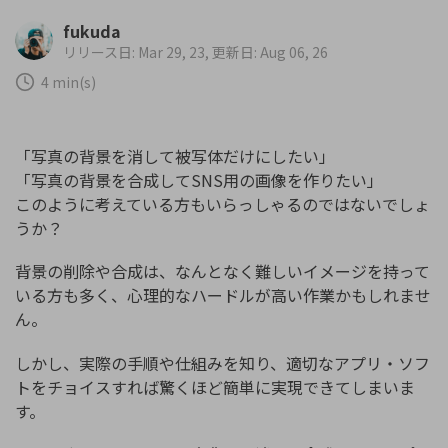
購入する
ログイン
fukuda
カスタマーサポート
リリース日: Mar 29, 23, 更新日: Aug 06, 26
ブランド紹介
4 min(s)
検索
「写真の背景を消して被写体だけにしたい」
「写真の背景を合成してSNS用の画像を作りたい」
このように考えている方もいらっしゃるのではないでしょ
うか？
背景の削除や合成は、なんとなく難しいイメージを持って
いる方も多く、心理的なハードルが高い作業かもしれませ
ん。
しかし、実際の手順や仕組みを知り、適切なアプリ・ソフ
トをチョイスすれば驚くほど簡単に実現できてしまいま
す。