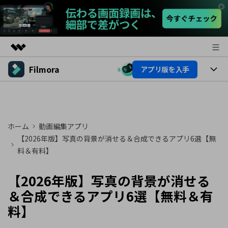
Filmora
アプリ版を入手
製品
AIGCサービス
製品
法人・教育・パートナー
ユーティリティ
概要
プラットフォーム
AI機能
企業情報
ホーム
動画編集アプリ
ソリューション
製品機能
【2026年版】写真の背景が消せる＆合成できるアプリ6選【無
AI機能
プラン＆価格
活用法
料＆有料】
AIヒント
Filmoraのユーザー層
サポート
動画編集関連知識
【2026年版】写真の背景が消せる
ビデオソリューション
＆合成できるアプリ6選【無料＆有
動画編集のコツ
サポート
料】
サポート