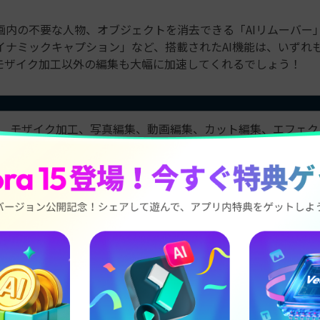
画内の不要な人物、オブジェクトを消去できる「AIリムーバー」
イナミックキャプション」など、搭載されたAI機能は、いずれ
モザイク加工以外の編集も大幅に加速してくれるでしょう！
モザイク加工、写真編集、動画編集、カット編集、エフェク
ンジション、テキスト追加、音楽追加など
・多機能でありながら操作がシンプル
・AI機能が非常に豊富
・初心者でも使いやすい
・高度な編集もできる
・写真だけでなく動画の編集も得意
無料版は機能制限あり