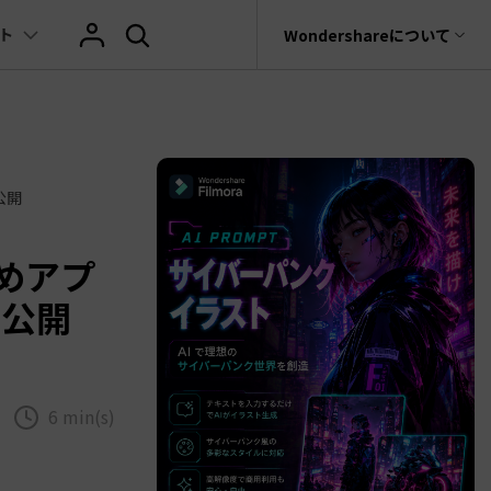
ト
サポート
Wondershareについて
ィリティ
会社情報
AIヒント
ブランド紹介
復元・バックアップ
データ復元・転送
法人様向けお問い合わせ窓口
の他のコツ
テキスト
レビュー
アセット
Filmora動画講座
hatGPT & AI機能
動画マーケティング
AIイラストや画像生成サイト
rit
Dr.Fone
Wondershareについて
公開
元ソフト
Filmoraのニュースとレビューについて詳し
Recoverit
AI動画編集
く見る
AI絵自動生成ツール
サポートセンター
イドショー作成関連知識
テキスト挿入
動画エフェクト
Filmora 101ガイド
t
NEW
プレゼンテーション動画
真・ファイル修復ソフト
めアプ
AIマーケティング
AI画像生成ツール
協業実績
e
式ムービー作成テクニック
テキスト読み上げ(TTS)
テンプレートプリセット
Filmoraラーニング・セ
大公開
フォン管理ソフト
TikTok広告動画
Filmora製品や、公式キャラクターとのコラ
AI音声生成ツール
AIアップスケーリングビデオ
ボ実績
Trans
に使えるエフェクト素材おすすめ
自動字幕起こし(STT)
AIポートレート
Filmora基本動画チュー
のデータ転送ソフト
>
fe
メ動画の関連知識
テキストアニメーション
Boris FX
Filmoraの使い方とコツ
全を守るアプリ
6 min(s)
もっと見る >
クリエーティビティーに関する記事
オートキャプション
NewBlue FX
YouTube公式チャンネル
W
NEW