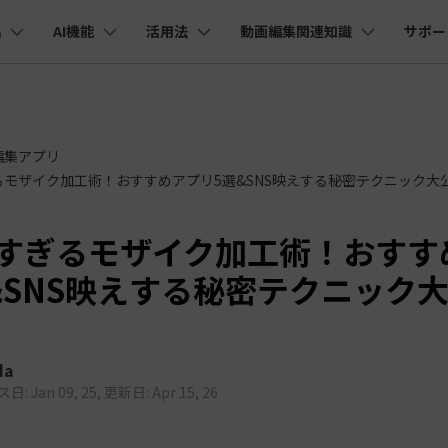
品
AI機能
活用法
動画編集関連知識
サポー
法人・教育・パートナー
企業情報
プラン＆価格
ョン
ユーテ
会社概要
AI機能
ビデオソリューション
製品機能
カスタマーサポート
創業者メッセージ
ューション
PDF編集
作図＆製図
動画編集＆変換
データ
編集アプリ
YouTube・SNS動画編集
動画
FAQs
オーディオ
そ
採用情報
I 画像から動画生成
YouTube収益化
AI 動画ノイズ除去
解説動画
C
nt
PDFelement
EdrawMind
Filmora
Recove
Veo 3.1
モザイク加工術！おすすめアプリ5選&SNS映えする秘密テクニック大
エイターハブ
PDF編集ソフト
データ復
NEW
お客様からよくあるご質問を掲載してお
お問い合わせ
EdrawMax
UniConverter
I テキストから動画生成
ります
エイターハブで無限の創造性を発揮しよう
YouTubeショート動画作成方法
画面録画
オートモンタージュ
スラ
PDFelement Cloud
Repairi
オープニング動画
スライドショー動画
AI 音声補正
電子署名とクラウドサービス
動画・写
eo 3.1
すぎるモザイク加工術！おすす
お問い合わせ
HiPDF
Dr.Fon
ク
ソーシャルメディア動画編集
キーフレーム
オーディオスペクトラム
結婚
I画像生成
テキスト読み上げ
&SNS映えする秘密テクニック
PDF編集オンラインツール
スマート
lmora動作環境
プロモーションビデオ
無料でサポートチームにお問い合わせく
商品紹介動画
ださい
ートされている形式、デバイス、GPU の完全なリスト
Mobile
YouTube動画エディタで動画を編集する方法
サブシーケンス
オーディオ同期
動画
I 延長
AI ポートレート
NEW
NEW
スマホ間
すべてのソリューション 
バージョンダウン
FamiSa
AI オブジェクトリムーバー
AI自動文字起こし
da
Youtubeのオープニング動画を作る方法
平面トラッキング
無音検出
アニ
NEW
子供の安
紹介プログラム
Filmora の旧バージョンをご利用いただ
NEW
: Jan 09, 25, 更新日: Apr 15, 26
けます
して、ポイントを獲得しよう！
YouTube動画編集ソフトおすすめTOP10
マルチカメラ編集
ボイスチェンジャー
動画
NEW
NE
無料ダウンロード
法人向け