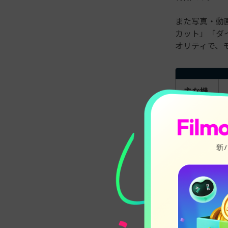
また写真・動
カット」「ダ
オリティで、
主な機
能
特徴
メリッ
ト
デメリ
ット