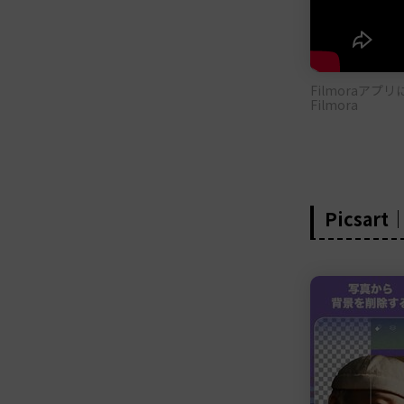
Filmoraア
Filmora
Picsa