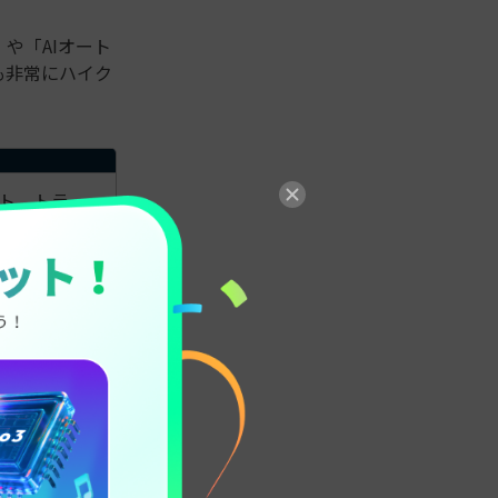
や「AIオート
も非常にハイク
ト、トラ