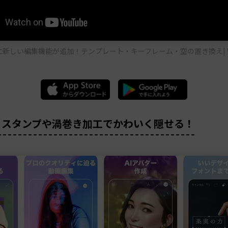
プリに新しい編集機能が追加！テンプレート・キーフレーム・空の置き換え| Won
rt｜スタンプや渦巻き加工でかわいく隠せる！