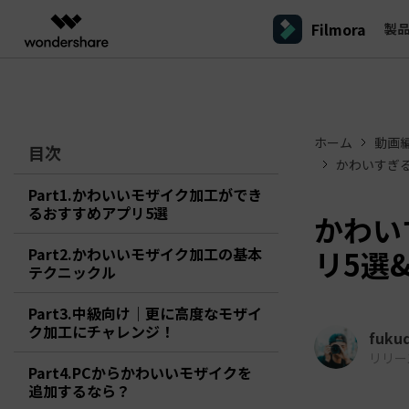
Filmora
製
製品
AIGCサービス
概要
ソリューシ
プラットフォーム
サポート
動画編集のコツ
Filmoraのユーザー層
動画編集＆変換
作図＆製図
PDF ソリ
法人向け
Filmora AI
ホーム
動画
動画編集ソフトと方法
インフルエンサー
A
目次
Filmora
EdrawMax
PDFeleme
学生・教員向け
AIによる次世代編集
デスクトップ
Filmora - Windows動画編集ソフト
Filmoraバージョン情報
かわいすぎる
クリ
動画編集ソフト
ベクタードローソフト
詳しく見る >>
代理店募集
A
最新の製品ニュースとアップデート情報
ビジネス動画編集関連知識
クリ
Part1.かわいいモザイク加工ができ
UniConverter
EdrawMind
NEW
Filmora - Mac動画編集ソフト
SMB
動画変換ソフト
マインドマップソフト
るおすすめアプリ5選
V
かわい
パートナープログ
DVD Memory
ラム
動画編集の高度スキル・テクニッ
A
Part2.かわいいモザイク加工の基本
リ5選
DVD作成ソフト
Filmora操作ガイド
Fi
モバイル
フリーランサー
Filmora - iOS動画編集アプリ
テクニックル
DemoCreator
Filmoraのステップバイステップガイドを学ぶ
サポ
動画再生ソフトと方法
A
Filmora - Android動画編集アプリ
画面録画ソフト
Part3.中級向け｜更に高度なモザイ
マーケター
Media.io
ク加工にチャレンジ！
Filmora - iPad版
fuku
音声編集の基本知識
AI動画・画像・音楽ジェネレーター
クリエイター収益化
友達
リリース日
プログラム
SelfyzAI
Part4.PCからかわいいモザイクを
招待
AI動画・画像編集アプリ
動画編集アプリまとめ
追加するなら？
創造力を収益に変えましょう！
オンライン
Filmora - オンライン動画編集