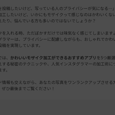
もっと見る >
ビジネス版
真を投稿したいけど、写っている人のプライバシーが気になる…
ブアセット）
もっと見る >
す
加工したいけど、いかにもモザイクって感じなのはかわいくな
Wondershare製品一覧
えたり、悩んでいる方も多いのではないでしょうか？
無料ダウンロード
無料ダウンロード
無料ダウンロード
クを入れる時、ただぼかすだけでは味気なく感じてしまいます
無料ダウンロード
グラマーは、プライバシーに配慮しながらも、おしゃれでかわ
投稿を実現しています。
では、
かわいいモザイク加工ができるおすすめアプリ
を5つ厳
映えする秘密のテクニックや、人気インスタグラマーの加工術に
ます。
ド情報も交えながら、あなたの写真をワンランクアップさせる
、ぜひ最後までご覧ください！