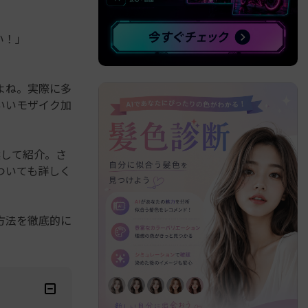
」
べての機能 >
い！」
よね。実際に多
いいモザイク加
選して紹介。さ
ついても詳しく
方法を徹底的に