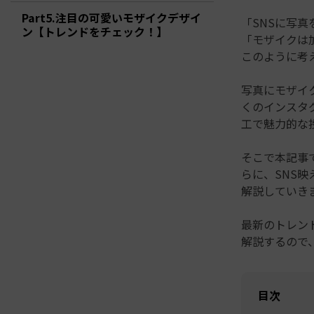
ToMoviee AI
オールインワンAI生成プラットフォーム
Part5.注目の可愛いモザイクデザイ
「SNSに写
ン【トレンドをチェック！】
アセット
Creative Assets（クリエイティ
「モザイクは
このように考
写真にモザイ
くのインスタ
工で魅力的な
そこで本記事
らに、SNS
解説していき
最新のトレン
解説するので
目次