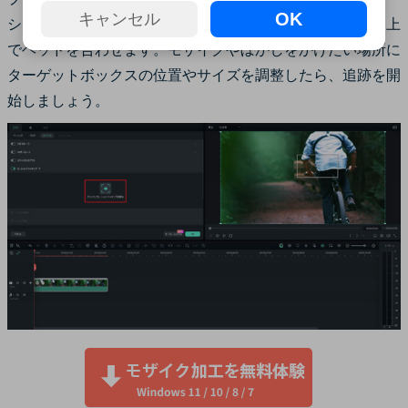
OK
キャンセル
ショントラッキングの検出を始めたい部分にタイムライン上
でヘッドを合わせます。モザイクやぼかしをかけたい場所に
ターゲットボックスの位置やサイズを調整したら、追跡を開
始しましょう。