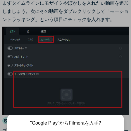
まずタイムラインにモザイクやぼかしを入れたい動画を追加
しましょう。次にその動画をダブルクリックして「モーショ
ントラッキング」という項目にチェックを入れます。
モーショントラッキングを検出させる
STEP2.
"Google Play"からFilmoraを入手?
プレビュー画面にターゲットボックスが表示されたら、モー