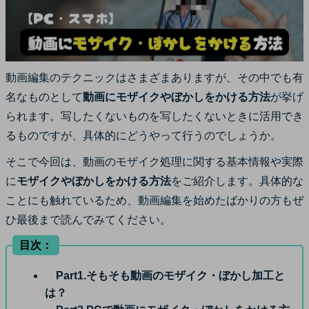
サポート
ログイン
購入する
カスタマーサポート
ブランド紹介
動画編集のテクニックはさまざまありますが、その中でも有
検索
名なものとして
動画にモザイクやぼかしをかける方法
が挙げ
られます。写したくないものを写したくないときに活用でき
るものですが、具体的にどうやって行うのでしょうか。
そこで今回は、動画のモザイク処理に関する基本情報や実際
に
モザイクやぼかしをかける方法
をご紹介します。具体的な
ことにも触れているため、動画編集を始めたばかりの方もぜ
ひ最後まで読んでみてください。
目次：
Part1.そもそも動画のモザイク・ぼかし加工と
は？