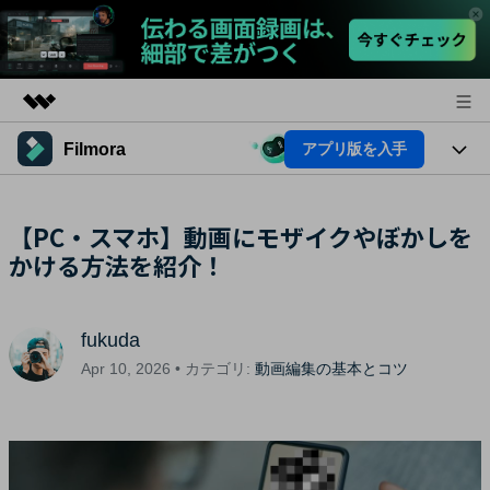
Filmora
アプリ版を入手
製品
AIGCサービス
法人・教育・パートナー
製品
【PC・スマホ】動画にモザイクやぼかしを
ユーティリティ
概要
かける方法を紹介！
プラットフォーム
企業情報
AI機能
ソリューション
製品機能
プラン＆価格
AI機能
活用法
fukuda
AIヒント
サポート
Apr 10, 2026 • カテゴリ:
動画編集の基本とコツ
Filmoraのユーザー層
動画編集関連知識
ビデオソリューション
動画編集のコツ
サポート