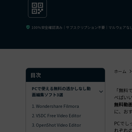
ToMoviee AI
オールインワンAI生成プラットフォーム
アセット
Creative Assets（クリエイティ
100％安全確認済み｜サブスクリプション不要｜マルウェアな
ホーム
目次
PCで使える無料の透かしなし動
「無料
画編集ソフト3選
べばい
無料動
1. Wondershare Filmora
に、お
2. VSDC Free Video Editor
PCで
3. OpenShot Video Editor
れぞれの