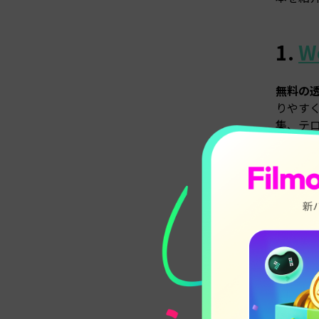
1.
W
無料の
りやす
集、テ
さらに、
動画な
Wind