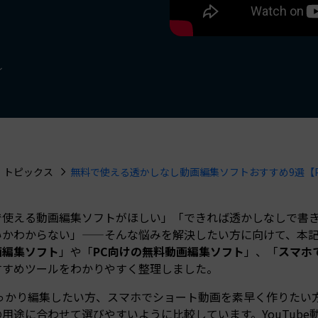
もっと見る >
NEW
ビジネス版
ブアセット）
もっと見る >
Wondershare製品一覧
無料ダウンロード
無料ダウンロード
し
無料ダウンロード
無料ダウンロード
トピックス
無料で使える透かしなし動画編集ソフトおすすめ9選【
で使える動画編集ソフトがほしい」「できれば透かしなしで書き
いかわからない」——そんな悩みを解決したい方に向けて、本
画編集ソフト
」や「
PC向けの無料動画編集ソフト
」、「
スマホ
すすめツールをわかりやすく整理しました。
しっかり編集したい方、スマホでショート動画を素早く作りたい
用途に合わせて選びやすいように比較しています。YouTube動画、T