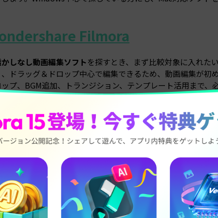
ondershare Filmora
透かしなし動画編集ソフト
を探すとき、まず比較対象に入れたいのがW
く、ドラッグ＆ドロップ中心で編集できるため、動画編集が初
ロップ、BGM追加、トランジション、テンプレート活用まで、
FilmoraはAI機能が充実しているのも強みです。YouTube
ど、幅広いジャンルで使いやすく、日本市場でも「使いやすい
ows版・Mac版のどちらも導入しやすく、まず試してみたい方に