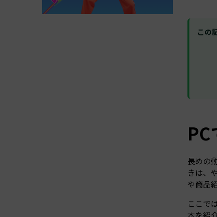
この
P
長めの
きは、や
や商品
ここで
本を紹介