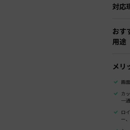
対応
おす
用途
メリ
画
カ
一
ロ
ー