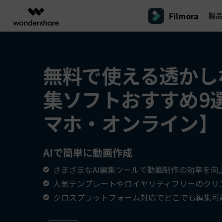
Filmora
製
製品
AIGCサービス
概要
ソリューシ
プラットフォーム
サポート
動画編集のコツ
Filmoraのユーザー層
動画編集＆変換
作図＆製図
PDF ソリ
法人向け
無料で使える透かし
Filmora AI
動画編集ソフトと方法
インフルエンサー
A
Filmora
EdrawMax
PDFeleme
学生・教員向け
AIによる次世代編集
デスクトップ
Filmora - Windows動画編集ソフト
Filmoraバージョン情報
クリ
集ソフトおすすめ9
動画編集ソフト
ベクタードローソフト
詳しく見る >>
代理店募集
A
最新の製品ニュースとアップデート情報
ビジネス動画編集関連知識
クリ
UniConverter
EdrawMind
NEW
Filmora - Mac動画編集ソフト
SMB
マホ・オンライン】
動画変換ソフト
マインドマップソフト
V
パートナープログ
DVD Memory
ラム
動画編集の高度スキル・テクニッ
A
DVD作成ソフト
Filmora操作ガイド
Fi
モバイル
フリーランサー
Filmora - iOS動画編集アプリ
AIで簡単に動画作成
DemoCreator
Filmoraのステップバイステップガイドを学ぶ
サポ
動画再生ソフトと方法
A
Filmora - Android動画編集アプリ
画面録画ソフト
さまざまなAI編集ツールで動画制作の効率を向
マーケター
Media.io
Filmora - iPad版
人気テンプレートやロイヤリティフリーのクリ
音声編集の基本知識
AI動画・画像・音楽ジェネレーター
クリエイター収益化
友達
クロスプラットフォーム対応でどこでも編集可
プログラム
SelfyzAI
招待
AI動画・画像編集アプリ
動画編集アプリまとめ
創造力を収益に変えましょう！
オンライン
Filmora - オンライン動画編集