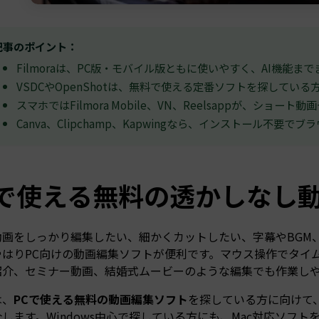
記事のポイント：
Filmoraは、PC版・モバイル版ともに使いやすく、AI機能
VSDCやOpenShotは、無料で使える定番ソフトを探してい
スマホではFilmora Mobile、VN、Reelsappが、ショ
Canva、Clipchamp、Kapwingなら、インストール不要
Cで使える無料の透かしなし
動画をしっかり編集したい、細かくカットしたい、字幕やBGM
はりPC向けの動画編集ソフトが便利です。マウス操作でタイムラ
紹介、セミナー動画、結婚式ムービーのような編集でも作業し
は、
PCで使える無料の動画編集ソフト
を探している方に向けて
します。Windows中心で探している方にも、Mac対応ソフ