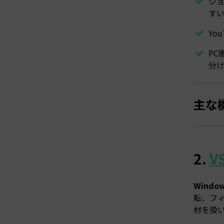
シ
す
Yo
PC
分
主な
2.
VS
Wind
転、フ
材を扱