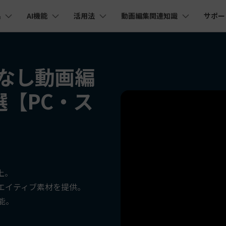
品
AI機能
活用法
動画編集関連知識
サポー
法人・教育・パートナー
企業情報
プラン＆価格
ョン
ユーテ
会社概要
AI機能
ビデオソリューション
製品機能
カスタマーサポート
AI
創業者メッセージ
ューション
PDF編集
作図＆製図
動画編集＆変換
データ
なし動画編
YouTube・SNS動画編集
動画
FAQs
オーディオ
採用情報
I 画像から動画生成
YouTube収益化
AI 動画ノイズ除去
解説動画
Cha
nt
PDFelement
EdrawMind
Filmora
Recove
Veo 3.1
エイターハブ
選【PC・ス
PDF編集ソフト
データ復
NEW
お客様からよくあるご質問を掲載してお
お問い合わせ
EdrawMax
UniConverter
I テキストから動画生成
ります
AI
エイターハブで無限の創造性を発揮しよう
YouTubeショート動画作成方法
画面録画
オートモンタージュ
PDFelement Cloud
Repairi
オープニング動画
スライドショー動画
AI 音声補正
電子署名とクラウドサービス
動画・写
eo 3.1
AI
お問い合わせ
HiPDF
Dr.Fon
ク
ソーシャルメディア動画編集
キーフレーム
オーディオスペクトラム
I画像生成
テキスト読み上げ
PDF編集オンラインツール
スマート
lmora動作環境
プロモーションビデオ
無料でサポートチームにお問い合わせく
商品紹介動画
AI
ださい
ートされている形式、デバイス、GPU の完全なリスト
Mobile
YouTube動画エディタで動画を編集する方法
サブシーケンス
オーディオ同期
I 延長
AI ポートレート
NEW
NEW
スマホ間
上。
すべてのソリューション 
バージョンダウン
FamiSa
AI オブジェクトリムーバー
AI自動文字起こし
エイティブ素材を提供。
Youtubeのオープニング動画を作る方法
平面トラッキング
無音検出
子供の安
紹介プログラム
Filmora の旧バージョンをご利用いただ
NEW
NEW
能。
けます
して、ポイントを獲得しよう！
YouTube動画編集ソフトおすすめTOP10
ボイスチェンジャー
NE
無料ダウンロード
マルチカメラ編集
法人向け