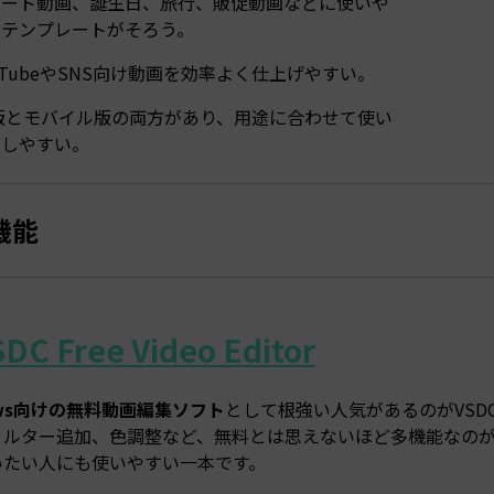
ョート動画、誕生日、旅行、販促動画などに使いや
いテンプレートがそろう。
uTubeやSNS向け動画を効率よく仕上げやすい。
版とモバイル版の両方があり、用途に合わせて使い
けしやすい。
機能
DC Free Video Editor
ows向けの無料動画編集ソフト
として根強い人気があるのがVS
ィルター追加、色調整など、無料とは思えないほど多機能なの
いたい人にも使いやすい一本です。