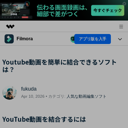
Filmora
アプリ版を入手
製品
AIGCサービス
法人・教育・パートナー
製品
Youtube動画を簡単に結合できるソフト
ユーティリティ
概要
は？
プラットフォーム
企業情報
AI機能
ソリューション
製品機能
プラン＆価格
AI機能
活用法
fukuda
AIヒント
サポート
Apr 10, 2026 • カテゴリ:
人気な動画編集ソフト
Filmoraのユーザー層
動画編集関連知識
ビデオソリューション
YouTube動画を結合するには
動画編集のコツ
サポート