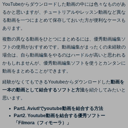
YouTubeからダウンロードした動画の中には色々なものがあ
サポート
るかと思いますが、チュートリアルやレッスン動画など異な
ログイン
購入する
カスタマーサポート
る動画を一つにまとめて保存しておいた方が便利なケースも
あります。
ブランド紹介
検索
複数の異なる動画をひとつにまとめるには、優秀動画編集ソ
フトの使用がおすすめです。動画編集がまったくの未経験の
場合は、自ら動画編集をやるのはハードルが高いと思われる
かもしれませんが、優秀動画編集ソフトを使うとカンタンに
動画をまとめることができます。
経験がなくてもできるYoutubeからダウンロードした
動画を
一本の動画として結合するソフトと方法
を紹介してみたいと
思います。
Part1. Aviutlでyoutube動画を結合する方法
Part2. Youtube動画を結合する優秀ソフトー
「Filmora（フィモーラ）」