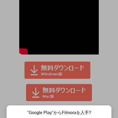
"Google Play"からFilmoraを入手?