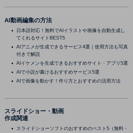
AI動画編集の方法
日本語対応！無料でAIイラストや画像を自動生成し
てくれるサイトBEST5
AIアニメが生成できるサービス4選｜使用方法も写真
付きで解説
AIイケメンを生成できるおすすめサイト・アプリ5選
AIで小説が書けるおすすめサービス5選
AIで画像を動かす！作り方とおすすめの活用方法
スライドショー・動画
作成関連
スライドショーソフトのおすすめのベスト5（無料・