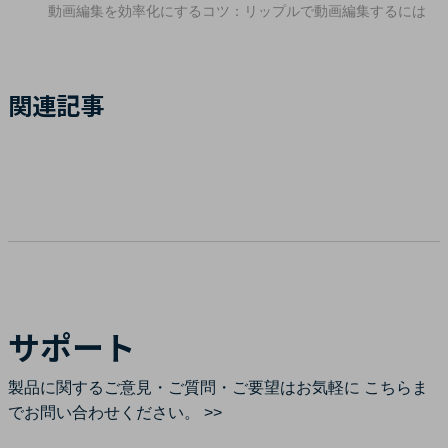
動画編集を効率化にするコツ：リップルで動画編集するには
関連記事
サポート
製品に関するご意見・ご質問・ご要望はお気軽に
こちらま
でお問い合わせください。 >>