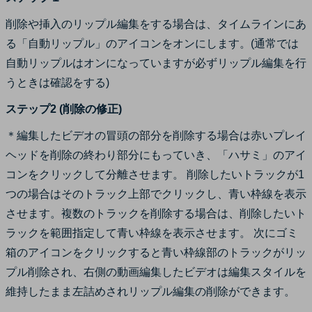
削除や挿入のリップル編集をする場合は、タイムラインにあ
る「自動リップル」のアイコンをオンにします。(通常では
自動リップルはオンになっていますが必ずリップル編集を行
うときは確認をする)
ステップ2 (削除の修正)
＊編集したビデオの冒頭の部分を削除する場合は赤いプレイ
ヘッドを削除の終わり部分にもっていき、「ハサミ」のアイ
コンをクリックして分離させます。 削除したいトラックが1
つの場合はそのトラック上部でクリックし、青い枠線を表示
させます。複数のトラックを削除する場合は、削除したいト
ラックを範囲指定して青い枠線を表示させます。 次にゴミ
箱のアイコンをクリックすると青い枠線部のトラックがリッ
プル削除され、右側の動画編集したビデオは編集スタイルを
維持したまま左詰めされリップル編集の削除ができます。