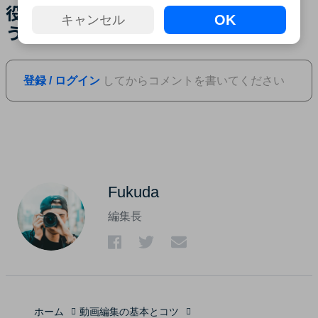
役に立ちましたか？コメントしましょ
OK
キャンセル
う！
登録 / ログイン
してからコメントを書いてください
Fukuda
編集長
ホーム
動画編集の基本とコツ