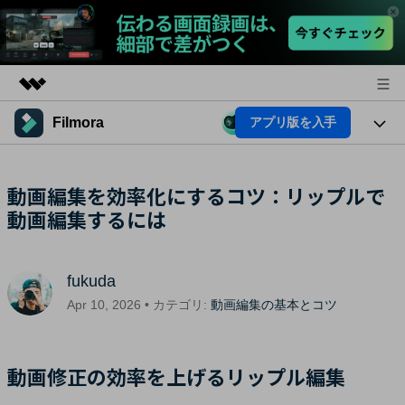
Filmora
アプリ版を入手
製品
AIGCサービス
法人・教育・パートナー
製品
動画編集を効率化にするコツ：リップルで
ユーティリティ
概要
動画編集するには
プラットフォーム
企業情報
AI機能
ソリューション
製品機能
プラン＆価格
AI機能
活用法
fukuda
AIヒント
サポート
Apr 10, 2026 • カテゴリ:
動画編集の基本とコツ
Filmoraのユーザー層
動画編集関連知識
ビデオソリューション
動画修正の効率を上げるリップル編集
動画編集のコツ
サポート