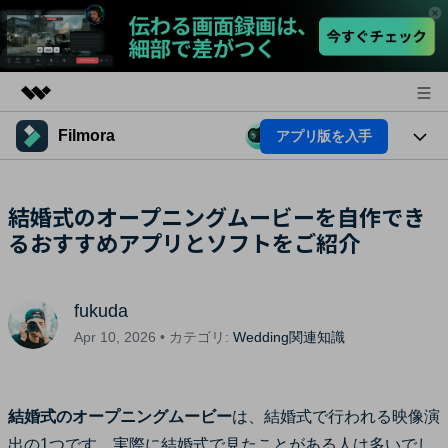
Filmora
アプリ版を入手
製品
AIGCサービス
法人・教育・パートナー
製品
結婚式のオープニングムービーを自作でき
ユーティリティ
概要
るおすすめアプリとソフトをご紹介
プラットフォーム
企業情報
AI機能
ソリューション
製品機能
プラン＆価格
AI機能
活用法
fukuda
AIヒント
サポート
Apr 10, 2026 • カテゴリ:
Wedding関連知識
Filmoraのユーザー層
動画編集関連知識
ビデオソリューション
動画編集のコツ
結婚式のオープニングムービー
は、結婚式で行われる映像演
サポート
出の1つです。実際に結婚式で見たことがある人は多いでし