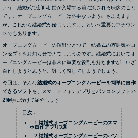
サポート
ょう。結婚式で新郎新婦が入場する前に流される映像のこと
ログイン
購入する
です。オープニングムービーは必要ないようにも思えます
カスタマーサポート
が、これから結婚式が始まりますよ、という重要なアナウン
ブランド紹介
スでもあります。
検索
オープニングムービーの演出ひとつで、結婚式の雰囲気やコ
ンセプトをお知らせできてしまうのです。結婚式においてオ
ープニングムービーは非常に重要な役割を持ちますが、いざ
自作しようと思うと、難しく感じてしまうでしょう。
今回は、そんな
結婚式のオープニングムービーを簡単に自作
できるソフト
を、スマートフォンアプリとパソコンソフトの
2種類に分けて紹介します。
目次：
1.結婚式オープニングムービーのスマ
ホ自作アプリ3選
2.結婚式オープニングムービーのパソ