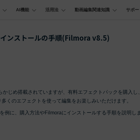
AI機能
活用法
動画編集関連知識
サポー
法人・教育・パートナー
企業情報
プラン＆価格
ョン
ユーテ
会社概要
AI機能
ビデオソリューション
製品機能
カスタマーサポート
ストールの手順(Filmora v8.5)
創業者メッセージ
ューション
PDF編集
作図＆製図
動画編集＆変換
データ
動画
FAQs
オーディオ
採用情報
I 画像から動画生成
YouTube・SNS動画編集
YouTube収益化
AI 動画ノイズ除去
解説動画
そ
C
Veo 3.1
t
PDFelement
EdrawMind
Filmora
Recover
エイターハブ
PDF編集ソフト
データ復
NEW
お客様からよくあるご質問を掲載してお
お問い合わせ
EdrawMax
UniConverter
AI テキストから動画生成
ります
エイターハブで無限の創造性を発揮しよう
YouTubeショート動画作成方法
画面録画
オートモンタージュ
スラ
PDFelement Cloud
Repairi
オープニング動画
スライドショー動画
AI 音声補正
eo 3.1
電子署名とクラウドサービス
動画・写
お問い合わせ
HiPDF
Dr.Fon
ク
ソーシャルメディア動画編集
キーフレーム
オーディオスペクトラム
結婚
I画像生成
テキスト読み上げ
lmora動作環境
PDF編集オンラインツール
スマート
プロモーションビデオ
無料でサポートチームにお問い合わせく
商品紹介動画
ェクトがあらかじめ搭載されていますが、有料エフェクトパックを購入し
ださい
ートされている形式、デバイス、GPU の完全なリスト
Mobile
YouTube動画エディタで動画を編集する方法
サブシーケンス
オーディオ同期
動画
NEW
I 延長
AI ポートレート
NEW
、より多くのエフェクトを使って編集をお楽しみいただけます。
スマホ間
バージョンダウン
すべてのソリューション 
FamiSa
例に、購入方法やFilmoraにインストールする手順を説明し
AI オブジェクトリムーバー
AI自動文字起こし
Youtubeのオープニング動画を作る方法
平面トラッキング
無音検出
アニ
NEW
子供の安
紹介プログラム
Filmora の旧バージョンをご利用いただ
NEW
けます
して、ポイントを獲得しよう！
YouTube動画編集ソフトおすすめTOP10
マルチカメラ編集
ボイスチェンジャー
動画
NEW
NE
無料ダウンロード
法人向け