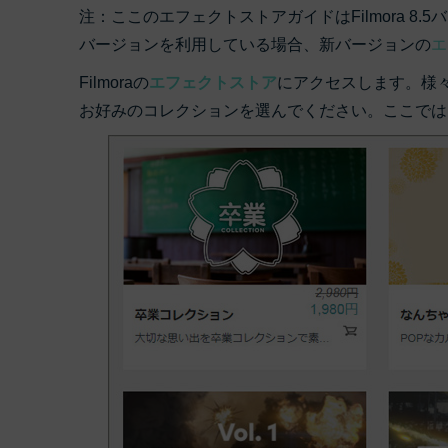
ToMoviee AI
注：ここのエフェクトストアガイドはFilmora 8.5
オールインワンAI生成プラットフォーム
アセット
Creative Assets（クリエイティ
バージョンを利用している場合、新バージョンの
エ
Filmoraの
エフェクトストア
にアクセスします。様
お好みのコレクションを選んでください。ここでは