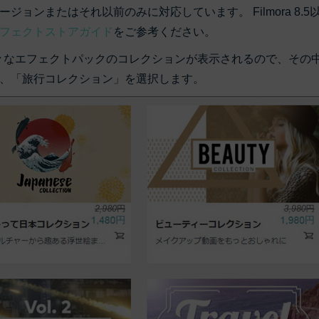
もっと見る >
バージョンまたはそれ以前のみに対応しています。 Filmora 8.5
ビジネス版
ブアセット）
フェクトストアガイド
をご参考ください。
もっと見る >
す
Wondershare製品一覧
々なエフェクトパックのコレクションが表示されるので、その
無料ダウンロード
無料ダウンロード
、「旅行コレクション」を選択します。
無料ダウンロード
無料ダウンロード