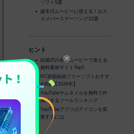
ソフト5選
誕生日ムービーに使える！おス
スメバースデーソング10選
ヒント
結婚式の余興ムービーで使える
無料素材サイトTop5
PC画面録画フリーソフトおすす
め6選【2026年】
YouTubeサムネイルを無料で作
成できるツールランキング
YouTubeアプリのアイコンを変
更するには