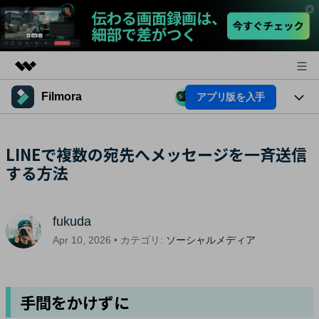
Filmora
アプリ版を入手
製品
AIGCサービス
法人・教育・パートナー
製品
LINEで複数の宛先へメッセージを一斉送信
ユーティリティ
概要
する方法
プラットフォーム
企業情報
AI機能
ソリューション
製品機能
プラン＆価格
AI機能
活用法
fukuda
AIヒント
サポート
Apr 10, 2026 • カテゴリ:
ソーシャルメディア
Filmoraのユーザー層
動画編集関連知識
ビデオソリューション
動画編集のコツ
手間をかけずに
サポート