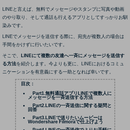
サポート
LINEと言えば、無料でメッセージやスタンプに写真や動画
ログイン
購入する
のやり取り、そして通話も行えるアプリとしてすっかりお馴
カスタマーサポート
染みです。
ブランド紹介
検索
LINEでメッセージを送信する際に、宛先が複数人の場合は
手間をかけずに行いたいです。
そこで、
LINEにて複数の友達へ一斉にメッセージを送信す
る方法
を紹介します。今よりも更に、LINEにおけるコミュ
ニケーションを有意義にする一助となれば幸いです。
目次：
Part1.無料通話アプリLINEで複数人に
メッセージを一斉送信する方法
Part2.LINEの一斉送信に関する疑問と
回答
Part3.LINEで送りたいムービーは
Wondershare Filmoraで仕上げよう
Part4.LINEの一斉送信でよりお手軽に