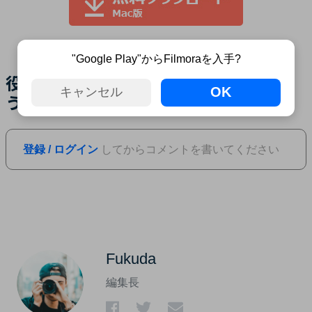
"Google Play"からFilmoraを入手?
役に立ちましたか？コメントしましょ
OK
キャンセル
う！
登録 / ログイン
してからコメントを書いてください
Fukuda
編集長