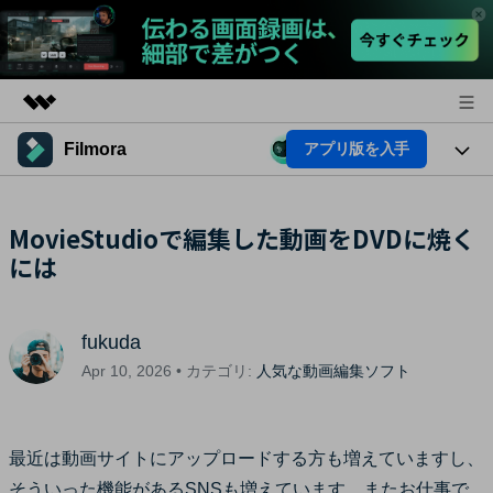
Filmora
アプリ版を入手
製品
AIGCサービス
法人・教育・パートナー
製品
MovieStudioで編集した動画をDVDに焼く
ユーティリティ
概要
には
プラットフォーム
企業情報
AI機能
ソリューション
製品機能
プラン＆価格
AI機能
活用法
fukuda
AIヒント
サポート
Apr 10, 2026 • カテゴリ:
人気な動画編集ソフト
Filmoraのユーザー層
動画編集関連知識
ビデオソリューション
動画編集のコツ
最近は動画サイトにアップロードする方も増えていますし、
サポート
そういった機能があるSNSも増えています。またお仕事で