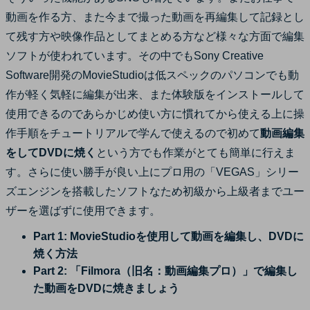
サポート
動画を作る方、また今まで撮った動画を再編集して記録とし
ログイン
購入する
て残す方や映像作品としてまとめる方など様々な方面で編集
カスタマーサポート
ソフトが使われています。その中でもSony Creative
ブランド紹介
Software開発のMovieStudioは低スペックのパソコンでも動
検索
作が軽く気軽に編集が出来、また体験版をインストールして
使用できるのであらかじめ使い方に慣れてから使える上に操
作手順をチュートリアルで学んで使えるので初めて
動画編集
をしてDVDに焼く
という方でも作業がとても簡単に行えま
す。さらに使い勝手が良い上にプロ用の「VEGAS」シリー
ズエンジンを搭載したソフトなため初級から上級者までユー
ザーを選ばずに使用できます。
Part 1: MovieStudioを使用して動画を編集し、DVDに
焼く方法
Part 2: 「Filmora（旧名：動画編集プロ）」で編集し
た動画をDVDに焼きましょう