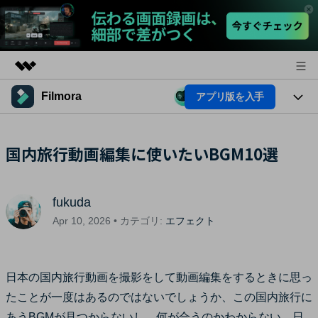
Filmora
アプリ版を入手
製品
AIGCサービス
法人・教育・パートナー
製品
国内旅行動画編集に使いたいBGM10選
ユーティリティ
概要
プラットフォーム
企業情報
AI機能
ソリューション
製品機能
fukuda
プラン＆価格
AI機能
活用法
Apr 10, 2026 • カテゴリ:
エフェクト
AIヒント
サポート
Filmoraのユーザー層
動画編集関連知識
日本の国内旅行動画を撮影をして動画編集をするときに思っ
ビデオソリューション
動画編集のコツ
たことが一度はあるのではないでしょうか、この国内旅行に
サポート
あうBGMが見つからないし、何が合うのかわからない、日