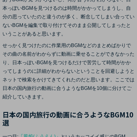
サポート
本っぽいBGMを見つけるのは時間がかかってしまうし、自
ログイン
購入する
分の思っていたのと違うのが多く、断念してしまい合ってい
カスタマーサポート
ないBGMを編集で取り付けてそのまま公開してしまったと
ブランド紹介
いうことがあると思います。
検索
せっかく見つけたのに作業用のBGMなどのまとめばかりで
その曲の名前がわからずに動画に乗せることができなかった
り、日本っぽいBGMを見つけるだけで苦労して時間がかか
ってしまうのに詳細がわからないということを回避しようと
ネットで検索をかけてきてくれたのだと思います。ここでは
日本の国内旅行の動画に合うようなBGMを10個に分けてご
紹介していきます。
日本の国内旅行の動画に合うようなBGM10
選
一つ目:
「風焔(ふうえん)」
というカッコイイ感じのBGM