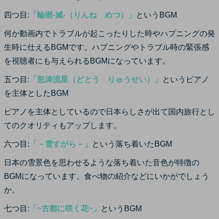
四つ目:
「輪廻-滅-（りんね めつ）」
というBGM
何か動画内でトラブルが起こったりした時やハプニングの発
生時に仕えるBGMです。ハプニングやトラブル時の緊張感
を視聴者にも与えられるBGMになっています。
五つ目:
「怒涛流星（どとう りゅうせい）」
というピアノ
を主体としたBGM
ピアノを主体としているので日本らしさが出て国内旅行とし
てのクオリティもアップします。
六つ目:
「－雪すがら－」
という落ち着いたBGM
日本の雪景色を思わせるような落ち着いた音色が特徴の
BGMになっています。食べ物の紹介などにいかがでしょう
か。
七つ目:
「~古都に咲く花~」
というBGM