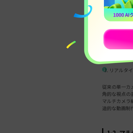
切り替えなが
テレビ番組の
にできるよう
主な特徴は以
複数の映像
シームレス
リアルタイ
従来の単一カ
角的な視点の
マルチカメラ
造的な動画制
1-2. 