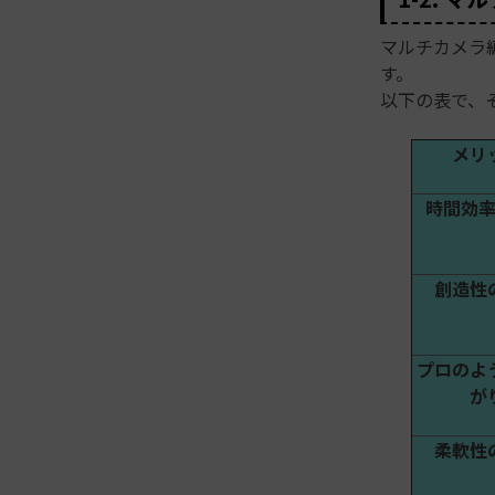
マルチカメラ
す。
以下の表で、
メリ
時間効
創造性
プロのよ
が
柔軟性