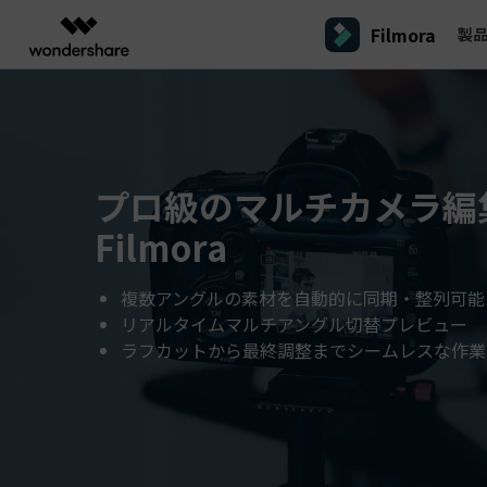
Filmora
製
製品
AIGCサービス
概要
ソリューシ
プラットフォーム
サポート
動画編集のコツ
Filmoraのユーザー層
動画編集＆変換
作図＆製図
PDF ソリ
法人向け
Filmora AI
動画編集ソフトと方法
インフルエンサー
A
Filmora
EdrawMax
PDFeleme
学生・教員向け
AIによる次世代編集
プロ級のマルチカメラ編
デスクトップ
Filmora - Windows動画編集ソフト
Filmoraバージョン情報
クリ
動画編集ソフト
ベクタードローソフト
詳しく見る >>
代理店募集
A
最新の製品ニュースとアップデート情報
ビジネス動画編集関連知識
クリ
UniConverter
EdrawMind
Filmora
NEW
Filmora - Mac動画編集ソフト
SMB
動画変換ソフト
マインドマップソフト
V
パートナープログ
DVD Memory
ラム
動画編集の高度スキル・テクニッ
複数アングルの素材を自動的に同期・整列可能
A
DVD作成ソフト
Filmora操作ガイド
Fi
モバイル
フリーランサー
Filmora - iOS動画編集アプリ
リアルタイムマルチアングル切替プレビュー
DemoCreator
Filmoraのステップバイステップガイドを学ぶ
サポ
動画再生ソフトと方法
A
ラフカットから最終調整までシームレスな作業
Filmora - Android動画編集アプリ
画面録画ソフト
マーケター
Media.io
Filmora - iPad版
音声編集の基本知識
AI動画・画像・音楽ジェネレーター
クリエイター収益化
友達
プログラム
SelfyzAI
招待
AI動画・画像編集アプリ
動画編集アプリまとめ
創造力を収益に変えましょう！
オンライン
Filmora - オンライン動画編集