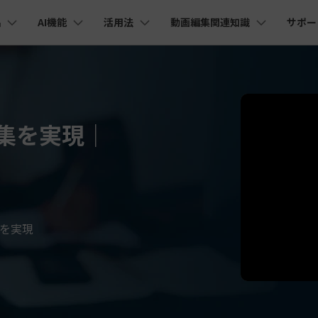
品
AI機能
活用法
動画編集関連知識
サポー
法人・教育・パートナー
企業情報
プラン＆価格
ョン
ユーテ
会社概要
AI機能
ビデオソリューション
製品機能
カスタマーサポート
創業者メッセージ
ューション
PDF編集
作図＆製図
動画編集＆変換
データ
YouTube・SNS動画編集
動画
FAQs
オーディオ
そ
採用情報
I 画像から動画生成
YouTube収益化
AI 動画ノイズ除去
解説動画
C
nt
PDFelement
EdrawMind
Filmora
Recove
Veo 3.1
集を実現｜
エイターハブ
PDF編集ソフト
データ復
NEW
お客様からよくあるご質問を掲載してお
お問い合わせ
EdrawMax
UniConverter
I テキストから動画生成
ります
エイターハブで無限の創造性を発揮しよう
YouTubeショート動画作成方法
画面録画
オートモンタージュ
スラ
PDFelement Cloud
Repairi
オープニング動画
スライドショー動画
AI 音声補正
電子署名とクラウドサービス
動画・写
eo 3.1
お問い合わせ
HiPDF
Dr.Fon
ク
ソーシャルメディア動画編集
キーフレーム
オーディオスペクトラム
結婚
I画像生成
テキスト読み上げ
PDF編集オンラインツール
スマート
lmora動作環境
プロモーションビデオ
無料でサポートチームにお問い合わせく
商品紹介動画
ださい
ートされている形式、デバイス、GPU の完全なリスト
Mobile
YouTube動画エディタで動画を編集する方法
サブシーケンス
オーディオ同期
動画
I 延長
AI ポートレート
を実現
NEW
NEW
スマホ間
すべてのソリューション 
バージョンダウン
FamiSa
AI オブジェクトリムーバー
AI自動文字起こし
Youtubeのオープニング動画を作る方法
平面トラッキング
無音検出
アニ
NEW
子供の安
紹介プログラム
Filmora の旧バージョンをご利用いただ
NEW
けます
して、ポイントを獲得しよう！
YouTube動画編集ソフトおすすめTOP10
マルチカメラ編集
ボイスチェンジャー
動画
NEW
NE
無料ダウンロード
法人向け