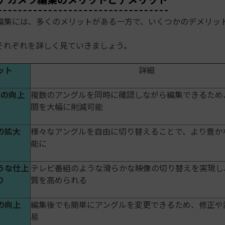
編集には、多くのメリットがある一方で、いくつかのデメリッ
それぞれを詳しく見ていきましょう。
ット
詳細
率の向上
複数のアングルを同時に確認しながら編集できるため
間を大幅に削減可能
の拡大
様々なアングルを自由に切り替えることで、より豊か
能に
うな仕上
テレビ番組のような滑らかな映像の切り替えを実現し
り
質を高められる
の向上
編集後でも簡単にアングルを変更できるため、修正や
易