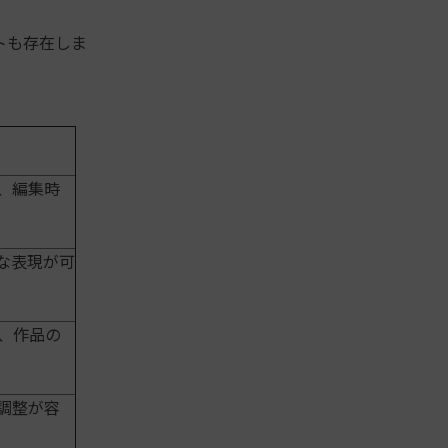
トも存在しま
、編集時
な表現が可
、作品の
調整が容