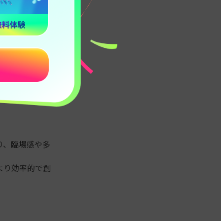
、後処理で簡単
り、臨場感や多
より効率的で創