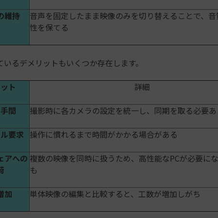
の維持
音声を固定したまま映像のみを切り替えることで、音
性を保てる
ているデメリットもいくつか存在します。
リット
詳細
の手間
撮影時に各カメラの設定を統一し、同期を取る必要あ
キル要求
操作に慣れるまで時間がかかる場合がある
ェアへの
複数の映像を同時に扱うため、高性能なPCが必要に
荷
も
増加
単体映像の編集と比較すると、工数が増加しがち