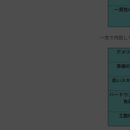
一貫性
一方で内包し
デメ
準備
高いス
ハードウ
負
工数