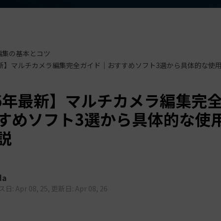
もっと見る >
ビジネス版
ブアセット）
もっと見る >
す
Wondershare製品一覧
無料ダウンロード
無料ダウンロード
編集の基本とコツ
無料ダウンロード
無料ダウンロード
最新】マルチカメラ編集完全ガイド｜おすすめソフト3選から具体的な使
26年最新】マルチカメラ編集完
すめソフト3選から具体的な使
説
da
: Apr 08, 25, 更新日: Apr 08, 26