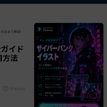
べての機能 >
用方法まで解説
全ガイド
用方法
8 min(s)