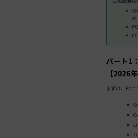
この記事の
S
め
P
F
パート1：
【2026
まずは、PCで
Ko
Co
Li
To