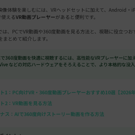
像体験を楽しむには、VRヘッドセットに加えて、Android・iPh
Cで使える
VR動画プレーヤー
があると便利です。
は、PCでVR動画や360度動画を見る方法と、視聴に役立つお
選をまとめて紹介します。
PCで360度動画を快適に視聴するには、高性能なVRプレーヤーに加えて
 HTC Vive などの対応ハードウェアをそろえることで、より本格的な
。
ト1：PC向けVR・360度動画プレーヤーおすすめ10選【2026
ト2：VR動画を見る方法
ナス：AIで360度向けストーリー動画を作る方法