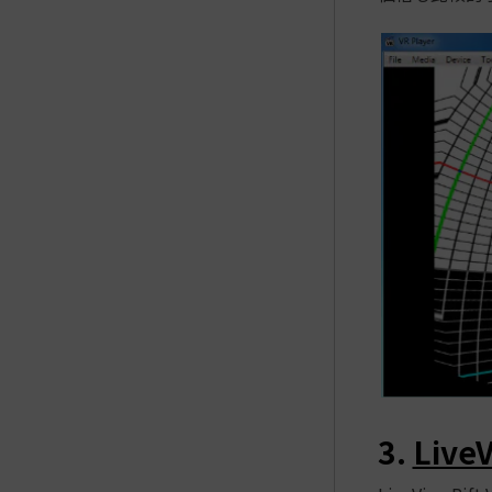
3.
LiveV