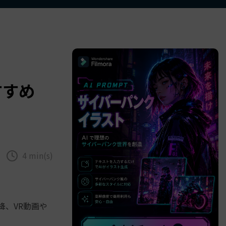
べての機能 >
すすめ
4 min(s)
場以降、VR動画や