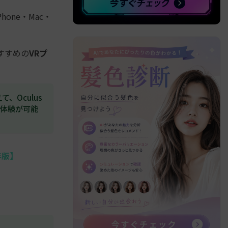
one・Mac・
すすめの
VRプ
、Oculus
没入体験が可能
年版】