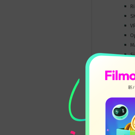
Ri
SK
VR
Op
M
S
プレーヤー
Kolor Eyes
Codeplex
LiveViewRif
SKYBOX VR