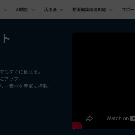
品
AI機能
活用法
動画編集関連知識
サポー
法人・教育・パートナー
企業情報
プラン＆価格
ョン
ユーテ
会社概要
フト
AI機能
ビデオソリューション
製品機能
カスタマーサポート
創業者メッセージ
ューション
PDF編集
作図＆製図
動画編集＆変換
データ
YouTube・SNS動画編集
動画
FAQs
オーディオ
そ
採用情報
I 画像から動画生成
YouTube収益化
AI 動画ノイズ除去
解説動画
C
nt
PDFelement
EdrawMind
Filmora
Recove
Veo 3.1
エイターハブ
PDF編集ソフト
データ復
NEW
お客様からよくあるご質問を掲載してお
お問い合わせ
EdrawMax
UniConverter
I テキストから動画生成
ります
エイターハブで無限の創造性を発揮しよう
YouTubeショート動画作成方法
画面録画
オートモンタージュ
スラ
PDFelement Cloud
Repairi
オープニング動画
スライドショー動画
AI 音声補正
電子署名とクラウドサービス
動画・写
eo 3.1
でもすぐに使える。
お問い合わせ
幅にアップ。
HiPDF
Dr.Fon
ク
ソーシャルメディア動画編集
キーフレーム
オーディオスペクトラム
結婚
I画像生成
テキスト読み上げ
PDF編集オンラインツール
スマート
lmora動作環境
リー素材を豊富に搭載。
プロモーションビデオ
無料でサポートチームにお問い合わせく
商品紹介動画
ださい
ートされている形式、デバイス、GPU の完全なリスト
Mobile
YouTube動画エディタで動画を編集する方法
サブシーケンス
オーディオ同期
動画
I 延長
AI ポートレート
NEW
NEW
スマホ間
すべてのソリューション 
バージョンダウン
FamiSa
AI オブジェクトリムーバー
AI自動文字起こし
Youtubeのオープニング動画を作る方法
平面トラッキング
無音検出
アニ
NEW
子供の安
紹介プログラム
Filmora の旧バージョンをご利用いただ
NEW
けます
して、ポイントを獲得しよう！
YouTube動画編集ソフトおすすめTOP10
マルチカメラ編集
ボイスチェンジャー
動画
NEW
NE
無料ダウンロード
法人向け