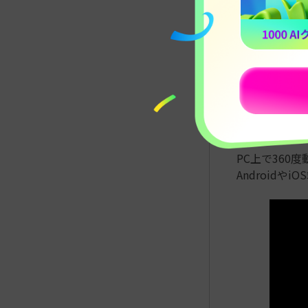
Opera VR
1.
Kolor
Kolor Eye
ーヤーです。
PC上で360
Android