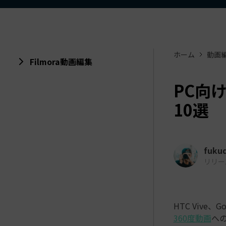
ToMoviee AI
オールインワンAI生成プラットフォーム
アセット
Creative Assets（クリエイティ
ホーム
動画
Filmora動画編集
PC向
10選
fuku
リリース日
HTC Vive、
360度動画
へ