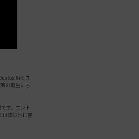
us Rift ユ
動画の再生にも
必要です。エント
ては追従性に差