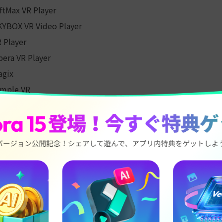
ftMax VR Player
YBOX VR Video Player
 Player
era VR Player
agix
imple VR
名
対応環境
4K対応
Win/Mac/モバイル
対応
Windows
対応
t
Win/Mac
対応
Win/Oculus
対応