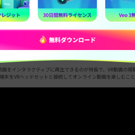
Win/Mac
自動判別
 Eyes (Gopro VR Player)
s は、Android、iOS、Mac、Windows、HTML5 に対応した無
度動画をインタラクティブに再生できるのが特長で、VR動画の視
やiOS端末をVRヘッドセットと接続してオンライン動画を楽しむこ