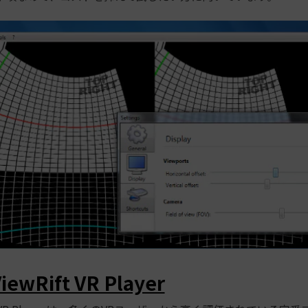
iewRift VR Player