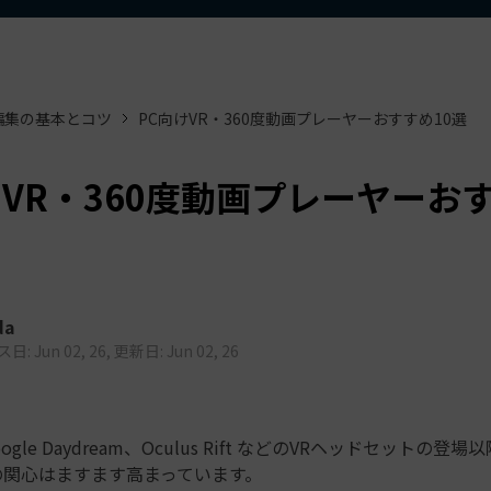
もっと見る >
ビジネス版
ブアセット）
もっと見る >
す
Wondershare製品一覧
無料ダウンロード
無料ダウンロード
編集の基本とコツ
PC向けVR・360度動画プレーヤーおすすめ10選
無料ダウンロード
無料ダウンロード
けVR・360度動画プレーヤーお
da
: Jun 02, 26, 更新日: Jun 02, 26
Google Daydream、Oculus Rift などのVRヘッドセットの登
の関心はますます高まっています。