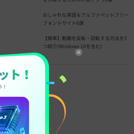
おしゃれな英語＆アルファベットフリー
フォントサイト8選
【簡単】動画を反転・回転する方法を3
つ紹介(Windows 10を含む)
価格
無料
低価格
無料
無料