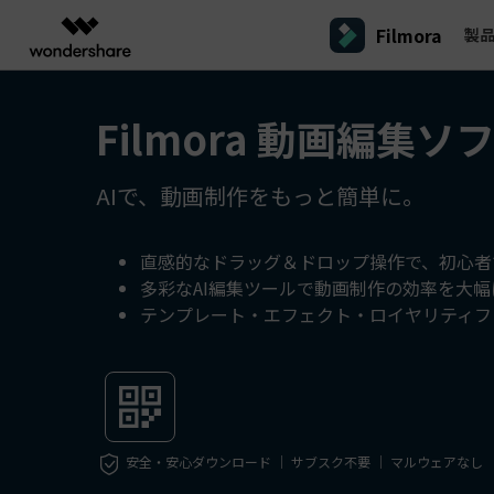
Filmora
製
製品
AIGCサービス
概要
ソリューシ
Filmora 動画編集ソ
プラットフォーム
サポート
動画編集のコツ
Filmoraのユーザー層
動画編集＆変換
作図＆製図
PDF ソリ
法人向け
Filmora AI
動画編集ソフトと方法
インフルエンサー
A
Filmora
EdrawMax
PDFeleme
学生・教員向け
AIで、動画制作をもっと簡単に。
AIによる次世代編集
デスクトップ
Filmora - Windows動画編集ソフト
Filmoraバージョン情報
クリ
動画編集ソフト
ベクタードローソフト
詳しく見る >>
代理店募集
A
最新の製品ニュースとアップデート情報
ビジネス動画編集関連知識
クリ
UniConverter
EdrawMind
NEW
Filmora - Mac動画編集ソフト
SMB
動画変換ソフト
マインドマップソフト
V
直感的なドラッグ＆ドロップ操作で、初心者
パートナープログ
多彩なAI編集ツールで動画制作の効率を大
DVD Memory
ラム
動画編集の高度スキル・テクニッ
A
DVD作成ソフト
Filmora操作ガイド
Fi
モバイル
テンプレート・エフェクト・ロイヤリティフ
フリーランサー
Filmora - iOS動画編集アプリ
DemoCreator
Filmoraのステップバイステップガイドを学ぶ
サポ
動画再生ソフトと方法
A
Filmora - Android動画編集アプリ
画面録画ソフト
マーケター
Media.io
Filmora - iPad版
音声編集の基本知識
AI動画・画像・音楽ジェネレーター
クリエイター収益化
友達
プログラム
SelfyzAI
招待
安全・安心ダウンロード ｜ サブスク不要 ｜ マルウェアなし
AI動画・画像編集アプリ
動画編集アプリまとめ
創造力を収益に変えましょう！
オンライン
Filmora - オンライン動画編集