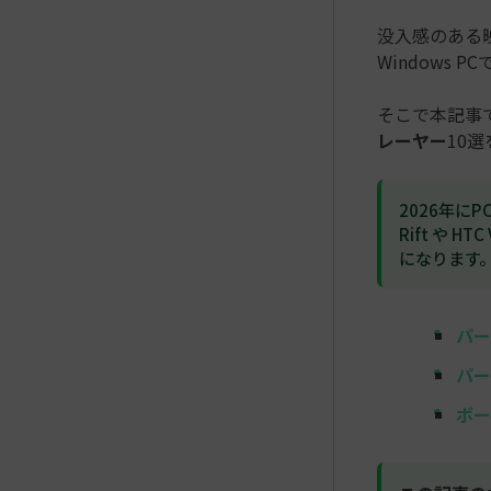
没入感のある映
Windows P
そこで本記事で
レーヤー
10
2026年に
Rift や
になります
パー
パー
ボー