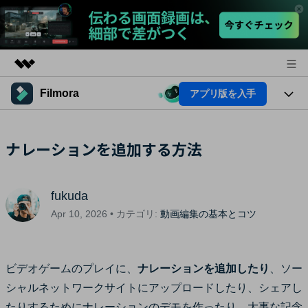
Filmora
アプリ版を入手
製品
AIGCサービス
法人・教育・パートナー
製品
ナレーションを追加する方法
ユーティリティ
概要
プラットフォーム
企業情報
AI機能
ソリューション
製品機能
fukuda
プラン＆価格
AI機能
活用法
Apr 10, 2026 • カテゴリ:
動画編集の基本とコツ
AIヒント
サポート
Filmoraのユーザー層
動画編集関連知識
ビデオゲームのプレイに、
ナレーションを追加したり
、ソー
ビデオソリューション
動画編集のコツ
シャルネットワークサイトにアップロードしたり、シェアし
サポート
たりするためにナレーションのデモを作ったり、大事な記念