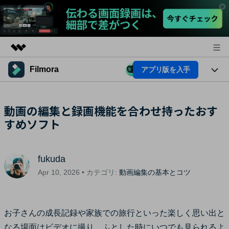
Filmora
アプリ版を入手
製品
AIGCサービス
法人・教育・パートナー
製品
動画の編集と録画機能を合わせ持ったおす
ユーティリティ
概要
すめソフト
プラットフォーム
企業情報
AI機能
ソリューション
製品機能
プラン＆価格
AI機能
活用法
fukuda
AIヒント
サポート
Apr 10, 2026 • カテゴリ:
動画編集の基本とコツ
Filmoraのユーザー層
動画編集関連知識
ビデオソリューション
動画編集のコツ
お子さんの成長記録や家族での旅行といった楽しく思い出と
サポート
なる場面はビデオに撮り、ふとした時にいつでも見られるよ