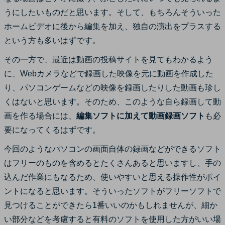
サポート
うにしたいものだと思います。そして、もちろんそういった
ログイン
購入する
ホームビデオに後から編集を加え、独自の演出をプラスする
カスタマーサポート
という方も多いはずです。
ブランド紹介
その一方で、最近は動画の投稿サイトを見てもわかるよう
検索
に、Webカメラなどで録画した映像を元に動画を作成した
り、パソコンゲームなどの映像を録画したりした動画も珍し
くはないと思います。そのため、このような自ら録画して動
画を作る場合には、
編集ソフトに加えて動画録画ソフト
も必
要になってくるはずです。
今回のようなパソコンの画面自体の録画などができるソフト
はフリーのものを含めるとたくさんあると思いますし、手の
込んだ作業にもなるため、使いやすいと思える操作性がポイ
ントになると思います。そういったソフトがフリーソフトで
見つけることができたら1番いいのかもしれませんが、細か
い部分などを考慮すると有料のソフトを使用した方がいい場