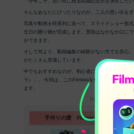
「今年こそ、思い出に残る結婚記念日を演出したい
そんなあなたにぴったりなのが、二人の思い出をぎ
写真や動画を時系列に並べて、スライドショー形式
念日の贈り物が完成します。普段はなかなか口にで
ができます。
そして何より、動画編集の経験がない方でも安心。
がたくさん登場しています。
中でもおすすめなのが、初心者にやさしいインターフ
ラ）」。 今回は、このFilmoraを使って、結
ます。
Filmora画像
手作りの愛 Filmora
さくら