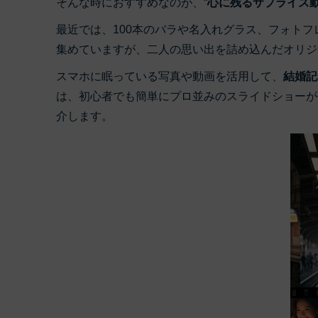
そんな時におすすめなのが、“
心に残るサプライズ
ToMoviee AI
オールインワンAI生成プラットフォーム
最近では、100本のバラや名入れグラス、フォト
アセット
Creative Assets（クリエイティ
集めていますが、二人の思い出を詰め込んだオリジ
スマホに眠っている写真や動画を活用して、
結婚記
は、初心者でも簡単にプロ並みのスライドショーが
介します。