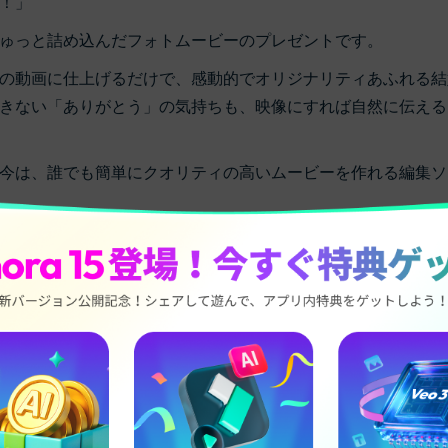
！」
ゅっと詰め込んだフォトムービーのプレゼントです。
の動画に仕上げるだけで、感動的でオリジナリティあふれる結
きない「ありがとう」の気持ちも、映像にすれば自然に伝える
今は、誰でも簡単にクオリティの高いムービーを作れる編集ソ
ェースと豊富なテンプレートで人気の「Filmora（フィモー
婚記念日にぴったりなフォトムービーの作り方をステップごとにご紹
機能で生成したもの
から動画生成
プロミス Filmora
漫画式カップル Filmora