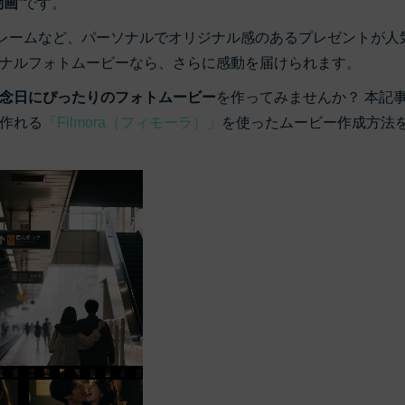
動画
”です。
マルチカメラ編集
もっと見る >
ビジネス版
NEW
フレームなど、パーソナルでオリジナル感のあるプレゼントが人
ブアセット）
もっと見る >
ナルフォトムービーなら、さらに感動を届けられます。
Wondershare製品一覧
無料ダウンロード
無料ダウンロード
念日にぴったりのフォトムービー
を作ってみませんか？ 本記
無料ダウンロード
作れる
「Filmora（フィモーラ）」
を使ったムービー作成方法
無料ダウンロード