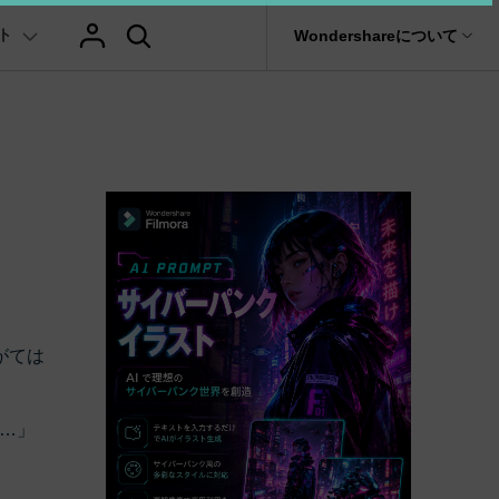
ト
サポート
Wondershareについて
ィリティ
会社情報
ヒント
ブランド紹介
復元・バックアップ
データ復元・転送
法人様向けお問い合わせ窓口
テキスト
レビュー
アセット
tGPT & AI機能
その他のコツ
動画マーケティング
AIイラストや画像生成サイト
Filmora動画
it
Dr.Fone
Wondershareについて
元ソフト
Filmoraのニュースとレビューについて詳し
Recoverit
動画編集
く見る
AI絵自動生成ツール
サポートセンター
スライドショー作成関連知識
テキスト挿入
動画エフェクト
Filmora 101ガイド
NEW
t
プレゼンテーション動画
真・ファイル修復ソフト
マーケティング
協業実績
AI画像生成ツール
e
結婚式ムービー作成テクニック
テキスト読み上げ(TTS)
テンプレートプリセット
Filmoraラーニン
フォン管理ソフト
TikTok広告動画
Filmora製品や、公式キャラクターとのコラ
音声生成ツール
AIアップスケーリングビデオ
ボ実績
Trans
動画に使えるエフェクト素材おすすめ
自動字幕起こし(STT)
AIポートレート
Filmora基本動
がては
のデータ転送ソフト
>
fe
アニメ動画の関連知識
テキストアニメーション
Boris FX
Filmoraの使い方
全を守るアプリ
…」
もっと見る >
動画クリエーティビティーに関する記事
オートキャプション
NewBlue FX
YouTube公式チャ
NEW