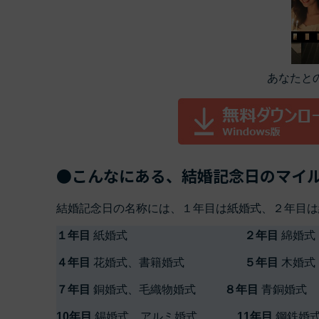
あなたとの
●こんなにある、結婚記念日のマイ
結婚記念日の名称には、１年目は紙婚式、２年目は
１年目
紙婚式
２年目
綿
４年目
花婚式、書籍婚式
５年目
木
７年目
銅婚式、毛織物婚式
８年目
青銅
10年目
錫婚式、アルミ婚式
11年目
鋼