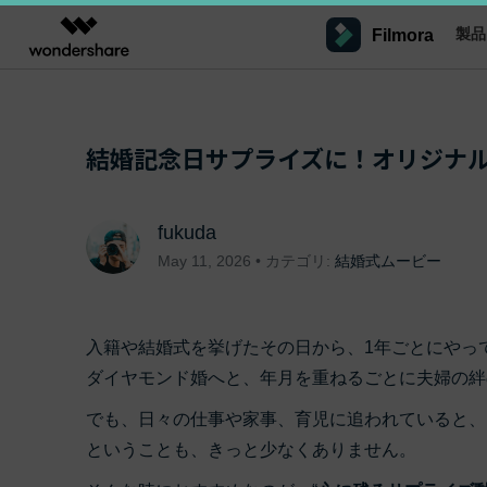
製品
Filmora
製品
AIGCサービス
概要
ソリューシ
プラットフォーム
サポート
動画編集のコツ
Filmoraのユーザー層
動画編集＆変換
作図＆製図
PDF ソリ
法人向け
結婚記念日サプライズに！オリジナ
Filmora AI
動画編集ソフトと方法
インフルエンサー
A
Filmora
EdrawMax
PDFelemen
学生・教員向け
AIによる次世代編集
デスクトップ
Filmoraバージョン情報
クリ
Filmora - Windows動画編集ソフト
動画編集ソフト
ベクタードローソフト
V
詳しく見る >>
代理店募集
最新の製品ニュースとアップデート情報
ビジネス動画編集関連知識
クリ
NEW
fukuda
UniConverter
EdrawMind
Filmora - Mac動画編集ソフト
SMB
動画変換ソフト
マインドマップソフト
May 11, 2026 • カテゴリ:
結婚式ムービー
パートナープログ
V
DVD Memory
ラム
動画編集の高度スキル・テクニッ
Filmora操作ガイド
Fi
DVD作成ソフト
モバイル
Filmora - iOS動画編集アプリ
フリーランサー
A
DemoCreator
Filmoraのステップバイステップガイドを学ぶ
サポ
動画再生ソフトと方法
入籍や結婚式を挙げたその日から、1年ごとにやっ
Filmora - Android動画編集アプリ
画面録画ソフト
A
ダイヤモンド婚へと、年月を重ねるごとに夫婦の絆
マーケター
Media.io
Filmora - iPad版
音声編集の基本知識
AI動画・画像・音楽ジェネレーター
クリエイター収益化
友達
でも、日々の仕事や家事、育児に追われていると、
プログラム
SelfyzAI
招待
ということも、きっと少なくありません。
AI動画・画像編集アプリ
動画編集アプリまとめ
オンライン
創造力を収益に変えましょう！
Filmora - オンライン動画編集