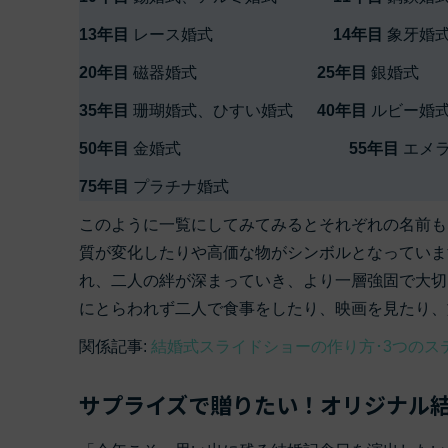
13年目
レース婚式
14年目
象
20年目
磁器婚式
25年目
銀
35年目
珊瑚婚式、ひすい婚式
40年目
ルビ
50年目
金婚式
55年目
エメ
75年目
プラチナ婚式
このように一覧にしてみてみるとそれぞれの名前も
質が変化したりや高価な物がシンボルとなっていま
れ、二人の絆が深まっていき、より一層強固で大切
にとらわれず二人で食事をしたり、映画を見たり、
関係記事:
結婚式スライドショーの作り方･3つのス
サプライズで贈りたい！オリジナル