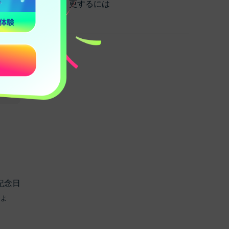
更するには
記念日
ょ