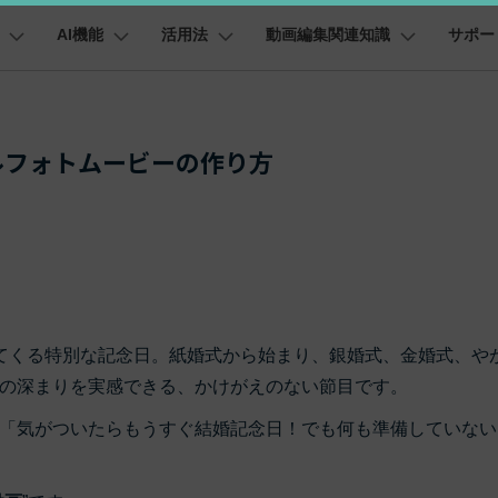
AI機能
活用法
動画編集関連知識
サポー
法人・教育・パートナー
企業情報
プラン＆価格
ョン
ユーテ
会社概要
AI機能
ビデオソリューション
製品機能
カスタマーサポート
AI
創業者メッセージ
ューション
PDF編集
作図＆製図
動画編集＆変換
データ
ルフォトムービーの作り方
動画
FAQs
オーディオ
採用情報
I 画像から動画生成
YouTube・SNS動画編集
YouTube収益化
AI 動画ノイズ除去
解説動画
Cha
t
PDFelement
EdrawMind
Filmora
Recover
エイターハブ
PDF編集ソフト
データ復
eo 3.1
NEW
お客様からよくあるご質問を掲載してお
お問い合わせ
EdrawMax
UniConverter
ります
AI
エイターハブで無限の創造性を発揮しよう
YouTubeショート動画作成方法
画面録画
オートモンタージュ
PDFelement Cloud
Repairi
オープニング動画
スライドショー動画
AI テキストから動画生成
AI 音声補正
電子署名とクラウドサービス
動画・写
eo 3.1
お問い合わせ
AI
HiPDF
Dr.Fon
ク
ソーシャルメディア動画編集
キーフレーム
オーディオスペクトラム
テキスト読み上げ
lmora動作環境
PDF編集オンラインツール
スマート
プロモーションビデオ
無料でサポートチームにお問い合わせく
商品紹介動画
I画像生成
AI
ださい
ートされている形式、デバイス、GPU の完全なリスト
Mobile
YouTube動画エディタで動画を編集する方法
サブシーケンス
オーディオ同期
AI ポートレート
てくる特別な記念日。紙婚式から始まり、銀婚式、金婚式、や
スマホ間
NEW
I 延長
NEW
の深まりを実感できる、かけがえのない節目です。
バージョンダウン
すべてのソリューション 
FamiSa
AI自動文字起こし
Youtubeのオープニング動画を作る方法
無音検出
子供の安
紹介プログラム
Filmora の旧バージョンをご利用いただ
AI オブジェクトリムーバー
「気がついたらもうすぐ結婚記念日！でも何も準備していない
平面トラッキング
けます
NEW
して、ポイントを獲得しよう！
NEW
YouTube動画編集ソフトおすすめTOP10
ボイスチェンジャー
NEW
無料ダウンロード
法人向け