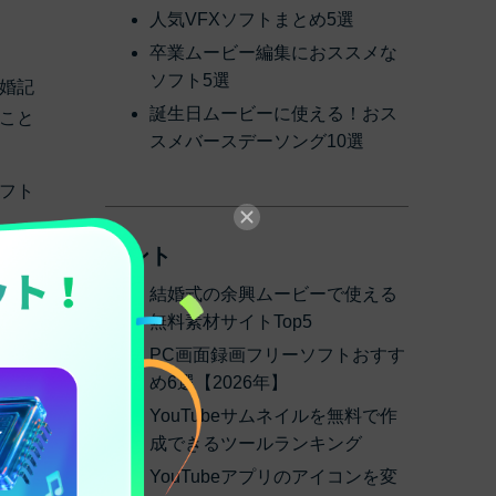
人気VFXソフトまとめ5選
卒業ムービー編集におススメな
ソフト5選
婚記
誕生日ムービーに使える！おス
こと
スメバースデーソング10選
フト
ヒント
結婚式の余興ムービーで使える
介し
無料素材サイトTop5
PC画面録画フリーソフトおすす
め6選【2026年】
YouTubeサムネイルを無料で作
成できるツールランキング
YouTubeアプリのアイコンを変