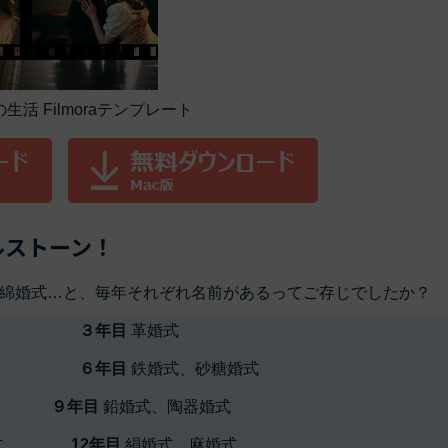
生活 Filmoraテンプレート
ルストーン！
綿婚式…と、毎年それぞれ名前があるってご存じでしたか？
婚式
３年目
革婚式
婚式
６年目
鉄婚式、砂糖婚式
婚式
９年目
鉛婚式、陶器婚式
鉄婚式
12年目
絹婚式、麻婚式