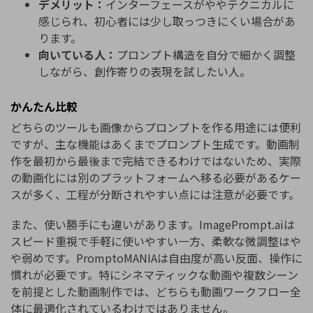
デメリット：
インターフェースがややテクニカルに
感じられ、初心者には少し取っつきにくい場合があ
ります。
向いている人：
プロンプト構造を自分で細かく調整
しながら、創作寄りの表現を試したい人。
かんたん比較
どちらのツールも画像からプロンプトを作る用途には便利
ですが、主な機能はあくまでプロンプト生成です。動画制
作を最初から最後まで完結できるわけではないため、実際
の動画化には別のプラットフォームへ移る必要があるケー
スが多く、工程が分断されやすい点には注意が必要です。
また、使い勝手にも違いがあります。ImagePrompt.aiは
スピード重視で手軽に使いやすい一方、柔軟な微調整はや
や弱めです。PromptoMANIAは自由度が高い反面、操作に
慣れが必要です。特にシネマティックな動画や複数シーン
を前提とした動画制作では、どちらも動画ワークフロー全
体に最適化されているわけではありません。