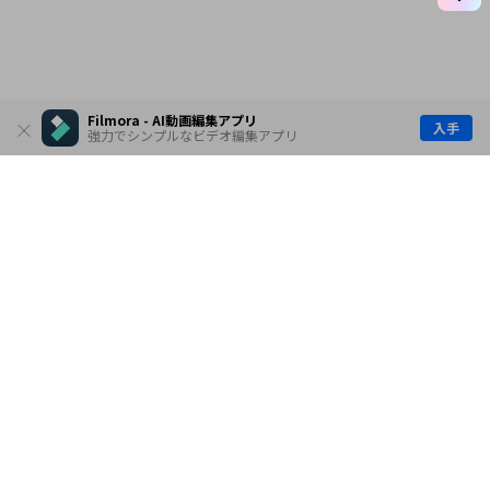
Filmora - AI動画編集アプリ
入手
強力でシンプルなビデオ編集アプリ
製品
会社情報
AI活用事例
ヘルプセンター