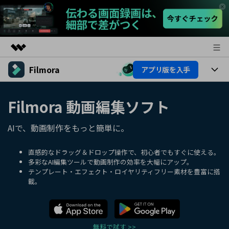
Filmora
アプリ版を入手
製品
AIGCサービス
製品
法人・教育・パートナー
Filmora 動画編集ソフト
ユーティリティ
概要
プラットフォーム
AI機能
企業情報
AIで、動画制作をもっと簡単に。
ソリューション
製品機能
AI機能
プラン＆価格
活用法
直感的なドラッグ＆ドロップ操作で、初心者でもすぐに使える。
多彩なAI編集ツールで動画制作の効率を大幅にアップ。
AIヒント
テンプレート・エフェクト・ロイヤリティフリー素材を豊富に搭
Filmoraのユーザー層
サポート
動画編集関連知識
載。
ビデオソリューション
動画編集のコツ
サポート
サポート
無料で試す >>