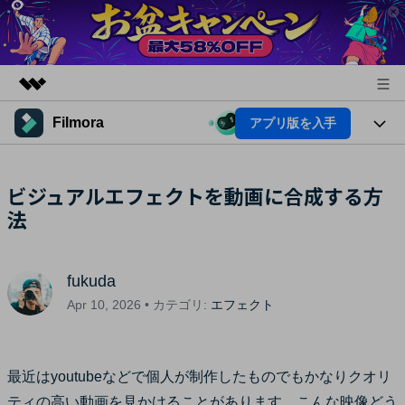
Filmora
アプリ版を入手
製品
AIGCサービス
法人・教育・パートナー
製品
ビジュアルエフェクトを動画に合成する方
ユーティリティ
概要
法
プラットフォーム
企業情報
AI機能
ソリューション
製品機能
プラン＆価格
AI機能
活用法
fukuda
AIヒント
サポート
Apr 10, 2026 • カテゴリ:
エフェクト
Filmoraのユーザー層
動画編集関連知識
ビデオソリューション
動画編集のコツ
最近はyoutubeなどで個人が制作したものでもかなりクオリ
サポート
ティの高い動画を見かけることがあります。こんな映像どう