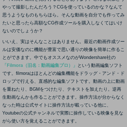
サポート
やって撮影したんだろう？CGを使っているのかな？なんて
思うようなものもちらほら。そんな動画を自分でも作ってみ
カスタマーサポート
ログイン
購入する
たいと思ったら高額なCG作成ツールを購入しなくてはいけ
ブランド紹介
ないのでしょうか？
いいえ、実はそんなことはありません。最近の動画作成ツー
検索
ルは安価なのに機能が豊富で思い通りの映像を簡単に作るこ
とができます。中でもオススメなのがWondershare社の
「Filmora（旧名：動画編集プロ）」
という動画編集ソフト
です。filmoraはほとんどの編集機能をドラッグ・アンド・ド
ロップで行える、直感的な編集ソフトです。動画の上に動画
を重ねたり、BGMをつけたり、テキストを加えたり。逆再
生動画なんかも作ることができます。操作方法が分からなく
なった時は公式サイトに操作方法が載っている他に、
Youtubeの公式チャンネルで実際に操作している映像を見な
がら使い方を覚えることができます。