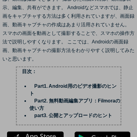
サポート
示、編集、共有ができます。 Androidなどスマホでは、静止
ログイン
購入する
画をキャプチャする方法は多く利用されていますが、画面録
カスタマーサポート
画、動画キャプチャの作成はあまり活用されていません。
ブランド紹介
スマホの画面を動画として撮影することで、スマホの操作方
検索
法で説明しやすくなります。 ここでは、Androidの画面録
画、動画キャプチャの撮影方法をわかりやすく説明してみた
いと思います。
目次：
Part1. Android用のビデオ撮影のヒン
ト
Part2. 無料動画編集アプリ：Filmoraの
使い方
part3. 公開とアップロードのヒント