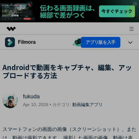
Filmora
アプリ版を入手
製品
AIGCサービス
法人・教育・パートナー
製品
Androidで動画をキャプチャ、編集、アッ
ユーティリティ
概要
プロードする方法
プラットフォーム
企業情報
AI機能
ソリューション
製品機能
プラン＆価格
AI機能
活用法
fukuda
AIヒント
サポート
Apr 10, 2026 • カテゴリ:
動画編集アプリ
Filmoraのユーザー層
動画編集関連知識
ビデオソリューション
動画編集のコツ
スマートフォンの画面の画像（スクリーンショット）、また
サポート
は、動画は撮影できます。 撮影した画面の画像、動画は表