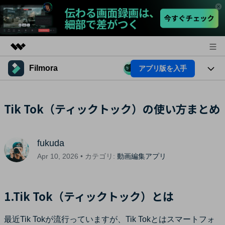
Filmora
アプリ版を入手
製品
AIGCサービス
法人・教育・パートナー
製品
Tik Tok（ティックトック）の使い方まとめ
ユーティリティ
概要
プラットフォーム
企業情報
AI機能
ソリューション
製品機能
fukuda
プラン＆価格
AI機能
活用法
Apr 10, 2026 • カテゴリ:
動画編集アプリ
AIヒント
サポート
Filmoraのユーザー層
動画編集関連知識
1.Tik Tok（ティックトック）とは
ビデオソリューション
動画編集のコツ
サポート
最近Tik Tokが流行っていますが、Tik Tokとはスマートフォ