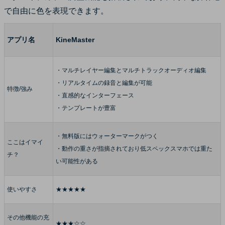
で自由に色を表現できます。
アプリ名
KineMaster
・マルチレイヤー編集とマルチトラックオーディオ編集
・リアルタイムの録音と編集が可能
特徴/強み
・直感的なインターフェース
・テンプレートが豊富
・無料版にはウォーターマークがつく
ここはイマイ
・動作の重さが指摘されており低スペックスマホでは重た
チ？
い可能性がある
使いやすさ
★★★★★
その他機能の充
★★★☆☆