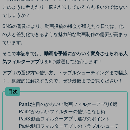
サポート
このように考えたり、悩んだりしている方も多いのではない
ログイン
購入する
でしょうか？
カスタマーサポート
SNSの普及により、動画投稿の機会が増えた今日では、他
ブランド紹介
の人と差別化できるような魅力的な動画制作の需要が高まっ
検索
ています。
そこで本記事では、
動画を手軽にかわいく変身させられる人
気フィルターアプリ
を6つ厳選して紹介します！
アプリの選び方や使い方、トラブルシューティングまで幅広
く、網羅的に解説するので、ぜひ最後までご覧ください！
目次
Part1:
注目のかわいい動画フィルターアプリ6選
Part2:
かわいいフィルターの使いこなし術
Part3:
動画フィルターアプリ選びのポイント
Part4:
動画フィルターアプリのトラブルシューテ