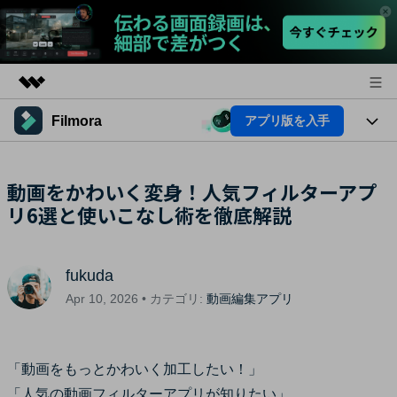
Filmora
アプリ版を入手
製品
AIGCサービス
法人・教育・パートナー
製品
動画をかわいく変身！人気フィルターアプ
ユーティリティ
概要
リ6選と使いこなし術を徹底解説
プラットフォーム
企業情報
AI機能
ソリューション
製品機能
プラン＆価格
AI機能
活用法
fukuda
AIヒント
サポート
Apr 10, 2026 • カテゴリ:
動画編集アプリ
Filmoraのユーザー層
動画編集関連知識
ビデオソリューション
動画編集のコツ
「動画をもっとかわいく加工したい！」
サポート
「人気の動画フィルターアプリが知りたい」