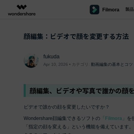
製品
Filmora
製品
AIGCサービス
概要
ソリューシ
プラットフォーム
サポート
動画編集のコツ
Filmoraのユーザー層
顔編集：ビデオで顔を変更する方法
動画編集＆変換
作図＆製図
PDF ソリ
法人向け
Filmora AI
動画編集ソフトと方法
インフルエンサー
A
Filmora
EdrawMax
PDFelemen
学生・教員向け
AIによる次世代編集
デスクトップ
Filmoraバージョン情報
クリ
Filmora - Windows動画編集ソフト
動画編集ソフト
ベクタードローソフト
fukuda
詳しく見る >>
代理店募集
最新の製品ニュースとアップデート情報
ビジネス動画編集関連知識
クリ
NEW
UniConverter
EdrawMind
Apr 10, 2026 • カテゴリ:
動画編集の基本とコツ
Filmora - Mac動画編集ソフト
SMB
V
動画変換ソフト
マインドマップソフト
パートナープログ
DVD Memory
ラム
動画編集の高度スキル・テクニッ
A
Filmora操作ガイド
Fi
DVD作成ソフト
モバイル
Filmora - iOS動画編集アプリ
フリーランサー
顔編集、ビデオや写真で誰かの顔
DemoCreator
Filmoraのステップバイステップガイドを学ぶ
サポ
動画再生ソフトと方法
A
Filmora - Android動画編集アプリ
画面録画ソフト
マーケター
Media.io
ビデオで誰かの顔を変更したいですか？
Filmora - iPad版
音声編集の基本知識
AI動画・画像・音楽ジェネレーター
クリエイター収益化
友達
Wondershare顔編集できるソフトの
プログラム
「Filmora」
を
SelfyzAI
招待
AI動画・画像編集アプリ
動画編集アプリまとめ
「指定の顔を変える」という機能を備えています。
オンライン
創造力を収益に変えましょう！
Filmora - オンライン動画編集