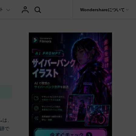
ト
サポート
Wondershareについて
ィリティ
会社情報
AIヒント
ブランド紹介
復元・バックアップ
データ復元・転送
法人様向けお問い合わせ窓口
テキスト
レビュー
アセット
の他のコツ
hatGPT & AI機能
動画マーケティング
AIイラストや画像生成サイト
Filmora動画講座
it
Dr.Fone
Wondershareについて
元ソフト
Filmoraのニュースとレビューについて詳し
Recoverit
AI動画編集
く見る
AI絵自動生成ツール
サポートセンター
イドショー作成関連知識
テキスト挿入
動画エフェクト
Filmora 101ガイド
NEW
t
プレゼンテーション動画
真・ファイル修復ソフト
AIマーケティング
協業実績
AI画像生成ツール
e
式ムービー作成テクニック
テキスト読み上げ(TTS)
テンプレートプリセット
Filmoraラーニング・セ
フォン管理ソフト
TikTok広告動画
Filmora製品や、公式キャラクターとのコラ
AI音声生成ツール
AIアップスケーリングビデオ
ボ実績
Trans
に使えるエフェクト素材おすすめ
自動字幕起こし(STT)
AIポートレート
Filmora基本動画チュー
のデータ転送ソフト
>
fe
メ動画の関連知識
テキストアニメーション
Boris FX
Filmoraの使い方とコツ
全を守るアプリ
ムは、
もっと見る >
クリエーティビティーに関する記事
オートキャプション
NewBlue FX
YouTube公式チャンネル
跡で
W
NEW