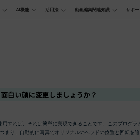
AI機能
活用法
動画編集関連知識
サポー
法人・教育・パートナー
企業情報
プラン＆価格
ョン
ユーテ
会社概要
AI機能
ビデオソリューション
製品機能
カスタマーサポート
創業者メッセージ
ューション
PDF編集
作図＆製図
動画編集＆変換
データ
動画
FAQs
オーディオ
採用情報
I 画像から動画生成
YouTube・SNS動画編集
YouTube収益化
AI 動画ノイズ除去
解説動画
そ
C
Veo 3.1
t
PDFelement
EdrawMind
Filmora
Recover
エイターハブ
PDF編集ソフト
データ復
NEW
お客様からよくあるご質問を掲載してお
お問い合わせ
EdrawMax
UniConverter
AI テキストから動画生成
ります
エイターハブで無限の創造性を発揮しよう
YouTubeショート動画作成方法
画面録画
オートモンタージュ
スラ
PDFelement Cloud
Repairi
オープニング動画
スライドショー動画
AI 音声補正
eo 3.1
電子署名とクラウドサービス
動画・写
お問い合わせ
HiPDF
Dr.Fon
ク
ソーシャルメディア動画編集
キーフレーム
オーディオスペクトラム
結婚
I画像生成
テキスト読み上げ
lmora動作環境
PDF編集オンラインツール
スマート
プロモーションビデオ
無料でサポートチームにお問い合わせく
商品紹介動画
を面白い顔に変更しましょうか？
ださい
ートされている形式、デバイス、GPU の完全なリスト
Mobile
YouTube動画エディタで動画を編集する方法
サブシーケンス
オーディオ同期
動画
NEW
I 延長
AI ポートレート
NEW
スマホ間
バージョンダウン
すべてのソリューション 
FamiSa
AI オブジェクトリムーバー
AI自動文字起こし
Youtubeのオープニング動画を作る方法
平面トラッキング
無音検出
アニ
NEW
子供の安
紹介プログラム
Filmora の旧バージョンをご利用いただ
NEW
使用すれば、それは簡単に実現できることです。このプログラ
けます
して、ポイントを獲得しよう！
YouTube動画編集ソフトおすすめTOP10
マルチカメラ編集
ボイスチェンジャー
動画
つまり、自動的に写真でオリジナルのヘッドの位置と回転を追
NEW
NE
無料ダウンロード
法人向け