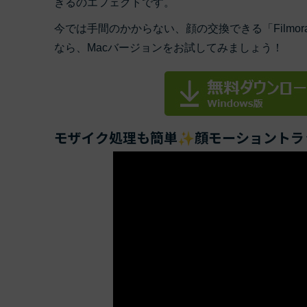
きるのエフェクトです。
ToMoviee AI
オールインワンAI生成プラットフォーム
今では手間のかからない、顔の交換できる「Filmo
アセット
Creative Assets（クリエイティ
なら、Macバージョンをお試してみましょう！
モザイク処理も簡単✨顔モーショントラッキング