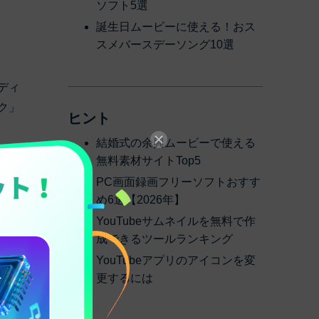
ソフト5選
誕生日ムービーに使える！おス
スメバースデーソング10選
ディ
ク」
ヒント
結婚式の余興ムービーで使える
真に
無料素材サイトTop5
PC画面録画フリーソフトおすす
め6選【2026年】
YouTubeサムネイルを無料で作
成できるツールランキング
YouTubeアプリのアイコンを変
更するには