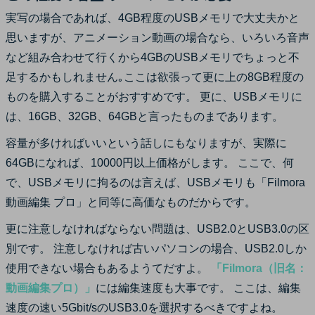
実写の場合であれば、4GB程度のUSBメモリで大丈夫かと
思いますが、アニメーション動画の場合なら、いろいろ音声
など組み合わせて行くから4GBのUSBメモリでちょっと不
足するかもしれません｡ここは欲張って更に上の8GB程度の
ものを購入することがおすすめです。 更に、USBメモリに
は、16GB、32GB、64GBと言ったものまであります。
容量が多ければいいという話しにもなりますが、実際に
64GBになれば、10000円以上価格がします。 ここで、何
で、USBメモリに拘るのは言えば、USBメモリも「Filmora
動画編集 プロ」と同等に高価なものだからです。
更に注意しなければならない問題は、USB2.0とUSB3.0の区
別です。 注意しなければ古いパソコンの場合、USB2.0しか
使用できない場合もあるようてだすよ。
「Filmora（旧名：
動画編集プロ）」
には編集速度も大事です。 ここは、編集
速度の速い5Gbit/sのUSB3.0を選択するべきですよね。