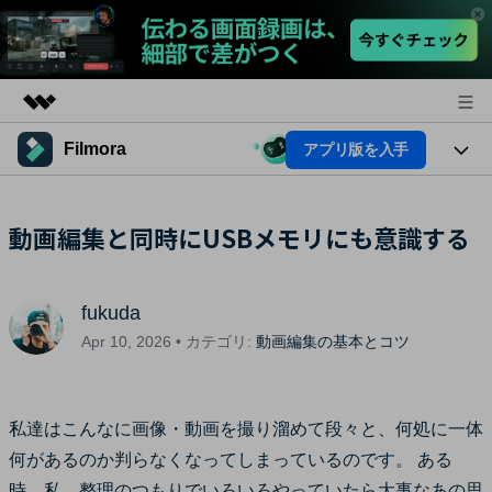
Filmora
アプリ版を入手
製品
AIGCサービス
法人・教育・パートナー
製品
動画編集と同時にUSBメモリにも意識する
ユーティリティ
概要
プラットフォーム
企業情報
AI機能
ソリューション
製品機能
fukuda
プラン＆価格
AI機能
活用法
Apr 10, 2026 • カテゴリ:
動画編集の基本とコツ
AIヒント
サポート
Filmoraのユーザー層
動画編集関連知識
私達はこんなに画像・動画を撮り溜めて段々と、何処に一体
ビデオソリューション
動画編集のコツ
何があるのか判らなくなってしまっているのです。 ある
サポート
時、私、整理のつもりでいろいろやっていたら大事なあの思