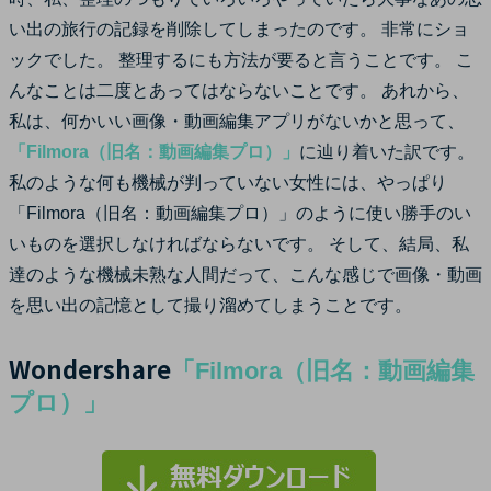
サポート
い出の旅行の記録を削除してしまったのです。 非常にショ
ログイン
購入する
ックでした。 整理するにも方法が要ると言うことです。 こ
カスタマーサポート
んなことは二度とあってはならないことです。 あれから、
ブランド紹介
私は、何かいい画像・動画編集アプリがないかと思って、
検索
「Filmora（旧名：動画編集プロ）」
に辿り着いた訳です。
私のような何も機械が判っていない女性には、やっぱり
「Filmora（旧名：動画編集プロ）」のように使い勝手のい
いものを選択しなければならないです。 そして、結局、私
達のような機械未熟な人間だって、こんな感じで画像・動画
を思い出の記憶として撮り溜めてしまうことです。
Wondershare
「Filmora（旧名：動画編集
プロ）」