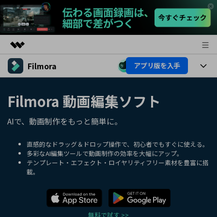
Filmora
アプリ版を入手
製品
AIGCサービス
製品
法人・教育・パートナー
Filmora 動画編集ソフト
ユーティリティ
概要
プラットフォーム
AI機能
企業情報
AIで、動画制作をもっと簡単に。
ソリューション
製品機能
AI機能
プラン＆価格
活用法
直感的なドラッグ＆ドロップ操作で、初心者でもすぐに使える。
多彩なAI編集ツールで動画制作の効率を大幅にアップ。
AIヒント
テンプレート・エフェクト・ロイヤリティフリー素材を豊富に搭
Filmoraのユーザー層
サポート
動画編集関連知識
載。
ビデオソリューション
動画編集のコツ
サポート
サポート
無料で試す >>