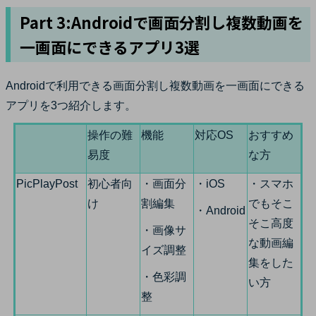
Part 3:Androidで画面分割し複数動画を
一画面にできるアプリ3選
Androidで利用できる画面分割し複数動画を一画面にできる
アプリを3つ紹介します。
操作の難
機能
対応OS
おすすめ
易度
な方
PicPlayPost
初心者向
・画面分
・iOS
・スマホ
け
割編集
でもそこ
・Android
そこ高度
・画像サ
な動画編
イズ調整
集をした
・色彩調
い方
整