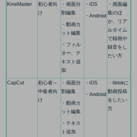
KineMaster
初心者向
・画面分
・iOS
・画面編
け
割編集
集のほ
・Android
か、リア
・動画カ
ルタイム
ット編集
で録画や
・フィル
録音をし
ター、テ
たい方
キスト追
加
CapCut
初心者～
・画面分
・iOS
・tiktokに
中級者向
割編集
動画投稿
・Android
け
をしたい
・動画カ
方
ット編集
・テキス
ト追加