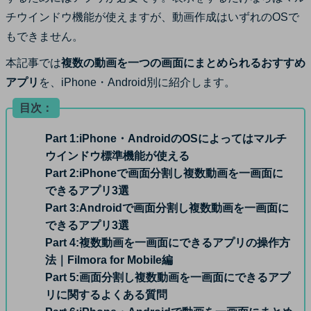
サポート
チウインドウ機能が使えますが、動画作成はいずれのOSで
ログイン
購入する
もできません。
カスタマーサポート
本記事では
複数の動画を一つの画面にまとめられるおすすめ
ブランド紹介
アプリ
を、iPhone・Android別に紹介します。
検索
目次：
Part 1:
iPhone・AndroidのOSによってはマルチ
ウインドウ標準機能が使える
Part 2:
iPhoneで画面分割し複数動画を一画面に
できるアプリ3選
Part 3:
Androidで画面分割し複数動画を一画面に
できるアプリ3選
Part 4:
複数動画を一画面にできるアプリの操作方
法｜Filmora for Mobile編
Part 5:
画面分割し複数動画を一画面にできるアプ
リに関するよくある質問