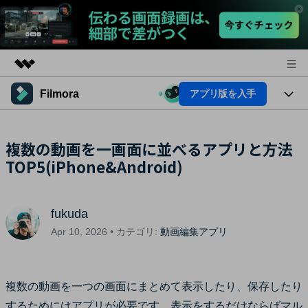
Filmora
アプリ版を入手
製品
AIGCサービス
法人・教育・パートナー
製品
複数の動画を一画面に並べるアプリと方法
ユーティリティ
概要
TOP5(iPhone&Android)
プラットフォーム
企業情報
AI機能
ソリューション
製品機能
プラン＆価格
AI機能
活用法
fukuda
AIヒント
サポート
Apr 10, 2026 • カテゴリ:
動画編集アプリ
Filmoraのユーザー層
動画編集関連知識
ビデオソリューション
動画編集のコツ
複数の動画を一つの画面にまとめて表示したり、保存したり
サポート
するためにはアプリが必要です。表示をするだけならばマル