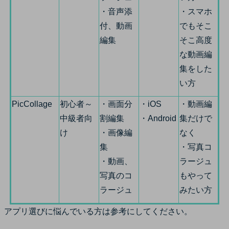
・音声添
・スマホ
付、動画
でもそこ
編集
そこ高度
な動画編
集をした
い方
PicCollage
初心者～
・画面分
・iOS
・動画編
中級者向
割編集
・Android
集だけで
け
・画像編
なく
集
・写真コ
・動画、
ラージュ
写真のコ
もやって
ラージュ
みたい方
アプリ選びに悩んでいる方は参考にしてください。