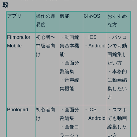
較
アプリ
操作の難
機能
対応OS
おすすめ
易度
な方
Filmora for
初心者〜
・動画編
・iOS
・パソコ
Mobile
中級者向
集基本機
・Android
ンでも動
け
能
画編集し
・画面分
たい方
割編集
・本格的
・音声編
に動画編
集機能
集したい
方
Photogrid
初心者向
・画面分
・iOS
・スマホ
け
割編集
・Android
でも動画
・画像コ
編集した
ラージュ
い方