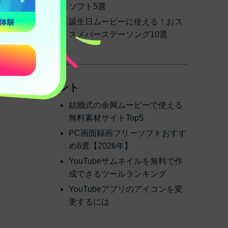
ソフト5選
誕生日ムービーに使える！おス
スメバースデーソング10選
ヒント
結婚式の余興ムービーで使える
無料素材サイトTop5
PC画面録画フリーソフトおすす
め6選【2026年】
YouTubeサムネイルを無料で作
成できるツールランキング
YouTubeアプリのアイコンを変
更するには