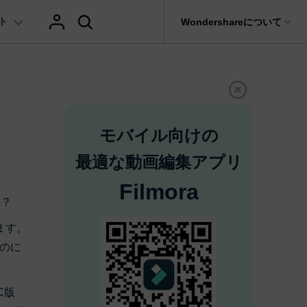
ト
サポート
Wondershareについて
ィリティ
会社情報
AIヒント
ブランド紹介
復元・バックアップ
データ復元・転送
法人様向けお問い合わせ窓口
テキスト
レビュー
アセット
の他のコツ
hatGPT & AI機能
動画マーケティング
AIイラストや画像生成サイト
Filmora動画講座
it
Dr.Fone
Wondershareについて
元ソフト
Filmoraのニュースとレビューについて詳し
モバイル向けの
Recoverit
AI動画編集
く見る
AI絵自動生成ツール
サポートセンター
イドショー作成関連知識
テキスト挿入
動画エフェクト
Filmora 101ガイド
NEW
t
プレゼンテーション動画
真・ファイル修復ソフト
最適な動画編集アプリ
AIマーケティング
協業実績
AI画像生成ツール
e
式ムービー作成テクニック
テキスト読み上げ(TTS)
テンプレートプリセット
Filmoraラーニング・セ
Filmora
フォン管理ソフト
TikTok広告動画
Filmora製品や、公式キャラクターとのコラ
か？
AI音声生成ツール
AIアップスケーリングビデオ
ボ実績
Trans
に使えるエフェクト素材おすすめ
自動字幕起こし(STT)
AIポートレート
Filmora基本動画チュー
のデータ転送ソフト
ます。
>
fe
のに
メ動画の関連知識
テキストアニメーション
Boris FX
Filmoraの使い方とコツ
全を守るアプリ
もっと見る >
クリエーティビティーに関する記事
オートキャプション
NewBlue FX
YouTube公式チャンネル
W
NEW
C版