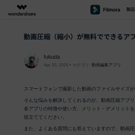
製品
Filmora
製品
AIGCサービス
概要
ソリューシ
プラットフォーム
サポート
動画編集のコツ
Filmoraのユーザー層
動画圧縮（縮小）が無料でできるアプ
動画編集＆変換
作図＆製図
PDF ソリ
法人向け
Filmora AI
動画編集ソフトと方法
インフルエンサー
A
Filmora
EdrawMax
PDFelemen
学生・教員向け
AIによる次世代編集
デスクトップ
Filmoraバージョン情報
クリ
Filmora - Windows動画編集ソフト
動画編集ソフト
ベクタードローソフト
fukuda
詳しく見る >>
代理店募集
最新の製品ニュースとアップデート情報
ビジネス動画編集関連知識
クリ
NEW
UniConverter
EdrawMind
Apr 10, 2026 • カテゴリ:
動画編集アプリ
Filmora - Mac動画編集ソフト
SMB
V
動画変換ソフト
マインドマップソフト
パートナープログ
DVD Memory
ラム
動画編集の高度スキル・テクニッ
A
Filmora操作ガイド
Fi
DVD作成ソフト
モバイル
Filmora - iOS動画編集アプリ
フリーランサー
スマートフォンで撮影した動画のファイルサイズが
DemoCreator
Filmoraのステップバイステップガイドを学ぶ
サポ
動画再生ソフトと方法
A
Filmora - Android動画編集アプリ
画面録画ソフト
そんな悩みを解決してくれるのが、動画圧縮アプリ
マーケター
Media.io
各アプリの特徴や使い方、メリット・デメリットを
Filmora - iPad版
音声編集の基本知識
AI動画・画像・音楽ジェネレーター
クリエイター収益化
友達
役立ててください。
プログラム
SelfyzAI
招待
AI動画・画像編集アプリ
動画編集アプリまとめ
また、よくある質問にも答えていますので、動画圧
オンライン
創造力を収益に変えましょう！
Filmora - オンライン動画編集