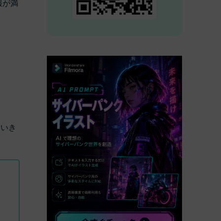
報が満
べての機能 >
ていき