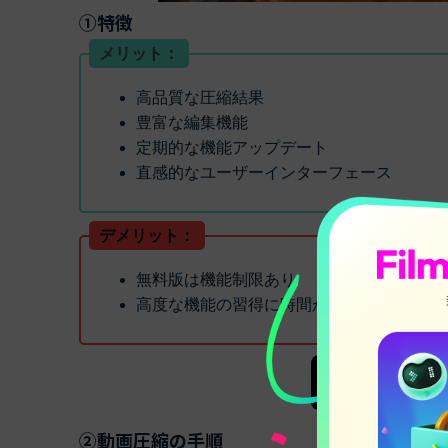
①特徴
メリット：
高品質な圧縮結果
豊富な編集機能
定期的な機能アップデート
直感的なユーザーインターフェース
デメリット：
無料版は機能制限あり
高度な機能の習得に時間がかかる可能性が
②動画圧縮の手順