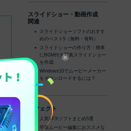
スライドショー・動画作成
関連
スライドショーソフトのおすす
めのベスト5（無料・有料）
スライドショーの作り方：簡単
にBGM付き写真スライドショー
を作成
Windows10でムービーメーカー
をダウンロードするには？
エフェクト
人気VFXソフトまとめ5選
卒業ムービー編集におススメな