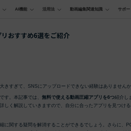
AI機能
活用法
動画編集関連知識
サポー
法人・教育・パートナー
企業情報
プラン＆価格
ョン
ユーテ
会社概要
AI機能
ビデオソリューション
製品機能
カスタマーサポート
リおすすめ6選をご紹介
創業者メッセージ
ューション
PDF編集
作図＆製図
動画編集＆変換
データ
動画
FAQs
オーディオ
採用情報
I 画像から動画生成
YouTube・SNS動画編集
YouTube収益化
AI 動画ノイズ除去
解説動画
そ
C
Veo 3.1
t
PDFelement
EdrawMind
Filmora
Recover
エイターハブ
PDF編集ソフト
データ復
NEW
お客様からよくあるご質問を掲載してお
お問い合わせ
EdrawMax
UniConverter
AI テキストから動画生成
ります
エイターハブで無限の創造性を発揮しよう
YouTubeショート動画作成方法
画面録画
オートモンタージュ
スラ
PDFelement Cloud
Repairi
オープニング動画
スライドショー動画
AI 音声補正
eo 3.1
電子署名とクラウドサービス
動画・写
お問い合わせ
HiPDF
Dr.Fon
ク
ソーシャルメディア動画編集
キーフレーム
オーディオスペクトラム
結婚
I画像生成
テキスト読み上げ
lmora動作環境
PDF編集オンラインツール
スマート
プロモーションビデオ
無料でサポートチームにお問い合わせく
商品紹介動画
大きすぎて、SNSにアップロードできない経験はありません
ださい
ートされている形式、デバイス、GPU の完全なリスト
Mobile
YouTube動画エディタで動画を編集する方法
サブシーケンス
オーディオ同期
動画
NEW
I 延長
AI ポートレート
NEW
スマホ間
です。本記事では、
無料で使える動画圧縮アプリを6つ
紹介し
バージョンダウン
すべてのソリューション 
FamiSa
詳しく解説していきますので、自分に合ったアプリを見つける
AI オブジェクトリムーバー
AI自動文字起こし
Youtubeのオープニング動画を作る方法
平面トラッキング
無音検出
アニ
NEW
子供の安
紹介プログラム
Filmora の旧バージョンをご利用いただ
NEW
けます
して、ポイントを獲得しよう！
YouTube動画編集ソフトおすすめTOP10
マルチカメラ編集
ボイスチェンジャー
動画
NEW
NE
縮に関する疑問を解消することができるでしょう。さらに、P
無料ダウンロード
法人向け