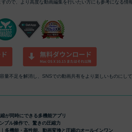
もっと見る >
ていますので、より高度な動画編集を行いたい方にも参考になる情
ビジネス版
ブアセット）
もっと見る >
す
Wondershare製品一覧
無料ダウンロード
無料ダウンロード
無料ダウンロード
無料ダウンロード
容量不足を解消し、SNSでの動画共有をより楽しいものにし
編集と圧縮が同時にできる多機能アプリ
anda｜シンプル操作で、驚きの圧縮力
ompressor｜多機能・高性能、動画変換と圧縮のオールインワン